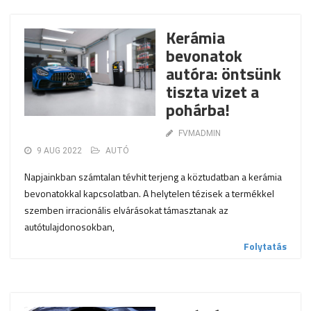
Kerámia
bevonatok
autóra: öntsünk
tiszta vizet a
pohárba!
FVMADMIN
9 AUG 2022
AUTÓ
Napjainkban számtalan tévhit terjeng a köztudatban a kerámia
bevonatokkal kapcsolatban. A helytelen tézisek a termékkel
szemben irracionális elvárásokat támasztanak az
autótulajdonosokban,
Folytatás