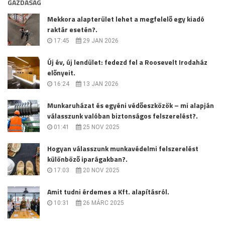
GAZDASÁG
Mekkora alapterület lehet a megfelelő egy kiadó
raktár esetén?.
17:45
29 JAN 2026
Új év, új lendület: fedezd fel a Roosevelt Irodaház
előnyeit.
16:24
13 JAN 2026
Munkaruházat és egyéni védőeszközök – mi alapján
válasszunk valóban biztonságos felszerelést?.
01:41
25 NOV 2025
Hogyan válasszunk munkavédelmi felszerelést
különböző iparágakban?.
17:03
20 NOV 2025
Amit tudni érdemes a Kft. alapításról.
10:31
26 MÁRC 2025