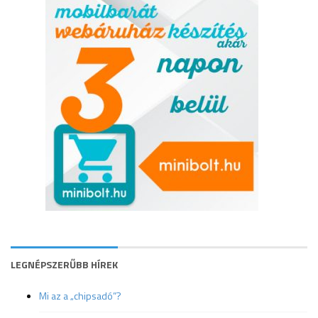
LEGNÉPSZERŰBB HÍREK
Mi az a „chipsadó”?