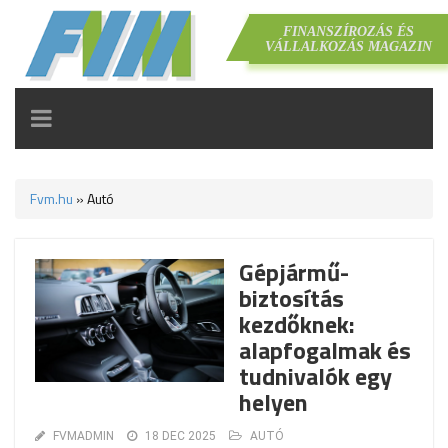
FINANSZÍROZÁS ÉS
VÁLLALKOZÁS MAGAZIN
TOGGLE
NAVIGATION
Fvm.hu
»
Autó
Gépjármű-
biztosítás
kezdőknek:
alapfogalmak és
tudnivalók egy
helyen
FVMADMIN
18 DEC 2025
AUTÓ