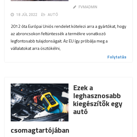
FVMADMIN
18 JÚL 2022
AUTÓ
2012 óta Európai Uniós rendelet kötelezi arra a gyártókat, hogy
az abroncsokon feltüntessék a termékre vonatkozó
legfontosabb tulajdonságait. Az EU így próbálja meg a
vállalatokat arra ösztökélni,
Folytatás
Ezek a
leghasznosabb
kiegészítők egy
autó
csomagtartójában