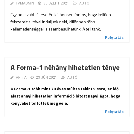
FVMADMIN
30 SZEPT 2021
AUTÓ
Egy hosszabb út esetén különösen fontos, hogy kellően
felszerelt autóval induljunk neki, különben több
kellemetlenséggel is szembesülhetünk. A teli tank,
Folytatás
A Forma-1 néhány hihetetlen ténye
ANITA
23 JÚN 2021
AUTÓ
A Forma-1 több mint 70 éves múltra tekint vissza, ez idő
alatt annyi hihetetlen információ látott napvilágot, hogy
könyveket töltöttek meg vele.
Folytatás