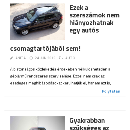
Ezek a
szerszámok nem
hiányozhatnak
egy autós
csomagtartójából sem!
ANITA
24 JÚN 2019
AUTÓ
A biztonságos közlekedés érdekében nélkülözhetetlen a
gépjármű rendszeres szervizelése. Ezzel nem csak az
esetleges meghibásodásokat kerülhetjük el, hanem azt is,
Folytatás
Gyakrabban
szükséges az