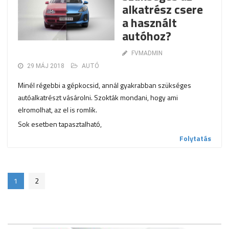
alkatrész csere
a használt
autóhoz?
FVMADMIN
29 MÁJ 2018
AUTÓ
Minél régebbi a gépkocsid, annál gyakrabban szükséges
autóalkatrészt vásárolni. Szokták mondani, hogy ami
elromolhat, az el is romlik.
Sok esetben tapasztalható,
Folytatás
1
2