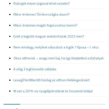
Robogót milyen jogsival lehet vezetni?
Mikor érdemes Törökországba utazni?
Mikor érdemes magán fogorvoshoz menni?
Ezek a legjobb magyar webáruházak 2022-ben?
Nem mindegy, melyiket választod: a logók 7 típusa – I. rész
Okos otthonok – avagy nem baj, ha úgy felejtetted a tűzhelyet
A világ 3 leghíresebb vállalata
Levegő fertőtlenítő házilag az otthoni fellélegezésért
Itt van a 2016-os nyugdíjpénztárak és hozamok listája!