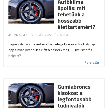
Autóklíma
ápolás: mit
tehetünk a
hosszabb
élettartamért?
FVMADMIN
19 JÚL 2022
AUTÓ
Végre valahára megérkezett a meleg idő, erre autónk klímája
épp a nyári kirándulás előtt hibásodik meg – ugye ismerős
helyzet?
Folytatás
Gumiabroncs
kisokos: a
legfontosabb
tudnivalók