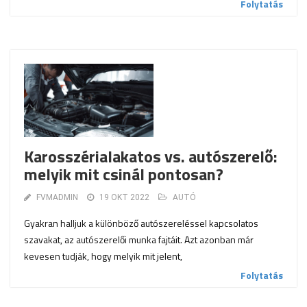
Folytatás
Karosszérialakatos vs. autószerelő:
melyik mit csinál pontosan?
FVMADMIN
19 OKT 2022
AUTÓ
Gyakran halljuk a különböző autószereléssel kapcsolatos
szavakat, az autószerelői munka fajtáit. Azt azonban már
kevesen tudják, hogy melyik mit jelent,
Folytatás