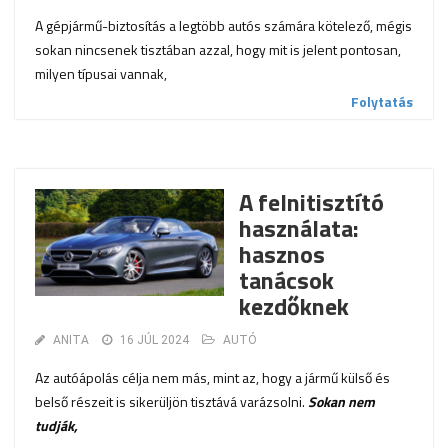
A gépjármű-biztosítás a legtöbb autós számára kötelező, mégis
sokan nincsenek tisztában azzal, hogy mit is jelent pontosan,
milyen típusai vannak,
Folytatás
A felnitisztító
használata:
hasznos
tanácsok
kezdőknek
ANITA
16 JÚL 2024
AUTÓ
Az autóápolás célja nem más, mint az, hogy a jármű külső és
belső részeit is sikerüljön tisztává varázsolni.
Sokan nem
tudják,