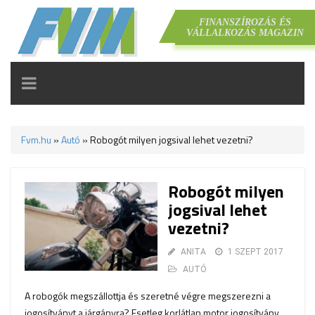
FINANSZÍROZÁS ÉS
VÁLLALKOZÁS MAGAZIN
TOGGLE
NAVIGATION
Fvm.hu
»
Autó
»
Robogót milyen jogsival lehet vezetni?
Robogót milyen
jogsival lehet
vezetni?
ANITA
1 SZEPT 2017
AUTÓ
A robogók megszállottja és szeretné végre megszerezni a
jogosítványt a járgányra? Esetleg korlátlan motor jogosítvány