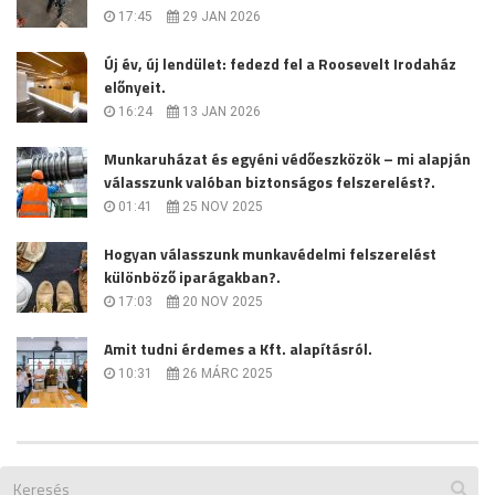
17:45
29 JAN 2026
Új év, új lendület: fedezd fel a Roosevelt Irodaház
előnyeit.
16:24
13 JAN 2026
Munkaruházat és egyéni védőeszközök – mi alapján
válasszunk valóban biztonságos felszerelést?.
01:41
25 NOV 2025
Hogyan válasszunk munkavédelmi felszerelést
különböző iparágakban?.
17:03
20 NOV 2025
Amit tudni érdemes a Kft. alapításról.
10:31
26 MÁRC 2025