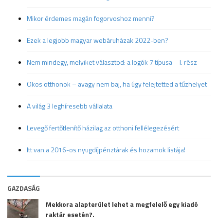
Mikor érdemes magán fogorvoshoz menni?
Ezek a legjobb magyar webáruházak 2022-ben?
Nem mindegy, melyiket választod: a logók 7 típusa – I. rész
Okos otthonok – avagy nem baj, ha úgy felejtetted a tűzhelyet
A világ 3 leghíresebb vállalata
Levegő fertőtlenítő házilag az otthoni fellélegezésért
Itt van a 2016-os nyugdíjpénztárak és hozamok listája!
GAZDASÁG
Mekkora alapterület lehet a megfelelő egy kiadó
raktár esetén?.