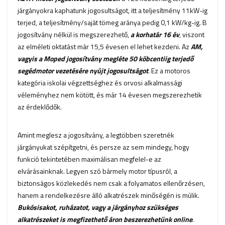
járgányokra kaphatunk jogosultságot, itt a teljesítmény 11kW-ig
terjed, a teljesítmény/saját tömeg aránya pedig 0,1 kW/kg-ig. B
jogosítvány nélkül is megszerezhető,
a korhatár 16 év
, viszont
az elméleti oktatást már 15,5 évesen el lehet kezdeni. Az
AM,
vagyis a Moped jogosítvány megléte 50 köbcentiig terjedő
segédmotor vezetésére nyújt jogosultságot
. Ez a motoros
kategória iskolai végzettséghez és orvosi alkalmassági
véleményhez nem kötött, és már 14 évesen megszerezhetik
az érdeklődők.
Amint meglesz a jogosítvány, a legtöbben szeretnék
járgányukat szépítgetni, és persze az sem mindegy, hogy
funkció tekintetében maximálisan megfelel-e az
elvárásainknak. Legyen szó bármely motor típusról, a
biztonságos közlekedés nem csak a folyamatos ellenőrzésen,
hanem a rendelkezésre álló alkatrészek minőségén is múlik.
Bukósisakot, ruházatot, vagy a járgányhoz szükséges
alkatrészeket is megfizethető áron beszerezhetünk online
.