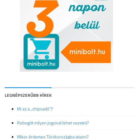
LEGNÉPSZERŰBB HÍREK
Mi az a „chipsadó”?
Robogót milyen jogsival lehet vezetni?
Mikor érdemes Törökországba utazni?