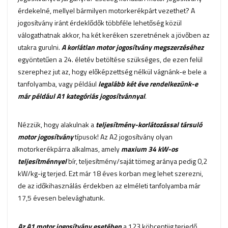
érdekelné, mellyel bármilyen motorkerékpárt vezethet? A
jogosítvány iránt érdeklődők többféle lehetőség közül
válogathatnak akkor, ha két keréken szeretnének a jövőben az
utakra gurulni.
A korlátlan motor jogosítvány megszerzéséhez
egyöntetűen a 24. életév betöltése szükséges, de ezen felül
szerephez jut az, hogy előképzettség nélkül vágnánk-e bele a
tanfolyamba, vagy például
legalább két éve rendelkezünk-e
már például A1 kategóriás jogosítvánnyal
.
Nézzük, hogy alakulnak a
teljesítmény-korlátozással társuló
motor jogosítvány
típusok! Az A2 jogosítvány olyan
motorkerékpárra alkalmas, amely
maxium 34 kW-os
teljesítménnyel
bír, teljesítmény/saját tömeg aránya pedig 0,2
kW/kg-ig terjed. Ezt már 18 éves korban meg lehet szerezni,
de az időkihasználás érdekben az elméleti tanfolyamba már
17,5 évesen belevághatunk.
Az A1 motor jogosítvány esetében
a 123 köbcentiig terjedő