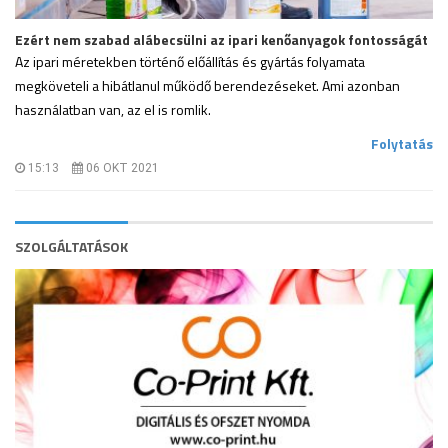
Ezért nem szabad alábecsülni az ipari kenőanyagok fontosságát
Az ipari méretekben történő előállítás és gyártás folyamata
megköveteli a hibátlanul működő berendezéseket. Ami azonban
használatban van, az el is romlik.
.
Folytatás
15:13
06 OKT 2021
SZOLGÁLTATÁSOK