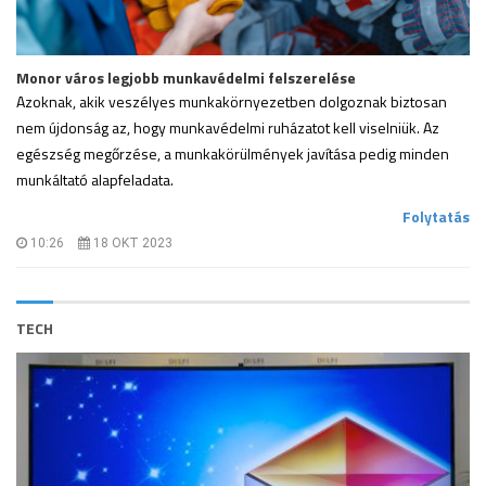
Monor város legjobb munkavédelmi felszerelése
Azoknak, akik veszélyes munkakörnyezetben dolgoznak biztosan
nem újdonság az, hogy munkavédelmi ruházatot kell viselniük. Az
egészség megőrzése, a munkakörülmények javítása pedig minden
munkáltató alapfeladata.
.
Folytatás
10:26
18 OKT 2023
TECH