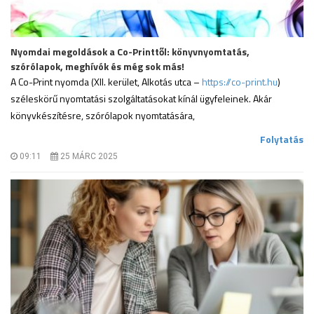
Nyomdai megoldások a Co-Printtől: könyvnyomtatás,
szórólapok, meghívók és még sok más!
A Co-Print nyomda (XII. kerület, Alkotás utca –
https://co-print.hu
)
széleskörű nyomtatási szolgáltatásokat kínál ügyfeleinek. Akár
könyvkészítésre, szórólapok nyomtatására,
.
Folytatás
09:11
25 MÁRC 2025