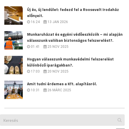
Új év, új lendület: fedezd fel a Roosevelt Irodaház
előnyeit.
16:24
13 JAN 2026
Munkaruházat és egyéni védőeszközök – mi alapján
válasszunk valóban biztonságos felszerelést?.
01:41
25 NOV 2025
Hogyan válasszunk munkavédelmi felszerelést
különböző iparágakban?.
17:03
20 NOV 2025
Amit tudni érdemes a Kft. alapításról.
10:31
26 MÁRC 2025