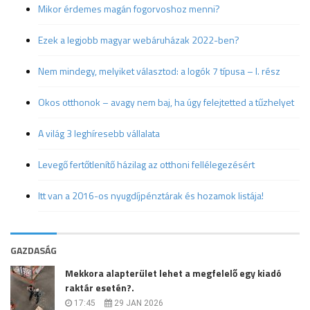
Mikor érdemes magán fogorvoshoz menni?
Ezek a legjobb magyar webáruházak 2022-ben?
Nem mindegy, melyiket választod: a logók 7 típusa – I. rész
Okos otthonok – avagy nem baj, ha úgy felejtetted a tűzhelyet
A világ 3 leghíresebb vállalata
Levegő fertőtlenítő házilag az otthoni fellélegezésért
Itt van a 2016-os nyugdíjpénztárak és hozamok listája!
GAZDASÁG
Mekkora alapterület lehet a megfelelő egy kiadó
raktár esetén?.
17:45
29 JAN 2026