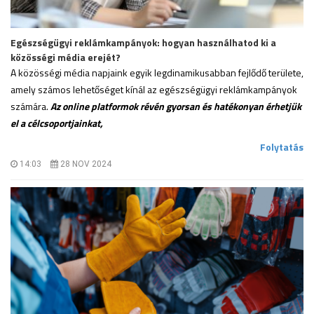
Egészségügyi reklámkampányok: hogyan használhatod ki a
közösségi média erejét?
A közösségi média napjaink egyik legdinamikusabban fejlődő területe,
amely számos lehetőséget kínál az egészségügyi reklámkampányok
számára.
Az online platformok révén gyorsan és hatékonyan érhetjük
el a célcsoportjainkat,
.
Folytatás
14:03
28 NOV 2024