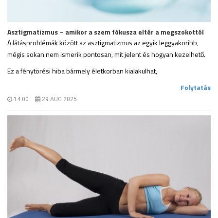
Asztigmatizmus – amikor a szem fókusza eltér a megszokottól
A látásproblémák között az asztigmatizmus az egyik leggyakoribb,
mégis sokan nem ismerik pontosan, mit jelent és hogyan kezelhető.
Ez a fénytörési hiba bármely életkorban kialakulhat,
.
Folytatás
14:00
29 AUG 2025