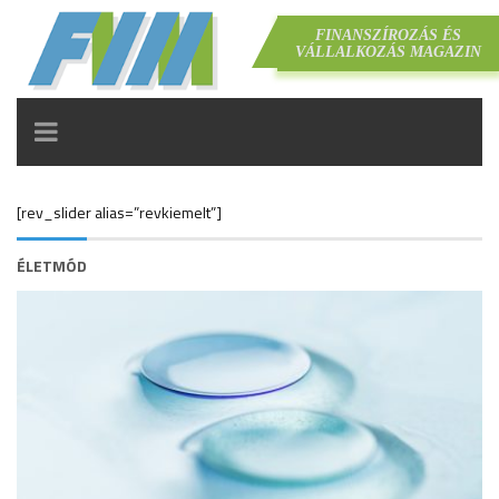
FINANSZÍROZÁS ÉS
VÁLLALKOZÁS MAGAZIN
TOGGLE
NAVIGATION
[rev_slider alias=”revkiemelt”]
ÉLETMÓD