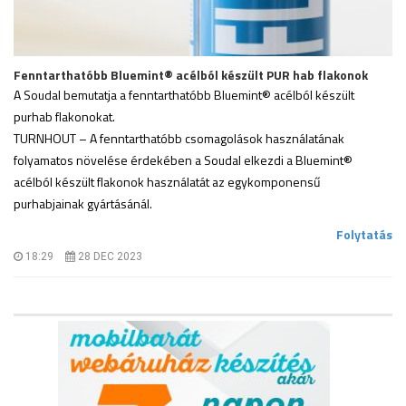
Fenntarthatóbb Bluemint® acélból készült PUR hab flakonok
A Soudal bemutatja a fenntarthatóbb Bluemint® acélból készült
purhab flakonokat.
TURNHOUT – A fenntarthatóbb csomagolások használatának
folyamatos növelése érdekében a Soudal elkezdi a Bluemint®
acélból készült flakonok használatát az egykomponensű
purhabjainak gyártásánál.
.
Folytatás
18:29
28 DEC 2023