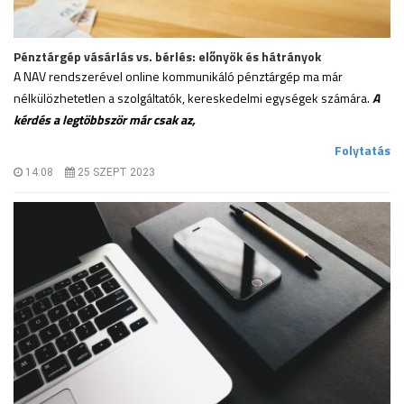
Pénztárgép vásárlás vs. bérlés: előnyök és hátrányok
A NAV rendszerével online kommunikáló pénztárgép ma már
nélkülözhetetlen a szolgáltatók, kereskedelmi egységek számára.
A
kérdés a legtöbbször már csak az,
.
Folytatás
14:08
25 SZEPT 2023