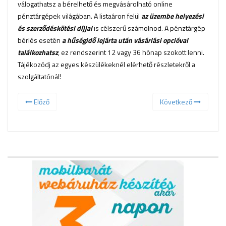
válogathatsz a bérelhető és megvásárolható online
pénztárgépek világában. A listaáron felül
az üzembe helyezési
és szerződéskötési díjjal
is célszerű számolnod. A pénztárgép
bérlés esetén
a hűségidő lejárta után vásárlási opcióval
találkozhatsz
, ez rendszerint 12 vagy 36 hónap szokott lenni.
Tájékozódj az egyes készülékeknél elérhető részletekről a
szolgáltatónál!
Előző
Következő