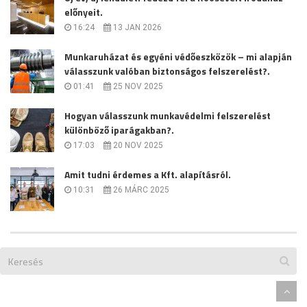
előnyeit.
16:24
13 JAN 2026
Munkaruházat és egyéni védőeszközök – mi alapján
válasszunk valóban biztonságos felszerelést?.
01:41
25 NOV 2025
Hogyan válasszunk munkavédelmi felszerelést
különböző iparágakban?.
17:03
20 NOV 2025
Amit tudni érdemes a Kft. alapításról.
10:31
26 MÁRC 2025
Designed By
Themeum