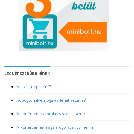
LEGNÉPSZERŰBB HÍREK
Mi az a „chipsadó”?
Robogót milyen jogsival lehet vezetni?
Mikor érdemes Törökországba utazni?
Mikor érdemes magán fogorvoshoz menni?