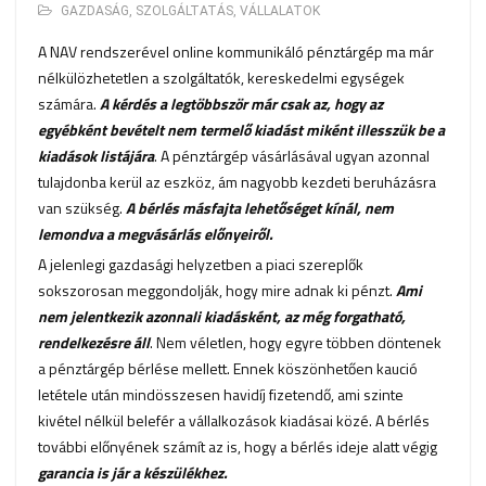
GAZDASÁG
,
SZOLGÁLTATÁS
,
VÁLLALATOK
A NAV rendszerével online kommunikáló pénztárgép ma már
nélkülözhetetlen a szolgáltatók, kereskedelmi egységek
számára.
A kérdés a legtöbbször már csak az, hogy az
egyébként bevételt nem termelő kiadást miként illesszük be a
kiadások listájára
. A pénztárgép vásárlásával ugyan azonnal
tulajdonba kerül az eszköz, ám nagyobb kezdeti beruházásra
van szükség.
A bérlés másfajta lehetőséget kínál, nem
lemondva a megvásárlás előnyeiről.
A jelenlegi gazdasági helyzetben a piaci szereplők
sokszorosan meggondolják, hogy mire adnak ki pénzt.
Ami
nem jelentkezik azonnali kiadásként, az még forgatható,
rendelkezésre áll
. Nem véletlen, hogy egyre többen döntenek
a pénztárgép bérlése mellett. Ennek köszönhetően kaució
letétele után mindösszesen havidíj fizetendő, ami szinte
kivétel nélkül belefér a vállalkozások kiadásai közé. A bérlés
további előnyének számít az is, hogy a bérlés ideje alatt végig
garancia is jár a készülékhez.