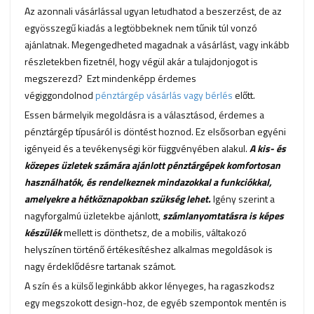
Az azonnali vásárlással ugyan letudhatod a beszerzést, de az
egyösszegű kiadás a legtöbbeknek nem tűnik túl vonzó
ajánlatnak. Megengedheted magadnak a vásárlást, vagy inkább
részletekben fizetnél, hogy végül akár a tulajdonjogot is
megszerezd? Ezt mindenképp érdemes
végiggondolnod
pénztárgép vásárlás vagy bérlés
előtt.
Essen bármelyik megoldásra is a választásod, érdemes a
pénztárgép típusáról is döntést hoznod. Ez elsősorban egyéni
igényeid és a tevékenységi kör függvényében alakul.
A kis- és
közepes üzletek számára ajánlott pénztárgépek komfortosan
használhatók, és rendelkeznek mindazokkal a funkciókkal,
amelyekre a hétköznapokban szükség lehet.
Igény szerint a
nagyforgalmú üzletekbe ajánlott,
számlanyomtatásra is képes
készülék
mellett is dönthetsz, de a mobilis, váltakozó
helyszínen történő értékesítéshez alkalmas megoldások is
nagy érdeklődésre tartanak számot.
A szín és a külső leginkább akkor lényeges, ha ragaszkodsz
egy megszokott design-hoz, de egyéb szempontok mentén is