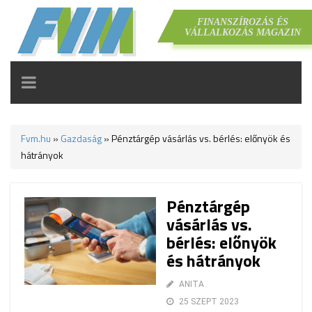
FINANSZÍROZÁS ÉS
VÁLLALKOZÁS MAGAZIN
TOGGLE
NAVIGATION
Fvm.hu
»
Gazdaság
»
Pénztárgép vásárlás vs. bérlés: előnyök és
hátrányok
Pénztárgép
vásárlás vs.
bérlés: előnyök
és hátrányok
ANITA
25 SZEPT 2023