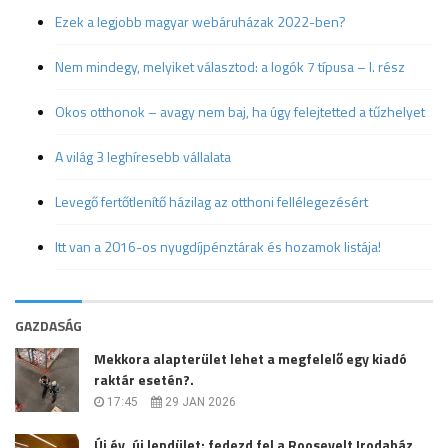
Ezek a legjobb magyar webáruházak 2022-ben?
Nem mindegy, melyiket választod: a logók 7 típusa – I. rész
Okos otthonok – avagy nem baj, ha úgy felejtetted a tűzhelyet
A világ 3 leghíresebb vállalata
Levegő fertőtlenítő házilag az otthoni fellélegezésért
Itt van a 2016-os nyugdíjpénztárak és hozamok listája!
GAZDASÁG
Mekkora alapterület lehet a megfelelő egy kiadó
raktár esetén?.
17:45
29 JAN 2026
Új év, új lendület: fedezd fel a Roosevelt Irodaház