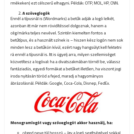
rmékeken) ezt célszerű elhagyni. Példák: OTP, MOL, HP, CNN.
A szöveglogók
Ennél a típusnál is (Wordmarks) a betűk adják a logó lelkét,
azonban itt már nem rövidítéssel dolgoznak, hanem a
cég/márka teljes nevével. Szintén kiemelten fontos a
betűtípus, és a használt színek is – hiszen kész logón nem sok
minden lesz a betűkön kívül, ezért nagy hangsúlyt kell fektetni
rá ennél a típusnál is. Itt is ügyelj arra, milyen szellemiséget
közvetítesz a logóval: ha a divatszakmában törnél be, válassz
fantáziadús, egyedi formákat a betűket illetően, ha viszont jogi
iroda nyitásán töröd a fejed, maradj a hagyományos
ábrázolásnál. Példák: Google, Coca-Cola, Disnep, FedEx.
Monogramlogót vagy szöveglogót akkor használj, ha:
céged neve túl hosszú – így a logó segítségével sokkal