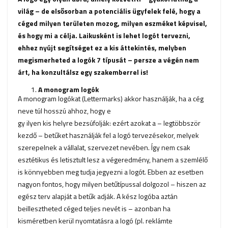
világ – de elsősorban a potenciális ügyfelek felé, hogy a
céged milyen területen mozog, milyen eszméket képvisel,
és hogy mi a célja. Laikusként is lehet logót tervezni,
ehhez nyújt segítséget ez a kis áttekintés, melyben
megismerheted a logók 7 típusát – persze a végén nem
árt, ha konzultálsz egy szakemberrel is!
A monogram logók
A monogram logókat (Lettermarks) akkor használják, ha a cég
neve túl hosszú ahhoz, hogy e
gy ilyen kis helyre bezsúfolják: ezért azokat a – legtöbbször
kezdő – betűket használják fel a logó tervezésekor, melyek
szerepelnek a vállalat, szervezet nevében. Így nem csak
esztétikus és letisztult lesz a végeredmény, hanem a szemlélő
is könnyebben meg tudja jegyezni a logót. Ebben az esetben
nagyon fontos, hogy milyen betűtípussal dolgozol – hiszen az
egész terv alapját a betűk adják. A kész logóba aztán
beillesztheted céged teljes nevét is – azonban ha
kisméretben kerül nyomtatásra a logó (pl. reklámte