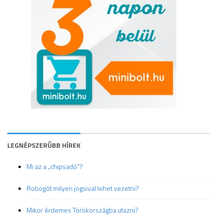
LEGNÉPSZERŰBB HÍREK
Mi az a „chipsadó”?
Robogót milyen jogsival lehet vezetni?
Mikor érdemes Törökországba utazni?