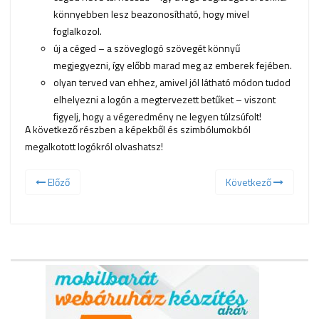
könnyebben lesz beazonosítható, hogy mivel
foglalkozol.
új a céged – a szöveglogó szövegét könnyű
megjegyezni, így előbb marad meg az emberek fejében.
olyan terved van ehhez, amivel jól látható módon tudod
elhelyezni a logón a megtervezett betűket – viszont
figyelj, hogy a végeredmény ne legyen túlzsúfolt!
A következő részben a képekből és szimbólumokból
megalkotott logókról olvashatsz!
Előző
Következő