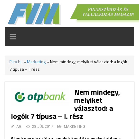
FINANSZÍROZÁS ÉS
VÁLLALKOZÁS MAGAZIN
TOGGLE
NAVIGATION
Fvm.hu
»
Marketing
»
Nem mindegy, melyiket választod: a logók
7 típusa – I. rész
Nem mindegy,
melyiket
választod: a
logók 7 típusa – I. rész
AGI
28 JÚL 2017
MARKETING
A logó egy olyan ábra, amely közvetíti – gyakorlatilag a