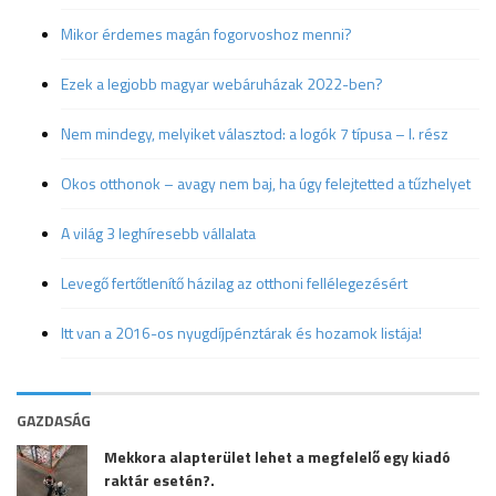
Mikor érdemes magán fogorvoshoz menni?
Ezek a legjobb magyar webáruházak 2022-ben?
Nem mindegy, melyiket választod: a logók 7 típusa – I. rész
Okos otthonok – avagy nem baj, ha úgy felejtetted a tűzhelyet
A világ 3 leghíresebb vállalata
Levegő fertőtlenítő házilag az otthoni fellélegezésért
Itt van a 2016-os nyugdíjpénztárak és hozamok listája!
GAZDASÁG
Mekkora alapterület lehet a megfelelő egy kiadó
raktár esetén?.