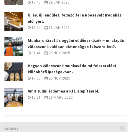
17:45
29 JAN 2026
Új év, új lendület: fedezd fel a Roosevelt Irodaház
előnyeit.
16:24
13 JAN 2026
Munkaruházat és egyéni védőeszközök – mi alapján
válasszunk valóban biztonságos felszerelést?.
01:41
25 NOV 2025
Hogyan válasszunk munkavédelmi felszerelést
különböző iparágakban?.
17:03
20 NOV 2025
Amit tudni érdemes a Kft. alapításról.
10:31
26 MÁRC 2025