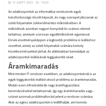
21 SZEPT 2023
TECH
Az adatközpontok az informatikai rendszerek egyik
kulcsfontosságú részét képezik, és nagy szerepet játszanak az
üzleti folyamatok zökkenőmentes működésében. A
működésük azonban nagyon bonyolult és számos elemet
tartalmaz, amelyek szorosan együttműködnek egymással.
Ennek eredményeképpen a legkisebb probléma is leálláshoz
vezethet, amely az üzleti folyamatok számára komoly
következményekkel járhat. Az alábbiakban bemutatjuk az
adatközpontok leállásának leggyakoribb okait.
Áramkimaradás
Mint minden IT rendszer esetében, az adatközpontoknál is az
egyik leggyakoribb leállást okozó probléma az áramkimaradás.
Miután ezen infrastruktúrák nagy áramfogyasztású
berendezéseket tartalmaznak, így egy áramkimaradás vagy -
szünet azonnali problémaforrást jelent a rendszer számára.
Akár az egész adatközpontot is leállíthatják, ami komoly