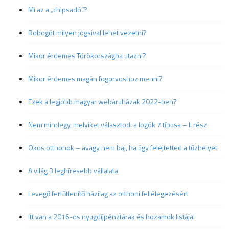
Mi az a „chipsadó”?
Robogót milyen jogsival lehet vezetni?
Mikor érdemes Törökországba utazni?
Mikor érdemes magán fogorvoshoz menni?
Ezek a legjobb magyar webáruházak 2022-ben?
Nem mindegy, melyiket választod: a logók 7 típusa – I. rész
Okos otthonok – avagy nem baj, ha úgy felejtetted a tűzhelyet
A világ 3 leghíresebb vállalata
Levegő fertőtlenítő házilag az otthoni fellélegezésért
Itt van a 2016-os nyugdíjpénztárak és hozamok listája!