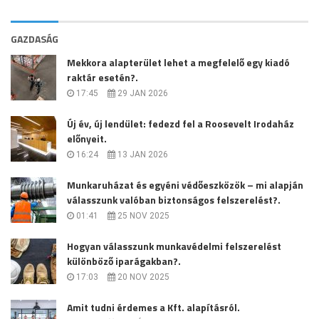
GAZDASÁG
Mekkora alapterület lehet a megfelelő egy kiadó
raktár esetén?.
17:45
29 JAN 2026
Új év, új lendület: fedezd fel a Roosevelt Irodaház
előnyeit.
16:24
13 JAN 2026
Munkaruházat és egyéni védőeszközök – mi alapján
válasszunk valóban biztonságos felszerelést?.
01:41
25 NOV 2025
Hogyan válasszunk munkavédelmi felszerelést
különböző iparágakban?.
17:03
20 NOV 2025
Amit tudni érdemes a Kft. alapításról.