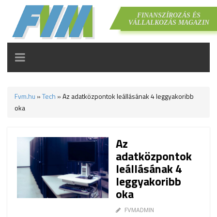
FINANSZÍROZÁS ÉS
VÁLLALKOZÁS MAGAZIN
TOGGLE
NAVIGATION
Fvm.hu
»
Tech
»
Az adatközpontok leállásának 4 leggyakoribb
oka
Az
adatközpontok
leállásának 4
leggyakoribb
oka
FVMADMIN