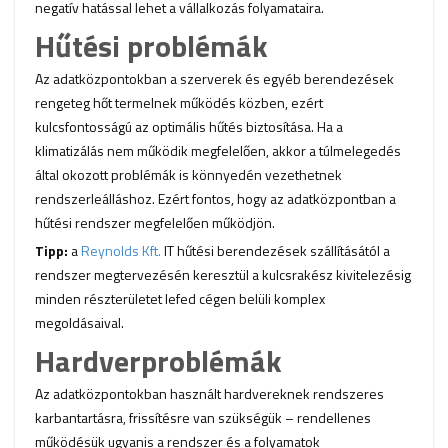
negatív hatással lehet a vállalkozás folyamataira.
Hűtési problémák
Az adatközpontokban a szerverek és egyéb berendezések
rengeteg hőt termelnek működés közben, ezért
kulcsfontosságú az optimális hűtés biztosítása. Ha a
klimatizálás nem működik megfelelően, akkor a túlmelegedés
által okozott problémák is könnyedén vezethetnek
rendszerleálláshoz. Ezért fontos, hogy az adatközpontban a
hűtési rendszer megfelelően működjön.
Tipp:
a
Reynolds Kft.
IT hűtési berendezések szállításától a
rendszer megtervezésén keresztül a kulcsrakész kivitelezésig
minden részterületet lefed cégen belüli komplex
megoldásaival.
Hardverproblémák
Az adatközpontokban használt hardvereknek rendszeres
karbantartásra, frissítésre van szükségük – rendellenes
működésük ugyanis a rendszer és a folyamatok