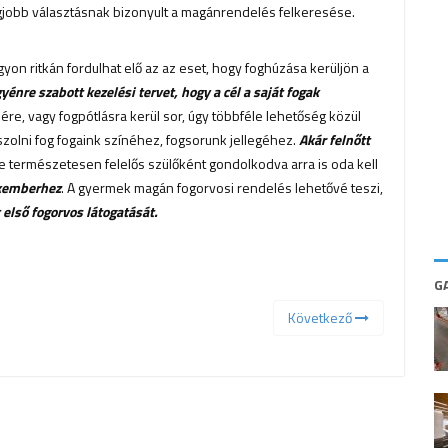
egjobb választásnak bizonyult a magánrendelés felkeresése.
on ritkán fordulhat elő az az eset, hogy foghúzása kerüljön a
nre szabott kezelési tervet, hogy a cél a saját fogak
, vagy fogpótlásra kerül sor, úgy többféle lehetőség közül
olni fog fogaink színéhez, fogsorunk jellegéhez.
Akár felnőtt
de természetesen felelős szülőként gondolkodva arra is oda kell
akemberhez
. A gyermek magán fogorvosi rendelés lehetővé teszi,
első fogorvos látogatását.
G
Következő