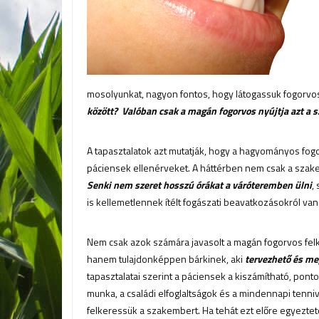
mosolyunkat, nagyon fontos, hogy látogassuk fogorvo
között? Valóban csak a magán fogorvos nyújtja azt a s
A tapasztalatok azt mutatják, hogy a hagyományos fo
páciensek ellenérveket. A háttérben nem csak a szake
Senki nem szeret hosszú órákat a váróteremben ülni
,
is kellemetlennek ítélt fogászati beavatkozásokról van
Nem csak azok számára javasolt a magán fogorvos felk
hanem tulajdonképpen bárkinek, aki
tervezhető és m
tapasztalatai szerint a páciensek a kiszámítható, pont
munka, a családi elfoglaltságok és a mindennapi tenni
felkeressük a szakembert. Ha tehát ezt előre egyezte