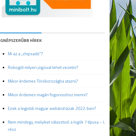
EGNÉPSZERŰBB HÍREK
Mi az a „chipsadó”?
Robogót milyen jogsival lehet vezetni?
Mikor érdemes Törökországba utazni?
Mikor érdemes magán fogorvoshoz menni?
Ezek a legjobb magyar webáruházak 2022-ben?
Nem mindegy, melyiket választod: a logók 7 típusa – I.
rész