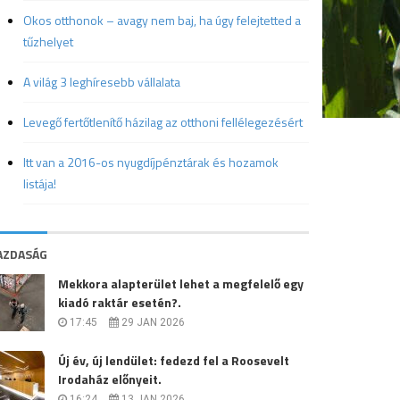
Okos otthonok – avagy nem baj, ha úgy felejtetted a
tűzhelyet
A világ 3 leghíresebb vállalata
Levegő fertőtlenítő házilag az otthoni fellélegezésért
Itt van a 2016-os nyugdíjpénztárak és hozamok
listája!
AZDASÁG
Mekkora alapterület lehet a megfelelő egy
kiadó raktár esetén?.
17:45
29 JAN 2026
Új év, új lendület: fedezd fel a Roosevelt
Irodaház előnyeit.
16:24
13 JAN 2026