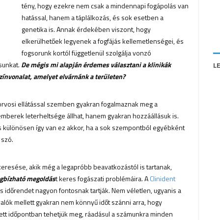
tény, hogy ezekre nem csak a mindennapi fogápolás van
hatással, hanem a táplálkozás, és sok esetben a
genetika is. Annak érdekében viszont, hogy
elkerülhetőek legyenek a fogfájás kellemetlenségei, és
fogsorunk kortól függetlenül szolgálja vonzó
sunkat.
De mégis mi alapján érdemes választani a klinikák
L
zínvonalat, amelyet elvárnánk a területen?
gorvosi ellátással szemben gyakran fogalmaznak meg a
mberek leterheltsége állhat, hanem gyakran hozzáállásuk is.
 s különösen így van ez akkor, ha a sok szempontból egyébként
 szó.
eresése, akik még a legapróbb beavatkozástól is tartanak,
egbízható megoldás
t keres fogászati problémáira. A
Clinident
os időrendet nagyon fontosnak tartják. Nem véletlen, ugyanis a
valók mellett gyakran nem könnyű időt szánni arra, hogy
tett időpontban tehetjük meg, ráadásul a számunkra minden