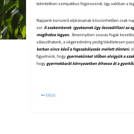
tekintetben szimpatikus fogorvosnál, úgy valóban a l
Napjaink korszerű eljárásainak köszönhetően csak nagy
sor.
A szakemberek igyekeznek úgy összeállítani az egyé
megőrzése legyen.
Amennyiben szuvas fogak kezelésére
választhatunk, a végeredmény pedig tökéletesen passz
korban sincs késő a fogszabályozás mellett dönteni
, 
figyelnünk, hogy
gyermekünket időben elvigyük a sz
hogy
gyermekbarát környezetben élhesse át a gyerkőc 
Előző