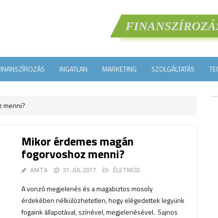
FINANSZÍROZÁ
FINANSZÍROZÁS
INGATLAN
MARKETING
SZOLGÁLTATÁS
TE
z menni?
Mikor érdemes magán
fogorvoshoz menni?
ANITA
31 JÚL 2017
ÉLETMÓD
A vonzó megjelenés és a magabiztos mosoly
érdekében nélkülözhetetlen, hogy elégedettek legyünk
fogaink állapotával, színével, megjelenésével. Sajnos