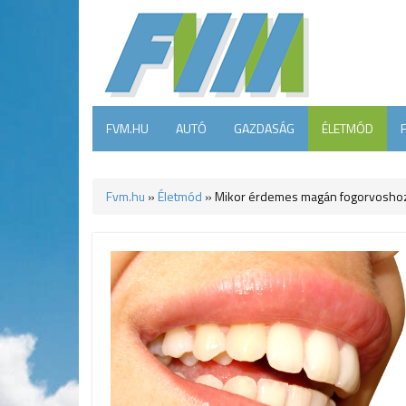
FVM.HU
AUTÓ
GAZDASÁG
ÉLETMÓD
Fvm.hu
»
Életmód
»
Mikor érdemes magán fogorvosho