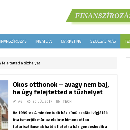
FINANSZÍROZÁ
FINANSZÍROZÁS
INGATLAN
MARKETING
SZOLGÁLTATÁS
TE
felejtetted a tűzhelyet
Okos otthonok – avagy nem baj,
ha úgy felejtetted a tűzhelyet
AGI
30 JÚL 2017
TECH
Az 1999-es A mindentudó ház című családi vígjáték
óta ismerjük már az eleinte kimondottan
futurisztikusnak ható ötletet: a ház gondoskodik a