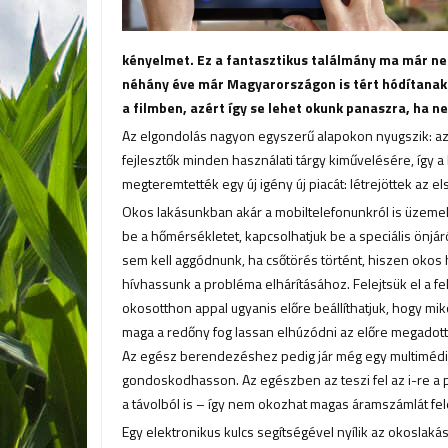
kényelmet. Ez a fantasztikus találmány ma már ne
néhány éve már Magyarországon is tért hódítanak
a filmben, azért így se lehet okunk panaszra, ha ne
Az elgondolás nagyon egyszerű alapokon nyugszik: az
fejlesztők minden használati tárgy kiművelésére, így a 
megteremtették egy új igény új piacát: létrejöttek az e
Okos lakásunkban akár a mobiltelefonunkról is üzemelt
be a hőmérsékletet, kapcsolhatjuk be a speciális önjáró 
sem kell aggódnunk, ha csőtörés történt, hiszen okos 
hívhassunk a probléma elhárításához. Felejtsük el a fe
okosotthon appal ugyanis előre beállíthatjuk, hogy mik
maga a redőny fog lassan elhúzódni az előre megadot
Az egész berendezéshez pedig jár még egy multimédia 
gondoskodhasson. Az egészben az teszi fel az i-re a p
a távolból is – így nem okozhat magas áramszámlát 
Egy elektronikus kulcs segítségével nyílik az okoslakás 