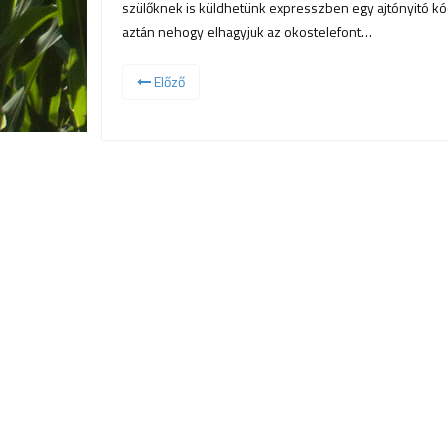
szülőknek is küldhetünk expresszben egy ajtónyitó kód
aztán nehogy elhagyjuk az okostelefont…
Előző