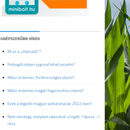
EGNÉPSZERŰBB HÍREK
Mi az a „chipsadó”?
Robogót milyen jogsival lehet vezetni?
Mikor érdemes Törökországba utazni?
Mikor érdemes magán fogorvoshoz menni?
Ezek a legjobb magyar webáruházak 2022-ben?
Nem mindegy, melyiket választod: a logók 7 típusa – I.
rész