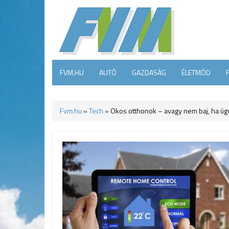
FVM.HU
AUTÓ
GAZDASÁG
ÉLETMÓD
Fvm.hu
»
Tech
»
Okos otthonok – avagy nem baj, ha úgy 