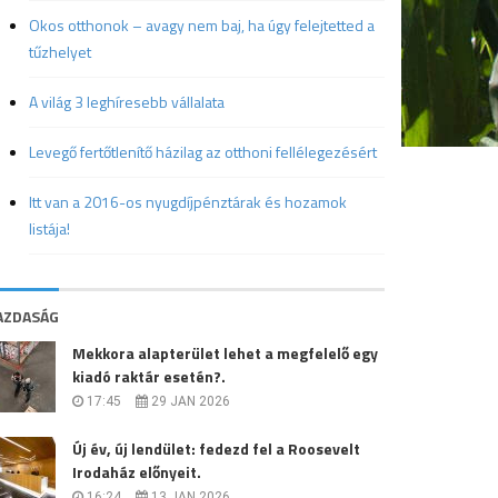
Okos otthonok – avagy nem baj, ha úgy felejtetted a
tűzhelyet
A világ 3 leghíresebb vállalata
Levegő fertőtlenítő házilag az otthoni fellélegezésért
Itt van a 2016-os nyugdíjpénztárak és hozamok
listája!
AZDASÁG
Mekkora alapterület lehet a megfelelő egy
kiadó raktár esetén?.
17:45
29 JAN 2026
Új év, új lendület: fedezd fel a Roosevelt
Irodaház előnyeit.
16:24
13 JAN 2026