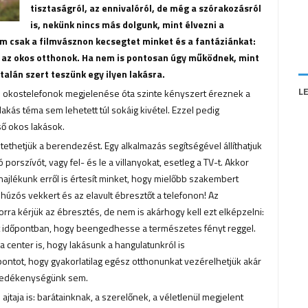
tisztaságról, az ennivalóról, de még a szórakozásról
is, nekünk nincs más dolgunk, mint élvezni a
m csak a filmvásznon kecsegtet minket és a fantáziánkat:
 az okos otthonok. Ha nem is pontosan úgy működnek, mint
talán szert teszünk egy ilyen lakásra.
L
 okostelefonok megjelenése óta szinte kényszert éreznek a
lakás téma sem lehetett túl sokáig kivétel. Ezzel pedig
lső okos lakások.
ethetjük a berendezést. Egy alkalmazás segítségével állíthatjuk
porszívót, vagy fel- és le a villanyokat, esetleg a TV-t. Akkor
hajlékunk erről is értesít minket, hogy mielőbb szakembert
lhúzós vekkert és az elavult ébresztőt a telefonon! Az
orra kérjük az ébresztés, de nem is akárhogy kell ezt elképzelni:
t időpontban, hogy beengedhesse a természetes fényt reggel.
center is, hogy lakásunk a hangulatunkról is
ontot, hogy gyakorlatilag egész otthonunkat vezérelhetjük akár
feledékenységünk sem.
ajtaja is: barátainknak, a szerelőnek, a véletlenül megjelent