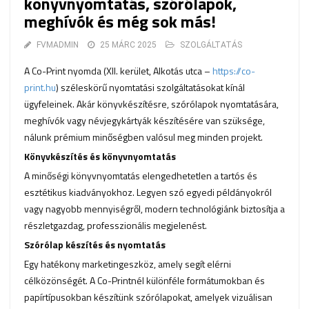
könyvnyomtatás, szórólapok,
meghívók és még sok más!
FVMADMIN
25 MÁRC 2025
SZOLGÁLTATÁS
A Co-Print nyomda (XII. kerület, Alkotás utca –
https://co-
print.hu
) széleskörű nyomtatási szolgáltatásokat kínál
ügyfeleinek. Akár könyvkészítésre, szórólapok nyomtatására,
meghívók vagy névjegykártyák készítésére van szüksége,
nálunk prémium minőségben valósul meg minden projekt.
Könyvkészítés és könyvnyomtatás
A minőségi könyvnyomtatás elengedhetetlen a tartós és
esztétikus kiadványokhoz. Legyen szó egyedi példányokról
vagy nagyobb mennyiségről, modern technológiánk biztosítja a
részletgazdag, professzionális megjelenést.
Szórólap készítés és nyomtatás
Egy hatékony marketingeszköz, amely segít elérni
célközönségét. A Co-Printnél különféle formátumokban és
papírtípusokban készítünk szórólapokat, amelyek vizuálisan