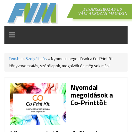
FINANSZÍROZÁS ÉS
VÁLLALKOZÁS MAGAZIN
TOGGLE
NAVIGATION
Fvm.hu
»
Szolgáltatás
»
Nyomdai megoldások a Co-Printtől:
könyvnyomtatás, szórólapok, meghívók és még sok más!
Nyomdai
megoldások a
Co-Printtől: