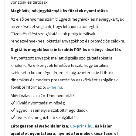
vonzóak és tartósak.
Meghívók, névjegykártyák és füzetek nyomtatása
Az első benyomás számít! Egyedi meghívók és névjegykártyák
tervezésével segítünk, hogy kitűnjön a tömegből.
Füzetkészítési szolgáltatásaink pedig ideálisak
rendezvényekhez, oktatási anyagokhoz és promóciós célokra.
Digitális megoldások: interaktív PDF és e-könyv készítés
A nyomtatott anyagok mellett digitális szolgáltatásokat is
kínálunk. Az e-könyvek lehetővé teszik, hogy tartalma
szélesebb közönséget érjen el, míg az interaktív PDF-ek
dinamikus és modern prezentációs eszközként szolgálnak.
További információ:
E-me.hu
.
Miért válassza a Co-Print nyomdát?
Kiváló nyomtatási minőség
Egyedi, személyre szabott megoldások
Gyors és megbízható szolgáltatás
Látogasson el weboldalunkra:
Co-print.hu
, és kérjen
ajánlatot nyomtatásra, nyomda termékek készítésére!