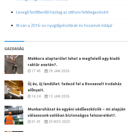
Levegő fertőtlenítő házilag az otthoni fellélegezésért
Itt van a 2016-os nyugdíjpénztárak és hozamok listája!
GAZDASÁG
Mekkora alapterület lehet a megfelelő egy kiadó
raktár esetén?.
17:45
29 JAN 2026
Új év, új lendület: fedezd fel a Roosevelt Irodaház
előnyeit.
16:24
13 JAN 2026
Munkaruházat és egyéni védőeszközök – mi alapján
válasszunk valóban biztonságos felszerelést?.
01:41
25 NOV 2025