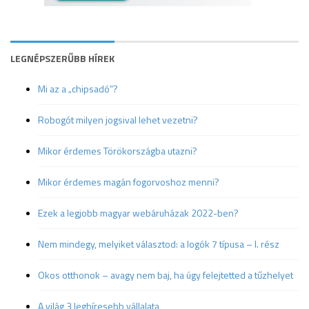
LEGNÉPSZERŰBB HÍREK
Mi az a „chipsadó”?
Robogót milyen jogsival lehet vezetni?
Mikor érdemes Törökországba utazni?
Mikor érdemes magán fogorvoshoz menni?
Ezek a legjobb magyar webáruházak 2022-ben?
Nem mindegy, melyiket választod: a logók 7 típusa – I. rész
Okos otthonok – avagy nem baj, ha úgy felejtetted a tűzhelyet
A világ 3 leghíresebb vállalata