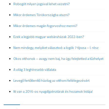
Robogót milyen jogsival lehet vezetni?
Mikor érdemes Törökországba utazni?
Mikor érdemes magán fogorvoshoz menni?
Ezek a legjobb magyar webáruházak 2022-ben?
Nem mindegy, melyiket választod: a logók 7 típusa – I. rész
Okos otthonok – avagy nem baj, ha úgy felejtetted a tűzhelyet
A világ 3 leghíresebb vállalata
Levegő fertőtlenítő házilag az otthoni fellélegezésért
Itt van a 2016-os nyugdíjpénztárak és hozamok listája!