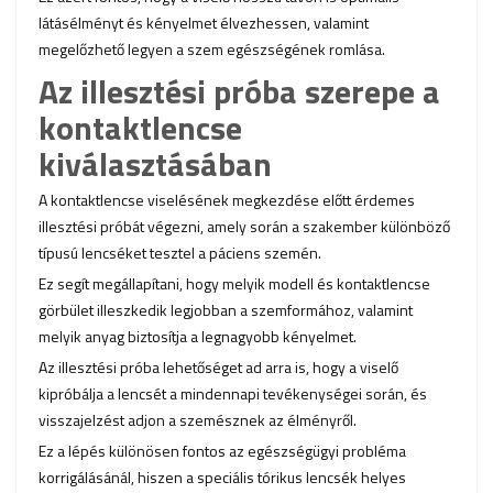
látásélményt és kényelmet élvezhessen, valamint
megelőzhető legyen a szem egészségének romlása.
Az illesztési próba szerepe a
kontaktlencse
kiválasztásában
A kontaktlencse viselésének megkezdése előtt érdemes
illesztési próbát végezni, amely során a szakember különböző
típusú lencséket tesztel a páciens szemén.
Ez segít megállapítani, hogy melyik modell és kontaktlencse
görbület illeszkedik legjobban a szemformához, valamint
melyik anyag biztosítja a legnagyobb kényelmet.
Az illesztési próba lehetőséget ad arra is, hogy a viselő
kipróbálja a lencsét a mindennapi tevékenységei során, és
visszajelzést adjon a szemésznek az élményről.
Ez a lépés különösen fontos az egészségügyi probléma
korrigálásánál, hiszen a speciális tórikus lencsék helyes