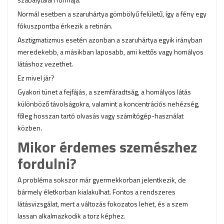
Normál esetben a szaruhártya gömbölyű felületű, így a fény egy
fókuszpontba érkezik a retinán.
Asztigmatizmus esetén azonban a szaruhártya egyik irányban
meredekebb, a másikban laposabb, ami kettős vagy homályos
látáshoz vezethet.
Ez mivel jár?
Gyakori tünet a fejfájás, a szemfáradtság, a homályos látás
különböző távolságokra, valamint a koncentrációs nehézség,
főleg hosszan tartó olvasás vagy számítógép-használat
közben.
Mikor érdemes szemészhez
fordulni?
A probléma sokszor már gyermekkorban jelentkezik, de
bármely életkorban kialakulhat. Fontos a rendszeres
látásvizsgálat, mert a változás fokozatos lehet, és a szem
lassan alkalmazkodik a torz képhez.