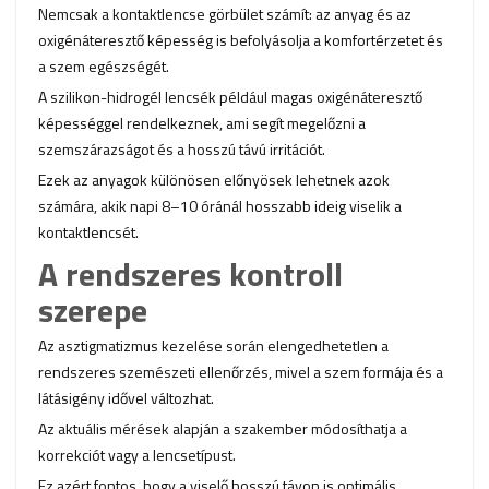
Nemcsak a kontaktlencse görbület számít: az anyag és az
oxigénáteresztő képesség is befolyásolja a komfortérzetet és
a szem egészségét.
A szilikon-hidrogél lencsék például magas oxigénáteresztő
képességgel rendelkeznek, ami segít megelőzni a
szemszárazságot és a hosszú távú irritációt.
Ezek az anyagok különösen előnyösek lehetnek azok
számára, akik napi 8–10 óránál hosszabb ideig viselik a
kontaktlencsét.
A rendszeres kontroll
szerepe
Az asztigmatizmus kezelése során elengedhetetlen a
rendszeres szemészeti ellenőrzés, mivel a szem formája és a
látásigény idővel változhat.
Az aktuális mérések alapján a szakember módosíthatja a
korrekciót vagy a lencsetípust.
Ez azért fontos, hogy a viselő hosszú távon is optimális