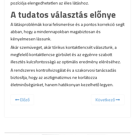
pozíciója elengedhetetlen az éles látáshoz.
A tudatos választás előnye
A látásproblémák korai felismerése és a pontos korrekció segít
abban, hogy a mindennapokban magabiztosan és
kényelmesen lássunk.
Akár szemüveget, akár tórikus kontaktlencsét választunk, a
megfelelő kontaktlencse görbület és az egyénre szabott
illesztés kulcsfontosságú az optimális eredmény eléréséhez.
A rendszeres kontrollvizsgálat és a szakorvosi tanácsadás
biztosítja, hogy az asztigmatizmus ne korlátozza
életminőségünket, hanem hatékonyan kezelhető legyen.
Előző
Következő