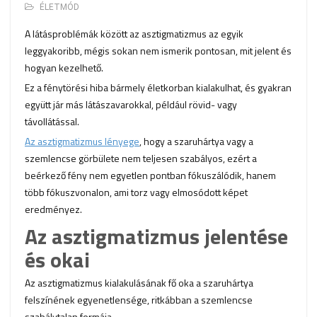
ÉLETMÓD
A látásproblémák között az asztigmatizmus az egyik
leggyakoribb, mégis sokan nem ismerik pontosan, mit jelent és
hogyan kezelhető.
Ez a fénytörési hiba bármely életkorban kialakulhat, és gyakran
együtt jár más látászavarokkal, például rövid- vagy
távollátással.
Az asztigmatizmus lényege
, hogy a szaruhártya vagy a
szemlencse görbülete nem teljesen szabályos, ezért a
beérkező fény nem egyetlen pontban fókuszálódik, hanem
több fókuszvonalon, ami torz vagy elmosódott képet
eredményez.
Az asztigmatizmus jelentése
és okai
Az asztigmatizmus kialakulásának fő oka a szaruhártya
felszínének egyenetlensége, ritkábban a szemlencse
szabálytalan formája.