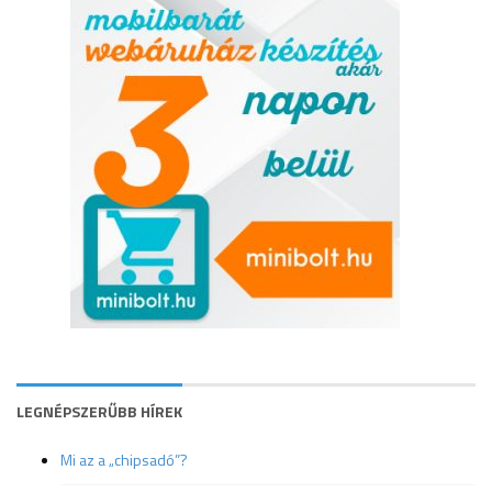
LEGNÉPSZERŰBB HÍREK
Mi az a „chipsadó”?