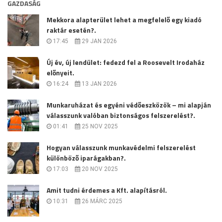
GAZDASÁG
Mekkora alapterület lehet a megfelelő egy kiadó
raktár esetén?.
17:45
29 JAN 2026
Új év, új lendület: fedezd fel a Roosevelt Irodaház
előnyeit.
16:24
13 JAN 2026
Munkaruházat és egyéni védőeszközök – mi alapján
válasszunk valóban biztonságos felszerelést?.
01:41
25 NOV 2025
Hogyan válasszunk munkavédelmi felszerelést
különböző iparágakban?.
17:03
20 NOV 2025
Amit tudni érdemes a Kft. alapításról.
10:31
26 MÁRC 2025