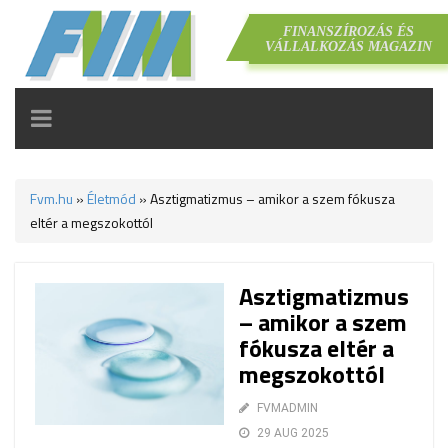
FINANSZÍROZÁS ÉS
VÁLLALKOZÁS MAGAZIN
TOGGLE
NAVIGATION
Fvm.hu
»
Életmód
»
Asztigmatizmus – amikor a szem fókusza
eltér a megszokottól
Asztigmatizmus
– amikor a szem
fókusza eltér a
megszokottól
FVMADMIN
29 AUG 2025