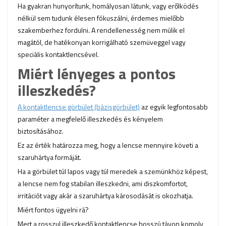
Ha gyakran hunyorítunk, homályosan látunk, vagy erőlködés
nélkül sem tudunk élesen fókuszálni, érdemes mielőbb
szakemberhez fordulni. A rendellenesség nem múlik el
magától, de hatékonyan korrigálható szemüveggel vagy
speciális kontaktlencsével.
Miért lényeges a pontos
illeszkedés?
A kontaktlencse görbület (bázisgörbület)
az egyik legfontosabb
paraméter a megfelelő illeszkedés és kényelem
biztosításához.
Ez az érték határozza meg, hogy a lencse mennyire követi a
szaruhártya formáját.
Ha a görbület túl lapos vagy túl meredek a szemünkhöz képest,
a lencse nem fog stabilan illeszkedni, ami diszkomfortot,
irritációt vagy akár a szaruhártya károsodását is okozhatja.
Miért fontos ügyelni rá?
Mert a rosszul illeszkedő kontaktlencse hosszú távon komoly