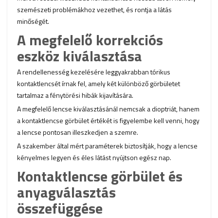
szemészeti problémákhoz vezethet, és rontja a látás
minőségét.
A megfelelő korrekciós
eszköz kiválasztása
A rendellenesség kezelésére leggyakrabban tórikus
kontaktlencsét írnak fel, amely két különböző görbületet
tartalmaz a fénytörési hibák kijavítására.
A megfelelő lencse kiválasztásánál nemcsak a dioptriát, hanem
a kontaktlencse görbület értékét is figyelembe kell venni, hogy
a lencse pontosan illeszkedjen a szemre.
A szakember által mért paraméterek biztosítják, hogy a lencse
kényelmes legyen és éles látást nyújtson egész nap.
Kontaktlencse görbület és
anyagválasztás
összefüggése