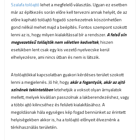
Szalafa tolóajtó
lehet a megfelelő választás. Ugyan ez esetben
már az építkezés során előre kell tervezni annak helyét, de az
előre kapható tolóajtó fogadó szerkezetnek köszönhetően
gond nélkül mehet majd a beépítés. Fontos szempont szokott
lenni az is, hogy milyen kialakítással bír a rendszer.
A felső sín
megvezetésű tolóajtók nem véletlen kedveltek
, hiszen
esetükben lent csak egy kis vezető nyelvecske kerül
elhelyezésre, ami nincs útban és nem is látszik.
A tolóajtókkal kapcsolatban gyakori kérdéses terület szokott
lenni a megjelenés. Jó hír, hogy
akár a fogantyúk, akár az ajtó
színének tekintetében
letehetjük a voksot olyan árnyalatok
mellett, melyek kiválóan passzolnak a lakberendezéshez, vagy
a többi ajtó kilincséhez és felületi kialakításához. A
megoldásnak hála egységes kép fogad bennünket az érintett
helyiségekben akkor is, ha a tolóajtó előnyeit élveznénk a
térkihasználás területén.