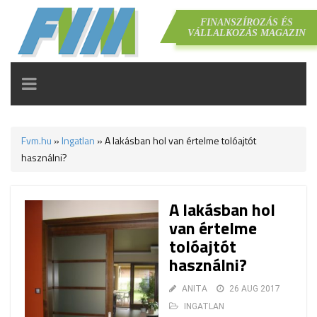
FINANSZÍROZÁS ÉS
VÁLLALKOZÁS MAGAZIN
TOGGLE
NAVIGATION
Fvm.hu
»
Ingatlan
»
A lakásban hol van értelme tolóajtót
használni?
A lakásban hol
van értelme
tolóajtót
használni?
ANITA
26 AUG 2017
INGATLAN