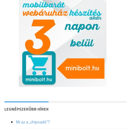
LEGNÉPSZERŰBB HÍREK
Mi az a „chipsadó”?