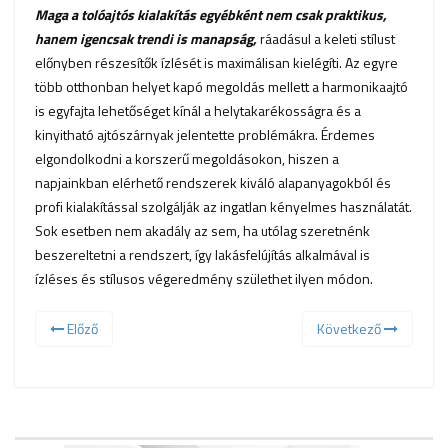
Maga a tolóajtós kialakítás egyébként nem csak praktikus,
hanem igencsak trendi is manapság,
ráadásul a keleti stílust
előnyben részesítők ízlését is maximálisan kielégíti. Az egyre
több otthonban helyet kapó megoldás mellett a harmonikaajtó
is egyfajta lehetőséget kínál a helytakarékosságra és a
kinyitható ajtószárnyak jelentette problémákra. Érdemes
elgondolkodni a korszerű megoldásokon, hiszen a
napjainkban elérhető rendszerek kiváló alapanyagokból és
profi kialakítással szolgálják az ingatlan kényelmes használatát.
Sok esetben nem akadály az sem, ha utólag szeretnénk
beszereltetni a rendszert, így lakásfelújítás alkalmával is
ízléses és stílusos végeredmény születhet ilyen módon.
Előző
Következő