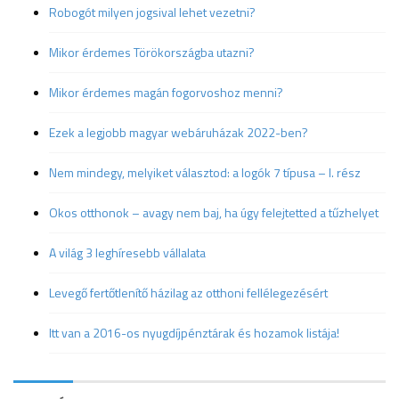
Robogót milyen jogsival lehet vezetni?
Mikor érdemes Törökországba utazni?
Mikor érdemes magán fogorvoshoz menni?
Ezek a legjobb magyar webáruházak 2022-ben?
Nem mindegy, melyiket választod: a logók 7 típusa – I. rész
Okos otthonok – avagy nem baj, ha úgy felejtetted a tűzhelyet
A világ 3 leghíresebb vállalata
Levegő fertőtlenítő házilag az otthoni fellélegezésért
Itt van a 2016-os nyugdíjpénztárak és hozamok listája!