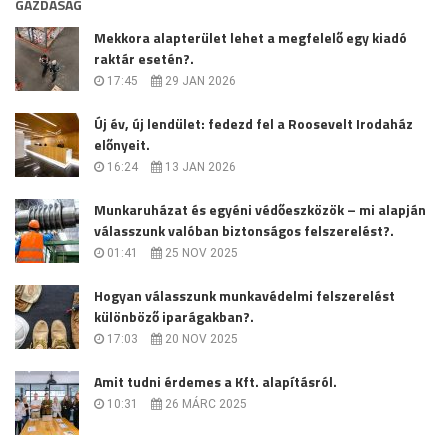
GAZDASÁG
Mekkora alapterület lehet a megfelelő egy kiadó
raktár esetén?.
17:45
29 JAN 2026
Új év, új lendület: fedezd fel a Roosevelt Irodaház
előnyeit.
16:24
13 JAN 2026
Munkaruházat és egyéni védőeszközök – mi alapján
válasszunk valóban biztonságos felszerelést?.
01:41
25 NOV 2025
Hogyan válasszunk munkavédelmi felszerelést
különböző iparágakban?.
17:03
20 NOV 2025
Amit tudni érdemes a Kft. alapításról.
10:31
26 MÁRC 2025