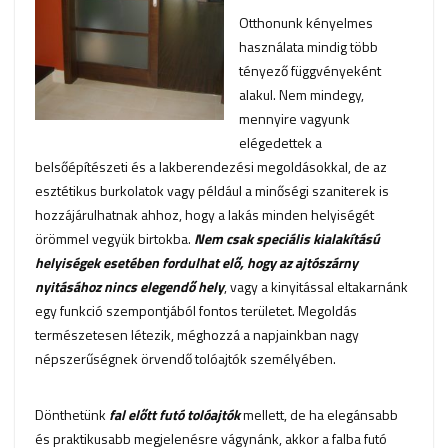
Otthonunk kényelmes
használata mindig több
tényező függvényeként
alakul. Nem mindegy,
mennyire vagyunk
elégedettek a
belsőépítészeti és a lakberendezési megoldásokkal, de az
esztétikus burkolatok vagy például a minőségi szaniterek is
hozzájárulhatnak ahhoz, hogy a lakás minden helyiségét
örömmel vegyük birtokba.
Nem csak speciális kialakítású
helyiségek esetében fordulhat elő, hogy az ajtószárny
nyitásához nincs elegendő hely
, vagy a kinyitással eltakarnánk
egy funkció szempontjából fontos területet. Megoldás
természetesen létezik, méghozzá a napjainkban nagy
népszerűségnek örvendő tolóajtók személyében.
Dönthetünk
fal előtt futó tolóajtók
mellett, de ha elegánsabb
és praktikusabb megjelenésre vágynánk, akkor a falba futó