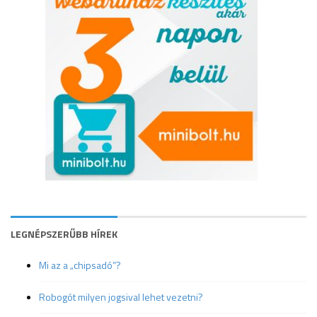
LEGNÉPSZERŰBB HÍREK
Mi az a „chipsadó”?
Robogót milyen jogsival lehet vezetni?