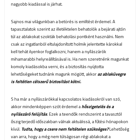
nagyobb kiadással is járhat.
Sajnos mai világunkban a betörés is említést érdemel. A
tapasztalatok szerint az illetéktelen behatolók a bejárati ajtón
túl az ablakokat szokták behatolási pontként használni. Nem
csak az ingatlanból eltulajdonított holmik jelentette károkkal
kell tehát ilyenkor foglalkozni, hanem a nyílászárók
mihamarabbi helyreállításával is. Ha nem szeretnénk magunkat
komoly kiadásokba verni, és a biztosítás nyújtotta
lehetőségeket tudnánk magunk mögött, akkor
az ablaküvegre
is feltétlen célszerű biztosítást kötni.
S ha már a nyílászárókkal kapcsolatos kiadásokról van szó,
akkor mindenképpen szót érdemel a
hőszigetelés és a
nyílászáró felújítás
. Ezek a teendők rendszerint a tavasztól
őszig terjedő időszakban válnak aktuálissá, a fűtési hónapokon
kívül.
Tudta, hogy a csere nem feltételen szükséges?
Lehetőség
van arra, hogy a még nem túlságosan régi ablakokat a