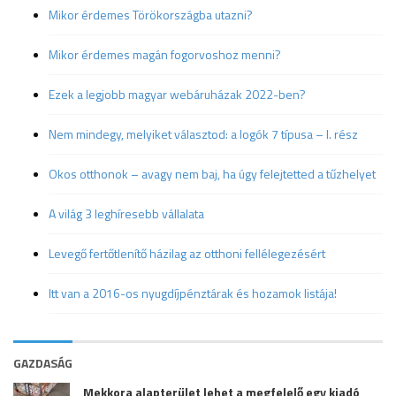
Mikor érdemes Törökországba utazni?
Mikor érdemes magán fogorvoshoz menni?
Ezek a legjobb magyar webáruházak 2022-ben?
Nem mindegy, melyiket választod: a logók 7 típusa – I. rész
Okos otthonok – avagy nem baj, ha úgy felejtetted a tűzhelyet
A világ 3 leghíresebb vállalata
Levegő fertőtlenítő házilag az otthoni fellélegezésért
Itt van a 2016-os nyugdíjpénztárak és hozamok listája!
GAZDASÁG
Mekkora alapterület lehet a megfelelő egy kiadó