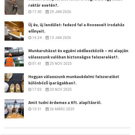
raktár esetén?.
17:45
29 JAN 2026
Új év, új lendület: fedezd fel a Roosevelt Irodaház
előnyeit.
16:24
13 JAN 2026
Munkaruházat és egyéni védőeszközök – mi alapján
válasszunk valóban biztonságos felszerelést?.
01:41
25 NOV 2025
Hogyan válasszunk munkavédelmi felszerelést
különböző iparágakban?.
17:03
20 NOV 2025
Amit tudni érdemes a Kft. alapításról.
10:31
26 MÁRC 2025