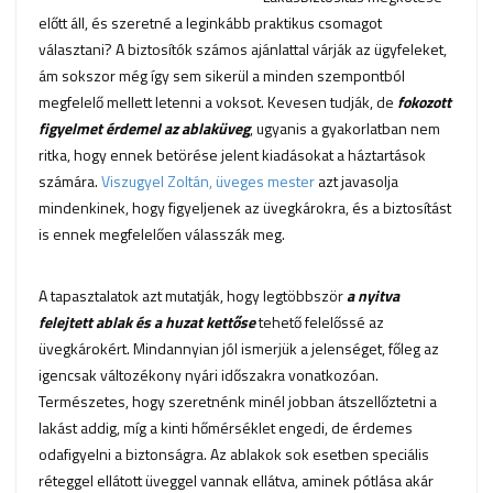
előtt áll, és szeretné a leginkább praktikus csomagot
választani? A biztosítók számos ajánlattal várják az ügyfeleket,
ám sokszor még így sem sikerül a minden szempontból
megfelelő mellett letenni a voksot. Kevesen tudják, de
fokozott
figyelmet érdemel az ablaküveg
, ugyanis a gyakorlatban nem
ritka, hogy ennek betörése jelent kiadásokat a háztartások
számára.
Viszugyel Zoltán, üveges mester
azt javasolja
mindenkinek, hogy figyeljenek az üvegkárokra, és a biztosítást
is ennek megfelelően válasszák meg.
A tapasztalatok azt mutatják, hogy legtöbbször
a nyitva
felejtett ablak és a huzat kettőse
tehető felelőssé az
üvegkárokért. Mindannyian jól ismerjük a jelenséget, főleg az
igencsak változékony nyári időszakra vonatkozóan.
Természetes, hogy szeretnénk minél jobban átszellőztetni a
lakást addig, míg a kinti hőmérséklet engedi, de érdemes
odafigyelni a biztonságra. Az ablakok sok esetben speciális
réteggel ellátott üveggel vannak ellátva, aminek pótlása akár