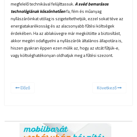
megfelelő technikával felújíttassuk.
A svéd bemarásos
technológiának köszönhetően
fa, fém és műanyag
nyílászáróinkat utólag is szigeteltethetjük, ezzel sokat téve az
energiatakarékosság és az alacsonyabb fűtési költségek
érdekében. Ha az ablaküvegre már megkötötte a biztosítást,
akkor megéri odafigyelni a nyílászárók általános állapotára is,
hiszen gyakran éppen ezen múlik az, hogy az utcát fűtjük-e,
vagy költséghatékonyan oldhatjuk meg a fűtési szezont.
Előző
Következő