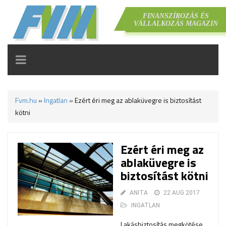
FINANSZÍROZÁS ÉS
VÁLLALKOZÁS MAGAZIN
TOGGLE
NAVIGATION
Fvm.hu
»
Ingatlan
»
Ezért éri meg az ablaküvegre is biztosítást
kötni
Ezért éri meg az
ablaküvegre is
biztosítást kötni
ANITA
22 AUG 2017
INGATLAN
Lakásbiztosítás megkötése