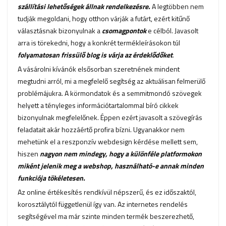
szállítási lehetőségek állnak rendelkezésre.
A legtöbben nem
tudják megoldani, hogy otthon várják a futárt, ezért kitűnő
választásnak bizonyulnak a
csomagpontok
e célból. Javasolt
arra is törekedni, hogy a konkrét termékleírásokon túl
folyamatosan frissülő blog is várja az érdeklődőket
.
A vásárolni kívánók elsősorban szeretnének mindent
megtudni arról, mi a megfelelő segítség az aktuálisan felmerülő
problémájukra. A körmondatok és a semmitmondó szövegek
helyett a tényleges információtartalommal bíró cikkek
bizonyulnak megfelelőnek. Éppen ezért javasolt a szövegírás
feladatait akár hozzáértő profira bízni. Ugyanakkor nem
mehetünk el a reszponzív webdesign kérdése mellett sem,
hiszen
nagyon nem mindegy, hogy a különféle platformokon
miként jelenik meg a webshop, használható-e annak minden
funkciója tökéletesen.
Az online értékesítés rendkívül népszerű, és ez időszaktól,
korosztálytól függetlenül így van. Az internetes rendelés
segítségével ma már szinte minden termék beszerezhető,