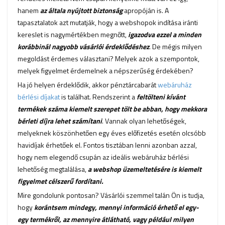
hanem
az általa nyújtott biztonság
apropóján is. A
tapasztalatok azt mutatják, hogy a webshopok indítása iránti
kereslet is nagymértékben megnőtt,
igazodva ezzel a minden
korábbinál nagyobb vásárlói érdeklődéshez
. De mégis milyen
megoldást érdemes választani? Melyek azok a szempontok,
melyek figyelmet érdemelnek a népszerűség érdekében?
Ha jó helyen érdeklődik, akkor pénztárcabarát
webáruház
bérlési díjakat
is találhat. Rendszerint a
feltölteni kívánt
termékek száma kiemelt szerepet tölt be abban, hogy mekkora
bérleti díjra lehet számítani
. Vannak olyan lehetőségek,
melyeknek köszönhetően egy éves előfizetés esetén olcsóbb
havidíjak érhetőek el. Fontos tisztában lenni azonban azzal,
hogy nem elegendő csupán az ideális webáruház bérlési
lehetőség megtalálása,
a webshop üzemeltetésére is kiemelt
figyelmet célszerű fordítani.
Mire gondolunk pontosan? Vásárlói szemmel talán Ön is tudja,
hogy
korántsem mindegy, mennyi információ érhető el egy-
egy termékről, az mennyire átlátható, vagy például milyen