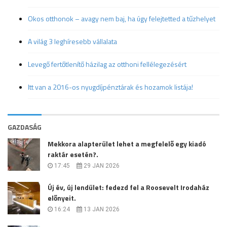
Okos otthonok – avagy nem baj, ha úgy felejtetted a tűzhelyet
A világ 3 leghíresebb vállalata
Levegő fertőtlenítő házilag az otthoni fellélegezésért
Itt van a 2016-os nyugdíjpénztárak és hozamok listája!
GAZDASÁG
Mekkora alapterület lehet a megfelelő egy kiadó
raktár esetén?.
17:45
29 JAN 2026
Új év, új lendület: fedezd fel a Roosevelt Irodaház
előnyeit.
16:24
13 JAN 2026