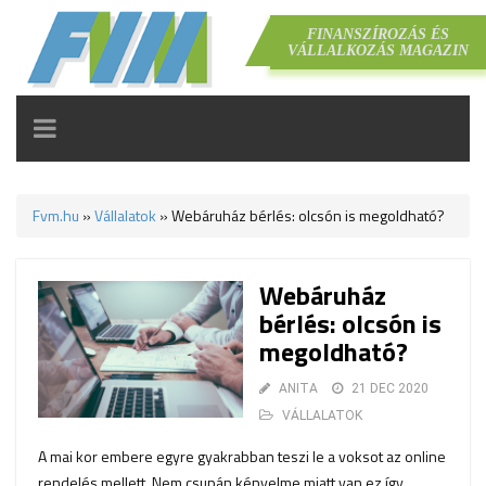
FINANSZÍROZÁS ÉS
VÁLLALKOZÁS MAGAZIN
TOGGLE
NAVIGATION
Fvm.hu
»
Vállalatok
»
Webáruház bérlés: olcsón is megoldható?
Webáruház
bérlés: olcsón is
megoldható?
ANITA
21 DEC 2020
VÁLLALATOK
A mai kor embere egyre gyakrabban teszi le a voksot az online
rendelés mellett. Nem csupán kényelme miatt van ez így,