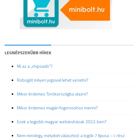
LEGNÉPSZERŰBB HÍREK
Mi az a „chipsadó”?
Robogót milyen jogsival lehet vezetni?
Mikor érdemes Törökországba utazni?
Mikor érdemes magán fogorvoshoz menni?
Ezek a legjobb magyar webáruházak 2022-ben?
Nem mindegy, melyiket választod: a logók 7 típusa – I. rész