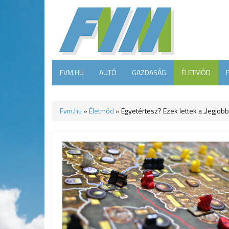
FVM.HU
AUTÓ
GAZDASÁG
ÉLETMÓD
Fvm.hu
»
Életmód
»
Egyetértesz? Ezek lettek a „legjobb