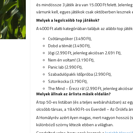
és mindössze 3 játék ára van 15.000 Ft felett. Jelenleg
várnunk kell, egyes játékok csak októberben lesznek 
Melyek a legolcsóbb top játékok?
A 4000 Ft alatti kategóriában találjuk az alábbi top játék
Csótánypóker (3.490 Ft),
Dobd a témát (3.490 Ft),
Jógi (2.990 Ft, jelenleg akciósan 2.691 Ft),
Nem én voltam! (3.190 Ft),
Panic lab (2.990 Ft),
Szabadulópakli: Időpróba (2.990 Ft),
Sztorikocka (3.790 Ft),
The Mind – Érezz rá! (2.990 Ft, jelenleg akciósa
Melyek állnak az árlista másik oldalán?
A top 50-es listában (és a teljes webáruházban) az egy
olcsóbb társas, a 18.490 Ft-os Everdell – Az Örökfa á
A Homályrév azért ilyen magas, mert nagyon hosszú (sok 
különböző szörny létezik ebben a világban.
Gondoltad volna, hogy ezek lesznek a
legjobb társasj