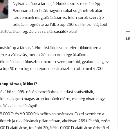
Nyilvánvalóan a társasjátékokkal sincs ez másképp.
Azonban a top listák nagyon sokat segíthetnek akár
kedvencünk megtalálásában is. Jelen sorok szerzője
például megnézte az IMDb top 250-es filmes listájából
 itt találta meg. De vissza a társasjátékokra!
L
z másképp a társasjátékos listákkal sem. Jelen cikkünkben a
 erre a választás, mert a Gémklub nem egy általános
ékok állnak a fókuszban minden szempontból, gyakorlatilag ez
y a top 50 nem fog összejönni: az áruházban több mint 4200
k top társasjátékot?
dék” közel 99%-nál élvezhetőbbek: eladási statisztikák,
ket csak igen magas áron tudnánk elérni, esetleg olyan nagy
. Nézzük a valóságot!
8.000 Ft és 50.000 Ft között van beárazva. Ezzel szemben a
nek (a cikk írásának pillanatában, akciósan 2691 Ft-tól), ezért
00 Ft alatti áron, további 20 játék 10.000 Ft alatti áron érhető el,