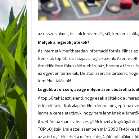
az összes filmet, és sok kedvencét, sőt, kedvenc műfaját
Melyek a legjobb játékok?
Az internet kimeríthetetlen információ forrás. Nincs e
Gémklub top 50-es listájával foglalkozunk. Azért esett
érdeklődésre fókuszáló webáruház, hanem a társasját
az egyetlen termékük. De attól azért ne tartsunk, hog
terméket találunk!
Legjobbat olcsón, avagy milyen áron vásárolhatun
A top 50 tehát azt jelenti, hogy ezek a játékok a „mara
értékelések, díjak alapján. Nem lenne meglepő, ha eze
lenne a kereslet utánuk, hogy nem lennének elérhetők
A webáruházban az összes játék közül a legdrágább 2
TOP 50 játék árai ezzel szemben már 2990 Ft-tól kezdőd
az árért 4 játék lehet a miénk, még 4 játékot találunk 40