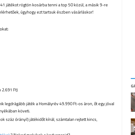
 41 játékot rögtön kosárba tenni a top 50 közül, a másik 9-re
elérhetőek, úgyhogy ezt tartsuk észben vásárláskor!
okat:
G
n 2.691 Ft)
ik legdrágább játék a Homályrév 49.990 Ft-os áron, őt egy jóval
rnyékában követi.
száz órányi!) játékidőt kínál, számtalan rejtett kincs,
átékok
? Neked melyikek a kedvenceid?