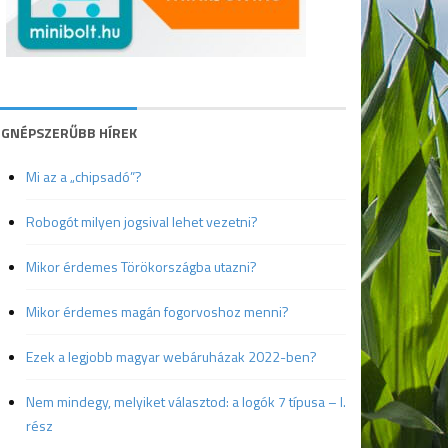
EGNÉPSZERŰBB HÍREK
Mi az a „chipsadó”?
Robogót milyen jogsival lehet vezetni?
Mikor érdemes Törökországba utazni?
Mikor érdemes magán fogorvoshoz menni?
Ezek a legjobb magyar webáruházak 2022-ben?
Nem mindegy, melyiket választod: a logók 7 típusa – I.
rész