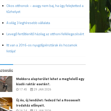
Okos otthonok – avagy nem baj, ha úgy felejtetted a
tűzhelyet
A világ 3 leghíresebb vállalata
Levegő fertőtlenítő házilag az otthoni fellélegezésért
Itt van a 2016-os nyugdíjpénztárak és hozamok
listája!
AZDASÁG
Mekkora alapterület lehet a megfelelő egy
kiadó raktár esetén?.
17:45
29 JAN 2026
Új év, új lendület: fedezd fel a Roosevelt
Irodaház előnyeit.
16:24
13 JAN 2026