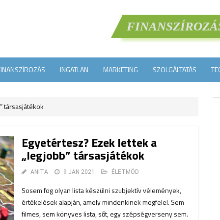
FINANSZÍROZÁ
FINANSZÍROZÁS
INGATLAN
MARKETING
SZOLGÁLTATÁS
TE
” társasjátékok
Egyetértesz? Ezek lettek a
„legjobb” társasjátékok
ANITA
9 JAN 2021
ÉLETMÓD
Sosem fog olyan lista készülni szubjektív vélemények,
értékelések alapján, amely mindenkinek megfelel. Sem
filmes, sem könyves lista, sőt, egy szépségverseny sem.