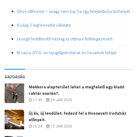
Okos otthonok – avagy nem baj, ha úgy felejtetted a tűzhelyet
A világ 3 leghíresebb vállalata
Levegő fertőtlenítő házilag az otthoni fellélegezésért
Itt van a 2016-os nyugdíjpénztárak és hozamok listája!
GAZDASÁG
Mekkora alapterület lehet a megfelelő egy kiadó
raktár esetén?.
17:45
29 JAN 2026
Új év, új lendület: fedezd fel a Roosevelt Irodaház
előnyeit.
16:24
13 JAN 2026