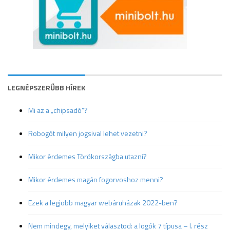
LEGNÉPSZERŰBB HÍREK
Mi az a „chipsadó”?
Robogót milyen jogsival lehet vezetni?
Mikor érdemes Törökországba utazni?
Mikor érdemes magán fogorvoshoz menni?
Ezek a legjobb magyar webáruházak 2022-ben?
Nem mindegy, melyiket választod: a logók 7 típusa – I. rész