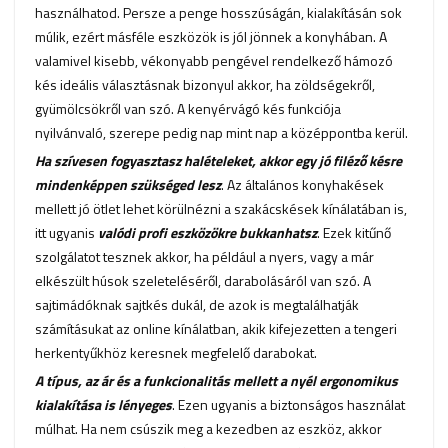
használhatod. Persze a penge hosszúságán, kialakításán sok
múlik, ezért másféle eszközök is jól jönnek a konyhában. A
valamivel kisebb, vékonyabb pengével rendelkező hámozó
kés ideális választásnak bizonyul akkor, ha zöldségekről,
gyümölcsökről van szó. A kenyérvágó kés funkciója
nyilvánvaló, szerepe pedig nap mint nap a középpontba kerül.
Ha szívesen fogyasztasz halételeket, akkor egy jó filéző késre
mindenképpen szükséged lesz
. Az általános konyhakések
mellett jó ötlet lehet körülnézni a szakácskések kínálatában is,
itt ugyanis
valódi profi eszközökre bukkanhatsz
. Ezek kitűnő
szolgálatot tesznek akkor, ha például a nyers, vagy a már
elkészült húsok szeleteléséről, darabolásáról van szó. A
sajtimádóknak sajtkés dukál, de azok is megtalálhatják
számításukat az online kínálatban, akik kifejezetten a tengeri
herkentyűkhöz keresnek megfelelő darabokat.
A típus, az ár és a funkcionalitás mellett a nyél ergonomikus
kialakítása is lényeges
. Ezen ugyanis a biztonságos használat
múlhat. Ha nem csúszik meg a kezedben az eszköz, akkor