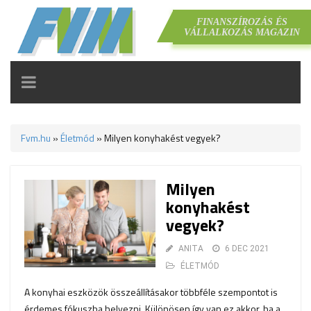
FINANSZÍROZÁS ÉS
VÁLLALKOZÁS MAGAZIN
TOGGLE
NAVIGATION
Fvm.hu
»
Életmód
»
Milyen konyhakést vegyek?
Milyen
konyhakést
vegyek?
ANITA
6 DEC 2021
ÉLETMÓD
A konyhai eszközök összeállításakor többféle szempontot is
érdemes fókuszba helyezni. Különösen így van ez akkor, ha a