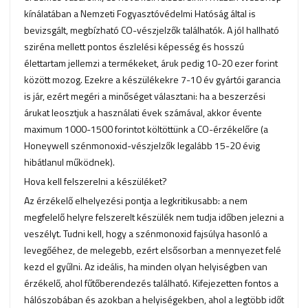
kínálatában a Nemzeti Fogyasztóvédelmi Hatóság által is
bevizsgált, megbízható CO-vészjelzők találhatók. A jól hallható
sziréna mellett pontos észlelési képesség és hosszú
élettartam jellemzi a termékeket, áruk pedig 10-20 ezer forint
között mozog. Ezekre a készülékekre 7-10 év gyártói garancia
is jár, ezért megéri a minőséget választani: ha a beszerzési
árukat leosztjuk a használati évek számával, akkor évente
maximum 1000-1500 forintot költöttünk a CO-érzékelőre (a
Honeywell szénmonoxid-vészjelzők legalább 15-20 évig
hibátlanul működnek).
Hova kell felszerelni a készüléket?
Az érzékelő elhelyezési pontja a legkritikusabb: a nem
megfelelő helyre felszerelt készülék nem tudja időben jelezni a
veszélyt. Tudni kell, hogy a szénmonoxid fajsúlya hasonló a
levegőéhez, de melegebb, ezért elsősorban a mennyezet felé
kezd el gyűlni. Az ideális, ha minden olyan helyiségben van
érzékelő, ahol fűtőberendezés található. Kifejezetten fontos a
hálószobában és azokban a helyiségekben, ahol a legtöbb időt