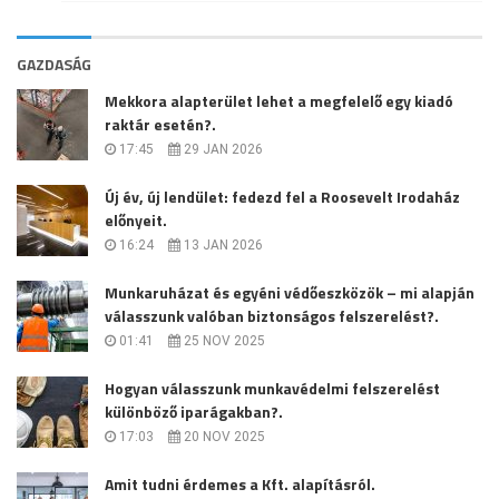
GAZDASÁG
Mekkora alapterület lehet a megfelelő egy kiadó
raktár esetén?.
17:45
29 JAN 2026
Új év, új lendület: fedezd fel a Roosevelt Irodaház
előnyeit.
16:24
13 JAN 2026
Munkaruházat és egyéni védőeszközök – mi alapján
válasszunk valóban biztonságos felszerelést?.
01:41
25 NOV 2025
Hogyan válasszunk munkavédelmi felszerelést
különböző iparágakban?.
17:03
20 NOV 2025
Amit tudni érdemes a Kft. alapításról.