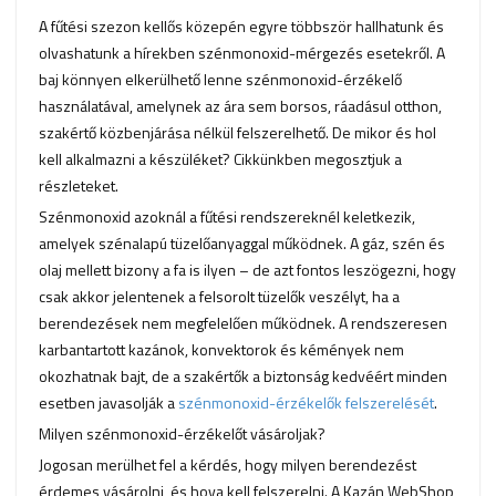
A fűtési szezon kellős közepén egyre többször hallhatunk és
olvashatunk a hírekben szénmonoxid-mérgezés esetekről. A
baj könnyen elkerülhető lenne szénmonoxid-érzékelő
használatával, amelynek az ára sem borsos, ráadásul otthon,
szakértő közbenjárása nélkül felszerelhető. De mikor és hol
kell alkalmazni a készüléket? Cikkünkben megosztjuk a
részleteket.
Szénmonoxid azoknál a fűtési rendszereknél keletkezik,
amelyek szénalapú tüzelőanyaggal működnek. A gáz, szén és
olaj mellett bizony a fa is ilyen – de azt fontos leszögezni, hogy
csak akkor jelentenek a felsorolt tüzelők veszélyt, ha a
berendezések nem megfelelően működnek. A rendszeresen
karbantartott kazánok, konvektorok és kémények nem
okozhatnak bajt, de a szakértők a biztonság kedvéért minden
esetben javasolják a
szénmonoxid-érzékelők felszerelését
.
Milyen szénmonoxid-érzékelőt vásároljak?
Jogosan merülhet fel a kérdés, hogy milyen berendezést
érdemes vásárolni, és hova kell felszerelni. A Kazán WebShop