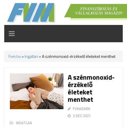
FINANSZÍROZÁS ÉS
VÁLLALKOZÁS MAGAZIN
TOGGLE
NAVIGATION
Fvm.hu
»
Ingatlan
»
A szénmonoxid-érzékelő életeket menthet
A szénmonoxid-
érzékelő
életeket
menthet
FVMADMIN
3 DEC 2021
INGATLAN