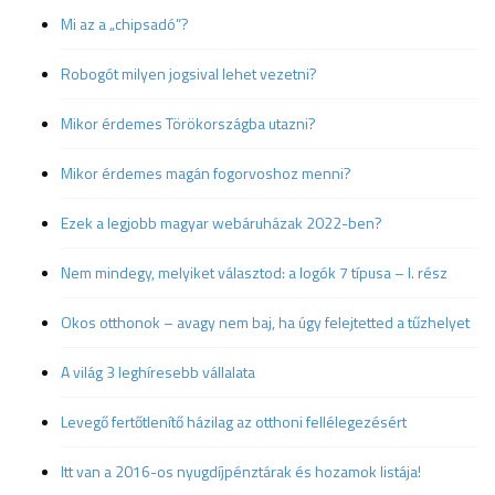
Mi az a „chipsadó”?
Robogót milyen jogsival lehet vezetni?
Mikor érdemes Törökországba utazni?
Mikor érdemes magán fogorvoshoz menni?
Ezek a legjobb magyar webáruházak 2022-ben?
Nem mindegy, melyiket választod: a logók 7 típusa – I. rész
Okos otthonok – avagy nem baj, ha úgy felejtetted a tűzhelyet
A világ 3 leghíresebb vállalata
Levegő fertőtlenítő házilag az otthoni fellélegezésért
Itt van a 2016-os nyugdíjpénztárak és hozamok listája!