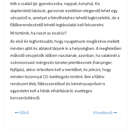
tölti a család (pl. gyerekszoba, nappali, konyha). Kis
alapterületű lakások, garzonok esetében elegendő lehet egy
vészjelző is, amelyet a fekvőhelyhez lehető legközelebb, de a
fűtőberendezéstől lehető legtávolabb kell felszerelni.
Mi történik, ha riaszt az eszköz?
Az első és legfontosabb, hogy nyugalmunk megőrzése mellett
minden ajtót és ablakot tárjunk ki a helyiségben. A megfelelően
működő vészjelzők időben riasztanak, azonban, ha valakinél a
szénmonoxid-mérgezés tünetei jelentkeznek (hányinger,
fejfájás), akkor értesíteni kell a mentőket, és jelezni, hogy
minden bizonnyal CO-belélegzés történt. Ami a fűtési
rendszert illeti, fűtésszerelővel és kéményseprővel is
egyeztetni kell a hibák elhárításáról, esetleges
korszerűsítésről.
Előző
Következő