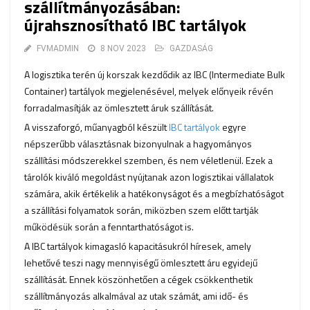
szállítmányozásában:
újrahsznosítható IBC tartályok
FVMADMIN
8 NOV 2023
GAZDASÁG
A logisztika terén új korszak kezdődik az IBC (Intermediate Bulk
Container) tartályok megjelenésével, melyek előnyeik révén
forradalmasítják az ömlesztett áruk szállítását.
A visszaforgó, műanyagból készült
IBC tartályok
egyre
népszerűbb választásnak bizonyulnak a hagyományos
szállítási módszerekkel szemben, és nem véletlenül. Ezek a
tárolók kiváló megoldást nyújtanak azon logisztikai vállalatok
számára, akik értékelik a hatékonyságot és a megbízhatóságot
a szállítási folyamatok során, miközben szem előtt tartják
működésük során a fenntarthatóságot is.
A IBC tartályok kimagasló kapacitásukról híresek, amely
lehetővé teszi nagy mennyiségű ömlesztett áru egyidejű
szállítását. Ennek köszönhetően a cégek csökkenthetik
szállítmányozás alkalmával az utak számát, ami idő- és