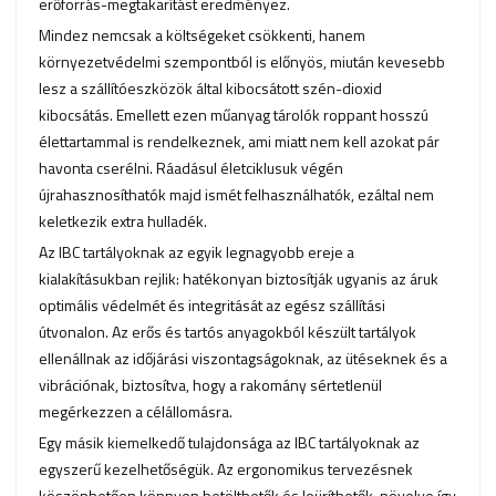
erőforrás-megtakarítást eredményez.
Mindez nemcsak a költségeket csökkenti, hanem
környezetvédelmi szempontból is előnyös, miután kevesebb
lesz a szállítóeszközök által kibocsátott szén-dioxid
kibocsátás. Emellett ezen műanyag tárolók roppant hosszú
élettartammal is rendelkeznek, ami miatt nem kell azokat pár
havonta cserélni. Ráadásul életciklusuk végén
újrahasznosíthatók majd ismét felhasználhatók, ezáltal nem
keletkezik extra hulladék.
Az IBC tartályoknak az egyik legnagyobb ereje a
kialakításukban rejlik: hatékonyan biztosítják ugyanis az áruk
optimális védelmét és integritását az egész szállítási
útvonalon. Az erős és tartós anyagokból készült tartályok
ellenállnak az időjárási viszontagságoknak, az ütéseknek és a
vibrációnak, biztosítva, hogy a rakomány sértetlenül
megérkezzen a célállomásra.
Egy másik kiemelkedő tulajdonsága az IBC tartályoknak az
egyszerű kezelhetőségük. Az ergonomikus tervezésnek
köszönhetően könnyen betölthetők és leüríthetők, növelve így