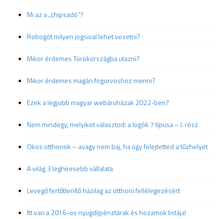
Mi az a „chipsadó”?
Robogót milyen jogsival lehet vezetni?
Mikor érdemes Törökországba utazni?
Mikor érdemes magán fogorvoshoz menni?
Ezek a legjobb magyar webáruházak 2022-ben?
Nem mindegy, melyiket választod: a logók 7 típusa – I. rész
Okos otthonok – avagy nem baj, ha úgy felejtetted a tűzhelyet
A világ 3 leghíresebb vállalata
Levegő fertőtlenítő házilag az otthoni fellélegezésért
Itt van a 2016-os nyugdíjpénztárak és hozamok listája!