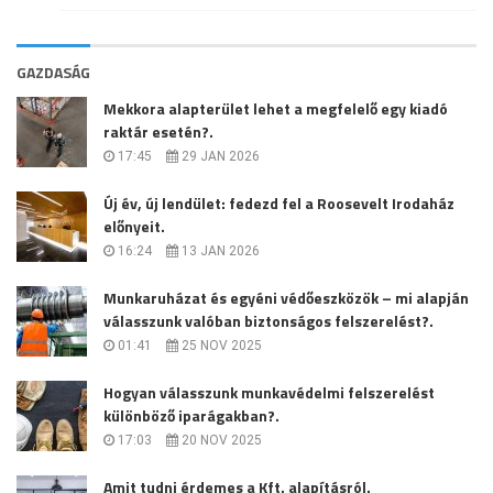
GAZDASÁG
Mekkora alapterület lehet a megfelelő egy kiadó
raktár esetén?.
17:45
29 JAN 2026
Új év, új lendület: fedezd fel a Roosevelt Irodaház
előnyeit.
16:24
13 JAN 2026
Munkaruházat és egyéni védőeszközök – mi alapján
válasszunk valóban biztonságos felszerelést?.
01:41
25 NOV 2025
Hogyan válasszunk munkavédelmi felszerelést
különböző iparágakban?.
17:03
20 NOV 2025
Amit tudni érdemes a Kft. alapításról.