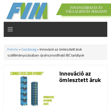
FINANSZÍROZÁS ÉS
VÁLLALKOZÁS MAGAZIN
TOGGLE
NAVIGATION
Fvm.hu
»
Gazdaság
»
Innováció az ömlesztett áruk
szállítmányozásában: újrahsznosítható IBC tartályok
Innováció az
ömlesztett áruk