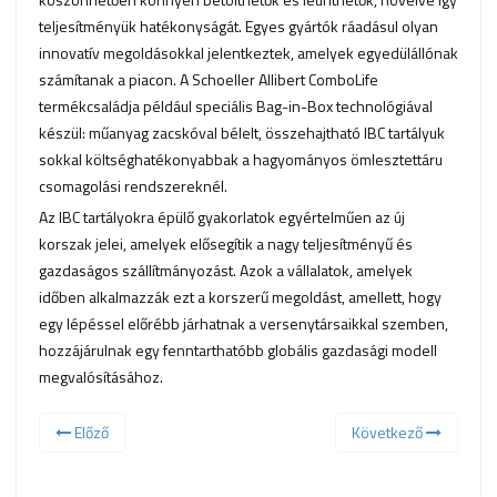
teljesítményük hatékonyságát. Egyes gyártók ráadásul olyan
innovatív megoldásokkal jelentkeztek, amelyek egyedülállónak
számítanak a piacon. A Schoeller Allibert ComboLife
termékcsaládja például speciális Bag-in-Box technológiával
készül: műanyag zacskóval bélelt, összehajtható IBC tartályuk
sokkal költséghatékonyabbak a hagyományos ömlesztettáru
csomagolási rendszereknél.
Az IBC tartályokra épülő gyakorlatok egyértelműen az új
korszak jelei, amelyek elősegítik a nagy teljesítményű és
gazdaságos szállítmányozást. Azok a vállalatok, amelyek
időben alkalmazzák ezt a korszerű megoldást, amellett, hogy
egy lépéssel előrébb járhatnak a versenytársaikkal szemben,
hozzájárulnak egy fenntarthatóbb globális gazdasági modell
megvalósításához.
Előző
Következő