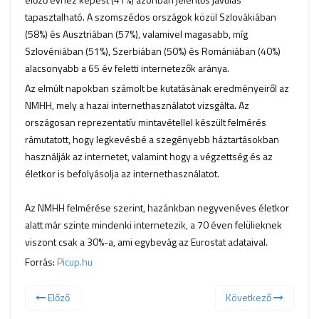
tapasztalható. A szomszédos országok közül Szlovákiában
(58%) és Ausztriában (57%), valamivel magasabb, míg
Szlovéniában (51%), Szerbiában (50%) és Romániában (40%)
alacsonyabb a 65 év feletti internetezők aránya.
Az elmúlt napokban számolt be kutatásának eredményeiről az
NMHH, mely a hazai internethasználatot vizsgálta. Az
országosan reprezentatív mintavétellel készült felmérés
rámutatott, hogy legkevésbé a szegényebb háztartásokban
használják az internetet, valamint hogy a végzettség és az
életkor is befolyásolja az internethasználatot.
Az NMHH felmérése szerint, hazánkban negyvenéves életkor
alatt már szinte mindenki internetezik, a 70 éven felülieknek
viszont csak a 30%-a, ami egybevág az Eurostat adataival.
Forrás:
Picup.hu
Előző
Következő