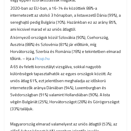
2020-ban az EU-ban, a 16-74 év közöttiek 88%-a
internetezett az utolsó 3 hónapban, a listavezető Dánia (99%), a
sereghajtó pedig Bulgária (70%). Hazánkban ez az arány 85%,
ami kicsivel marad el az uniós átlagtól.
A környező országok közül Szlovákia (90%), Csehország,
Ausztria (88%) és Szlovénia (87%) jár előttünk, míg
Horvátország, Szerbia és Románia (78%) e tekintetben elmarad
tőlünk. – írja a
Picup.hu
A 65 év feletti korosztályt vizsgálva, sokkal nagyobb
különbségek tapasztalhatók az egyes országok között. Az
uniós átlag 61%, ezt jelentősen meghaladja az időskorú
internetezők aránya Dániában (94%), Luxemburgban és
Svédországban (91%) valamint Hollandiában (90%). A lista
végén Bulgáriát (25%), Horvátországot (28%) és Görögországot
(33%) találjuk.
Magyarország elmarad valamelyest az uniós átlagtól (53%), az
előző évhez képest (41%) azonban jelentős javulás