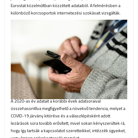
Eurostat közelmúltban közzétett adataiból. A felmérésben a
különböző korcsoportok internetezési szokásait vizsgálták.
A 2020-as év adatait a korábbi évek adatsoraival
összehasonlítva megfigyelhető a növekvő tendencia, melyet a
COVID-19 járvány kitörése és a válaszlépésként adott
lezárások sora tovább erősített, mivel sokan kényszerültek rá,
hogy így tartsák a kapcsolatot szeretteikkel, intézzék ügyeiket,
vagy éppen szórakoztassák magukat.