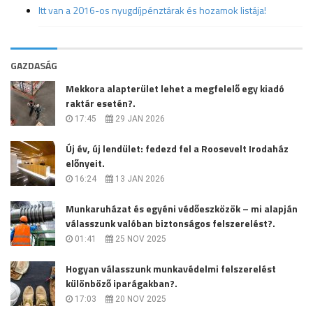
Itt van a 2016-os nyugdíjpénztárak és hozamok listája!
GAZDASÁG
Mekkora alapterület lehet a megfelelő egy kiadó
raktár esetén?.
17:45
29 JAN 2026
Új év, új lendület: fedezd fel a Roosevelt Irodaház
előnyeit.
16:24
13 JAN 2026
Munkaruházat és egyéni védőeszközök – mi alapján
válasszunk valóban biztonságos felszerelést?.
01:41
25 NOV 2025
Hogyan válasszunk munkavédelmi felszerelést
különböző iparágakban?.
17:03
20 NOV 2025