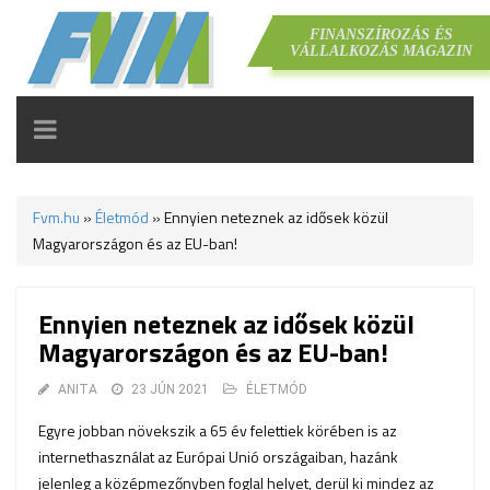
FINANSZÍROZÁS ÉS
VÁLLALKOZÁS MAGAZIN
TOGGLE
NAVIGATION
Fvm.hu
»
Életmód
»
Ennyien neteznek az idősek közül
Magyarországon és az EU-ban!
Ennyien neteznek az idősek közül
Magyarországon és az EU-ban!
ANITA
23 JÚN 2021
ÉLETMÓD
Egyre jobban növekszik a 65 év felettiek körében is az
internethasználat az Európai Unió országaiban, hazánk
jelenleg a középmezőnyben foglal helyet, derül ki mindez az