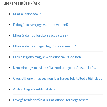
LEGNÉPSZERŰBB HÍREK
Mi az a „chipsadó”?
Robogót milyen jogsival lehet vezetni?
Mikor érdemes Törökországba utazni?
Mikor érdemes magán fogorvoshoz menni?
Ezek a legjobb magyar webáruházak 2022-ben?
Nem mindegy, melyiket választod: a logók 7 típusa – I. rész
Okos otthonok – avagy nem baj, ha úgy felejtetted a tűzhelyet
A világ 3 leghíresebb vállalata
Levegő fertőtlenítő házilag az otthoni fellélegezésért