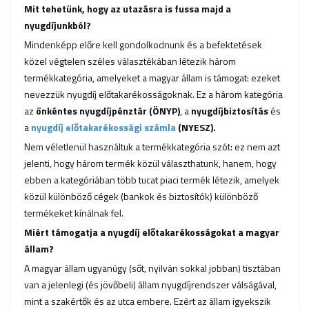
Mit tehetünk, hogy az utazásra is fussa majd a
nyugdíjunkból?
Mindenképp előre kell gondolkodnunk és a befektetések
közel végtelen széles választékában létezik három
termékkategória, amelyeket a magyar állam is támogat: ezeket
nevezzük nyugdíj előtakarékosságoknak. Ez a három kategória
az
önkéntes nyugdíjpénztár (ÖNYP)
, a
nyugdíjbiztosítás
és
a
nyugdíj előtakarékossági számla
(NYESZ).
Nem véletlenül használtuk a termékkategória szót: ez nem azt
jelenti, hogy három termék közül választhatunk, hanem, hogy
ebben a kategóriában több tucat piaci termék létezik, amelyek
közül különböző cégek (bankok és biztosítók) különböző
termékeket kínálnak fel.
Miért támogatja a nyugdíj előtakarékosságokat a magyar
állam?
A magyar állam ugyanúgy (sőt, nyilván sokkal jobban) tisztában
van a jelenlegi (és jövőbeli) állam nyugdíjrendszer válságával,
mint a szakértők és az utca embere. Ezért az állam igyekszik