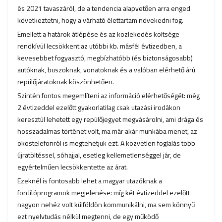
és 2021 tavaszáról, de a tendencia alapvetően arra enged
következtetni, hogy a várható élettartam növekedni fog.
Emellett a határok átlépése és az közlekedés költsége
rendkívül lecsökkent az utóbbi kb. másfél évtizedben, a
kevesebbet fogyasztó, megbízhatóbb (és biztonságosabb)
autóknak, buszoknak, vonatoknak és a valóban elérhető árú
repülőjáratoknak köszönhetően.
Szintén fontos megemlíteni az információ elérhetőségét: még
2 évtizeddel ezelőtt gyakorlatilag csak utazási irodákon
keresztül lehetett egy repülőjegyet megvásárolni, ami drága és
hosszadalmas történet volt, ma már akár munkába menet, az
okostelefonról is megtehetjük ezt. A közvetlen foglalás több
újratöltéssel, sóhajjal, esetleg kellemetlenséggel jár, de
egyértelműen lecsökkentette az árat.
Ezeknél is fontosabb lehet a magyar utazóknak a
fordítóprogramok megjelenése: míg két évtizeddel ezelőtt
nagyon nehéz volt külföldön kommunikálni, ma sem könnyű
ezt nyelvtudás nélkül megtenni, de egy működő