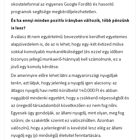
okostelefonnal az ingyenes Google Fordító és hasonló
programok segítsége megkérdőjelezhetetlen.
És ha ennyi minden pozitív irányban változik, több pénzünk
is lesz?
A válasz itt nem egyértelmű: bevezetésre kerülhet egyetemes
alapjövedelem is, de az is lehet, hogy egy-két évtized múlva
sokkal komolyabb munkanélküliséggel (és ezzel egy időben
bizonyos jellegű munkaerő‑hiánnyal) kell számolnunk, ez a
jövő egy komoly kérdése.
De amennyire előre lehet látni a magyarországi nyugdíjak
terén, azt látjuk, hogy jelenleg a nyugdíj igen alacsony: az
átlagos nyugdíj havi nettó körülbelül 140.000 Ft és abban
nagyjából mindenki egyetért, hogy a csökkenő népességből és
az öregedő társadalomból következően ez nem fog nőni.
Egyesek úgy gondolják, az állami nyugdíj, mint olyan, meg fog
szűnni, de szakértők szerint ez valószínűtlen. Azonban
valószínű, hogy a jelenleginél is kevésbé lesz elég az állami
nyugdíj egy (jó minőségű) életvitel fenntartására.