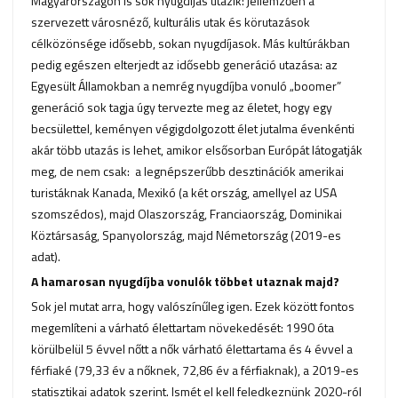
Magyarországon is sok nyugdíjas utazik: jellemzően a
szervezett városnéző, kulturális utak és körutazások
célközönsége idősebb, sokan nyugdíjasok. Más kultúrákban
pedig egészen elterjedt az idősebb generáció utazása: az
Egyesült Államokban a nemrég nyugdíjba vonuló „boomer”
generáció sok tagja úgy tervezte meg az életet, hogy egy
becsülettel, keményen végigdolgozott élet jutalma évenkénti
akár több utazás is lehet, amikor elsősorban Európát látogatják
meg, de nem csak: a legnépszerűbb desztinációk amerikai
turistáknak Kanada, Mexikó (a két ország, amellyel az USA
szomszédos), majd Olaszország, Franciaország, Dominikai
Köztársaság, Spanyolország, majd Németország (2019-es
adat).
A hamarosan nyugdíjba vonulók többet utaznak majd?
Sok jel mutat arra, hogy valószínűleg igen. Ezek között fontos
megemlíteni a várható élettartam növekedését: 1990 óta
körülbelül 5 évvel nőtt a nők várható élettartama és 4 évvel a
férfiaké (79,33 év a nőknek, 72,86 év a férfiaknak), a 2019-es
statisztikai adatok szerint. Ismét el kell feledkeznünk 2020-ról