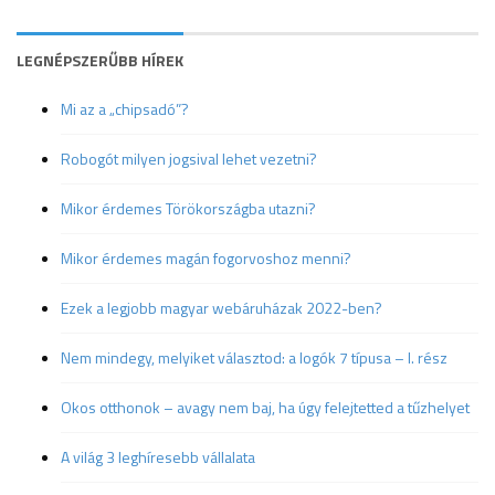
LEGNÉPSZERŰBB HÍREK
Mi az a „chipsadó”?
Robogót milyen jogsival lehet vezetni?
Mikor érdemes Törökországba utazni?
Mikor érdemes magán fogorvoshoz menni?
Ezek a legjobb magyar webáruházak 2022-ben?
Nem mindegy, melyiket választod: a logók 7 típusa – I. rész
Okos otthonok – avagy nem baj, ha úgy felejtetted a tűzhelyet
A világ 3 leghíresebb vállalata