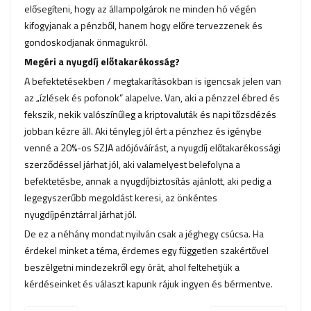
elősegíteni, hogy az állampolgárok ne minden hó végén
kifogyjanak a pénzből, hanem hogy előre tervezzenek és
gondoskodjanak önmagukról.
Megéri a nyugdíj előtakarékosság?
A befektetésekben / megtakarításokban is igencsak jelen van
az „ízlések és pofonok” alapelve. Van, aki a pénzzel ébred és
fekszik, nekik valószínűleg a kriptovaluták és napi tőzsdézés
jobban kézre áll. Aki tényleg jól ért a pénzhez és igénybe
venné a 20%-os SZJA adójóváírást, a nyugdíj előtakarékossági
szerződéssel járhat jól, aki valamelyest belefolyna a
befektetésbe, annak a nyugdíjbiztosítás ajánlott, aki pedig a
legegyszerűbb megoldást keresi, az önkéntes
nyugdíjpénztárral járhat jól.
De ez a néhány mondat nyilván csak a jéghegy csúcsa. Ha
érdekel minket a téma, érdemes egy független szakértővel
beszélgetni mindezekről egy órát, ahol feltehetjük a
kérdéseinket és választ kapunk rájuk ingyen és bérmentve.