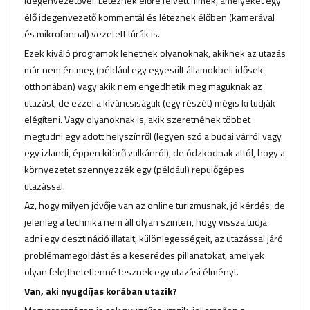
idegenvezetővel. Léteznek előre felvett filmek, amelyeket egy
élő idegenvezető kommentál és léteznek élőben (kamerával
és mikrofonnal) vezetett túrák is.
Ezek kiváló programok lehetnek olyanoknak, akiknek az utazás
már nem éri meg (például egy egyesült államokbeli idősek
otthonában) vagy akik nem engedhetik meg maguknak az
utazást, de ezzel a kíváncsiságuk (egy részét) mégis ki tudják
elégíteni. Vagy olyanoknak is, akik szeretnének többet
megtudni egy adott helyszínről (legyen szó a budai várról vagy
egy izlandi, éppen kitörő vulkánról), de ódzkodnak attól, hogy a
környezetet szennyezzék egy (például) repülőgépes
utazással.
Az, hogy milyen jövője van az online turizmusnak, jó kérdés, de
jelenleg a technika nem áll olyan szinten, hogy vissza tudja
adni egy desztináció illatait, különlegességeit, az utazással járó
problémamegoldást és a keserédes pillanatokat, amelyek
olyan felejthetetlenné tesznek egy utazási élményt.
Van, aki nyugdíjas korában utazik?