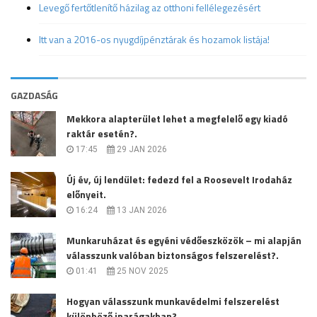
Levegő fertőtlenítő házilag az otthoni fellélegezésért
Itt van a 2016-os nyugdíjpénztárak és hozamok listája!
GAZDASÁG
Mekkora alapterület lehet a megfelelő egy kiadó
raktár esetén?.
17:45
29 JAN 2026
Új év, új lendület: fedezd fel a Roosevelt Irodaház
előnyeit.
16:24
13 JAN 2026
Munkaruházat és egyéni védőeszközök – mi alapján
válasszunk valóban biztonságos felszerelést?.
01:41
25 NOV 2025
Hogyan válasszunk munkavédelmi felszerelést
különböző iparágakban?.