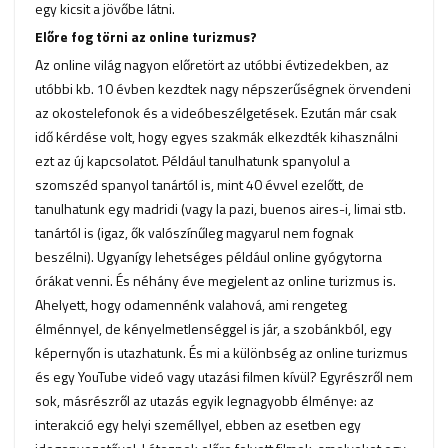
egy kicsit a jövőbe látni.
Előre fog törni az online turizmus?
Az online világ nagyon előretört az utóbbi évtizedekben, az
utóbbi kb. 10 évben kezdtek nagy népszerűségnek örvendeni
az okostelefonok és a videóbeszélgetések. Ezután már csak
idő kérdése volt, hogy egyes szakmák elkezdték kihasználni
ezt az új kapcsolatot. Például tanulhatunk spanyolul a
szomszéd spanyol tanártól is, mint 40 évvel ezelőtt, de
tanulhatunk egy madridi (vagy la pazi, buenos aires-i, limai stb.
tanártól is (igaz, ők valószínűleg magyarul nem fognak
beszélni). Ugyanígy lehetséges például online gyógytorna
órákat venni. És néhány éve megjelent az online turizmus is.
Ahelyett, hogy odamennénk valahová, ami rengeteg
élménnyel, de kényelmetlenséggel is jár, a szobánkból, egy
képernyőn is utazhatunk. És mi a különbség az online turizmus
és egy YouTube videó vagy utazási filmen kívül? Egyrészről nem
sok, másrészről az utazás egyik legnagyobb élménye: az
interakció egy helyi személlyel, ebben az esetben egy