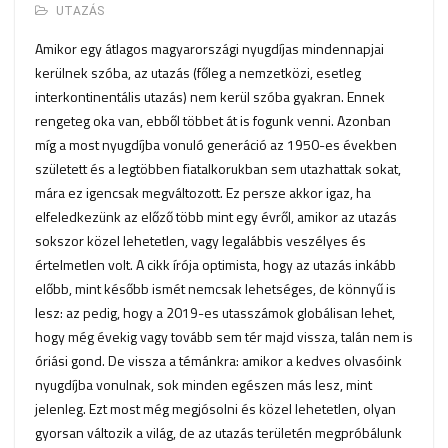
UTAZÁS
Amikor egy átlagos magyarországi nyugdíjas mindennapjai
kerülnek szóba, az utazás (főleg a nemzetközi, esetleg
interkontinentális utazás) nem kerül szóba gyakran. Ennek
rengeteg oka van, ebből többet át is fogunk venni. Azonban
míg a most nyugdíjba vonuló generáció az 1950-es években
született és a legtöbben fiatalkorukban sem utazhattak sokat,
mára ez igencsak megváltozott. Ez persze akkor igaz, ha
elfeledkezünk az előző több mint egy évről, amikor az utazás
sokszor közel lehetetlen, vagy legalábbis veszélyes és
értelmetlen volt. A cikk írója optimista, hogy az utazás inkább
előbb, mint később ismét nemcsak lehetséges, de könnyű is
lesz: az pedig, hogy a 2019-es utasszámok globálisan lehet,
hogy még évekig vagy tovább sem tér majd vissza, talán nem is
óriási gond. De vissza a témánkra: amikor a kedves olvasóink
nyugdíjba vonulnak, sok minden egészen más lesz, mint
jelenleg. Ezt most még megjósolni és közel lehetetlen, olyan
gyorsan változik a világ, de az utazás területén megpróbálunk