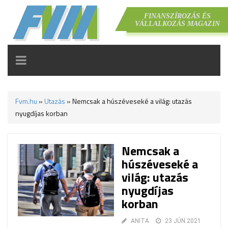
FINANSZÍROZÁS ÉS
VÁLLALKOZÁS MAGAZIN
TOGGLE
NAVIGATION
Fvm.hu
»
Utazás
»
Nemcsak a húszéveseké a világ: utazás
nyugdíjas korban
Nemcsak a
húszéveseké a
világ: utazás
nyugdíjas
korban
ANITA
23 JÚN 2021