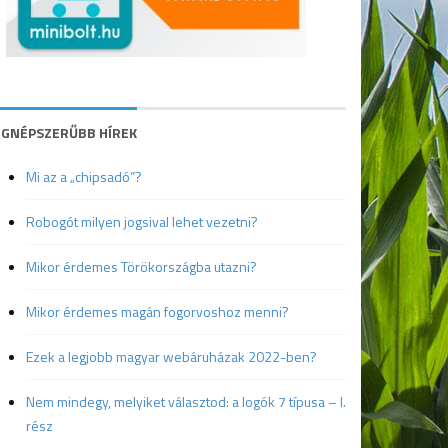
EGNÉPSZERŰBB HÍREK
Mi az a „chipsadó”?
Robogót milyen jogsival lehet vezetni?
Mikor érdemes Törökországba utazni?
Mikor érdemes magán fogorvoshoz menni?
Ezek a legjobb magyar webáruházak 2022-ben?
Nem mindegy, melyiket választod: a logók 7 típusa – I.
rész