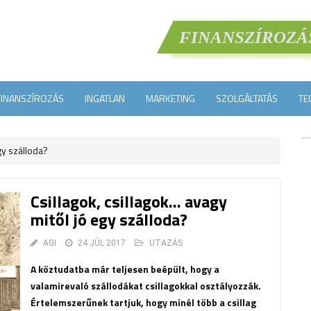
FINANSZÍROZÁ
FINANSZÍROZÁS
INGATLAN
MARKETING
SZOLGÁLTATÁS
TE
gy szálloda?
Csillagok, csillagok… avagy
mitől jó egy szálloda?
AGI
24 JÚL 2017
UTAZÁS
A köztudatba már teljesen beépült, hogy a
valamirevaló szállodákat csillagokkal osztályozzák.
Értelemszerűnek tartjuk, hogy minél több a csillag