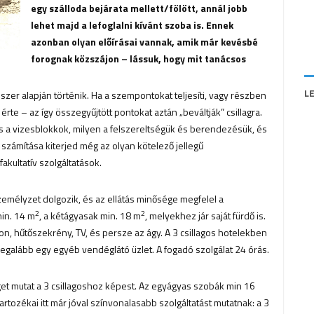
egy szálloda bejárata mellett/fölött, annál jobb
lehet majd a lefoglalni kívánt szoba is. Ennek
azonban olyan előírásai vannak, amik már kevésbé
forognak közszájon – lássuk, hogy mit tanácsos
L
er alapján történik. Ha a szempontokat teljesíti, vagy részben
érte – az így összegyűjtött pontokat aztán „beváltják” csillagra.
s a vizesblokkok, milyen a felszereltségük és berendezésük, és
 számítása kiterjed még az olyan kötelező jellegű
fakultatív szolgáltatások.
mélyzet dolgozik, és az ellátás minősége megfelel a
2
2
in. 14 m
, a kétágyasak min. 18 m
, melyekhez jár saját fürdő is.
fon, hűtőszekrény, TV, és persze az ágy. A 3 csillagos hotelekben
legalább egy egyéb vendéglátó üzlet. A fogadó szolgálat 24 órás.
get mutat a 3 csillagoshoz képest. Az egyágyas szobák min 16
artozékai itt már jóval színvonalasabb szolgáltatást mutatnak: a 3