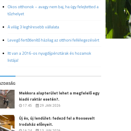
Okos otthonok – avagy nem baj, ha úgy felejtetted a
tűzhelyet
A világ 3 leghíresebb vállalata
Levegő fertőtlenítő házilag az otthoni fellélegezésért
Itt van a 2016-os nyugdíjpénztárak és hozamok
listája!
AZDASÁG
Mekkora alapterület lehet a megfelelő egy
kiadó raktár esetén?.
17:45
29 JAN 2026
Új év, új lendület: fedezd fel a Roosevelt
Irodaház előnyeit.
16:24
13 JAN 2026