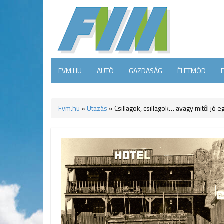
FVM.HU
AUTÓ
GAZDASÁG
ÉLETMÓD
Fvm.hu
»
Utazás
»
Csillagok, csillagok… avagy mitől jó e