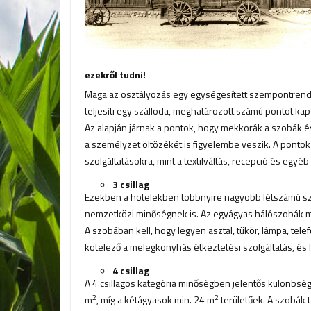
ezekről tudni!
Maga az osztályozás egy egységesített szempontrendsz
teljesíti egy szálloda, meghatározott számú pontot kap 
Az alapján járnak a pontok, hogy mekkorák a szobák é
a személyzet öltözékét is figyelembe veszik. A pontok
szolgáltatásokra, mint a textilváltás, recepció és egyéb 
3 csillag
Ezekben a hotelekben többnyire nagyobb létszámú sze
nemzetközi minőségnek is. Az egyágyas hálószobák m
A szobában kell, hogy legyen asztal, tükör, lámpa, tele
kötelező a melegkonyhás étkeztetési szolgáltatás, és 
4 csillag
A 4 csillagos kategória minőségben jelentős különbsé
2
2
m
, míg a kétágyasok min. 24 m
területűek. A szobák t