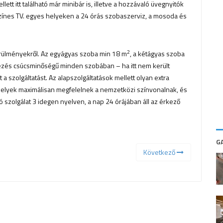
lett itt található már minibár is, illetve a hozzávaló üvegnyitók
színes TV. egyes helyeken a 24 órás szobaszerviz, a mosoda és
2
örülményekről. Az egyágyas szoba min 18 m
, a kétágyas szoba
dezés csúcsminőségű minden szobában – ha itt nem került
a szolgáltatást. Az alapszolgáltatások mellett olyan extra
melyek maximálisan megfelelnek a nemzetközi színvonalnak, és
zolgálat 3 idegen nyelven, a nap 24 órájában áll az érkező
G
Következő