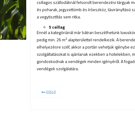
csillagos szállodáknál felsorolt berendezési tárgyak mel
és poharak, jegyzettömb és íróeszköz, távirányítású 
a vegytisztítás sem ritka.
5 csillag
Ennél a kategóriánál már bátran beszélhetünk luxusk
2
pedig min. 26 m
alapterülettel rendelkezik. A beren
elhelyezésre széf, akkor a portán vehetjük igénybe ezt 
szolgáltatásokat is ajánlanak ezekben a hotelekben, 
gondoskodnak a vendégek minden igényéről. A fogadó s
vendégek szolgálatára.
Előző