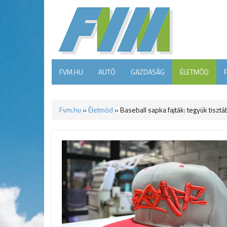
FVM.HU
AUTÓ
GAZDASÁG
ÉLETMÓD
Fvm.hu
»
Életmód
»
Baseball sapka fajták: tegyük tiszt