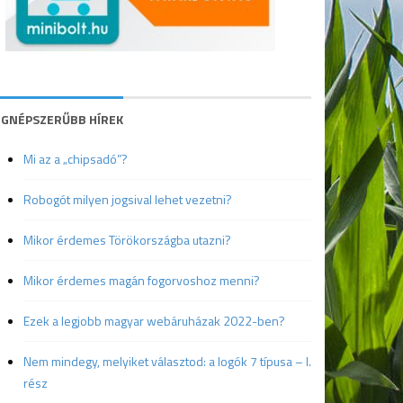
EGNÉPSZERŰBB HÍREK
Mi az a „chipsadó”?
Robogót milyen jogsival lehet vezetni?
Mikor érdemes Törökországba utazni?
Mikor érdemes magán fogorvoshoz menni?
Ezek a legjobb magyar webáruházak 2022-ben?
Nem mindegy, melyiket választod: a logók 7 típusa – I.
rész