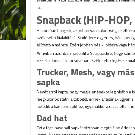
rá.
Snapback (HIP-HOP,
Hasonlóan hangzik, azonban van különbség a kettő köz
szélesebb kialakítású. Simlédere egyenes, hátul pedig 
állítható a mérete. Ezért jobban néz ki oldalra vagy hátr
Annyiban azonban hasonlít a Strapbackre, hogy szinté
ezzel a típussal kapcsolatban. Szélesebb fejrésze miat
Trucker, Mesh, vagy más
sapka
Nevét arról kapta, hogy megjelenésekor leginkább a 
megkülönböztetni a többitől, ennek a fajtának ugyanis
kötődik a kamionosokhoz, ugyanakkora divat lett minde
Dad hat
Ezt a fajta baseball sapkát biztosan megtalálod édesap
kapta. A retro azonban manapság nagy divat, így ettől a