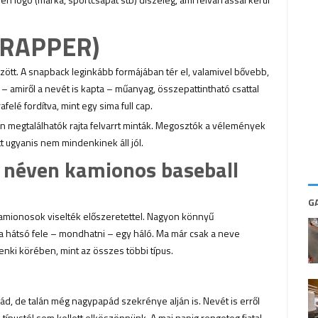
 RAPPER)
ött. A snapback leginkább formájában tér el, valamivel bővebb,
– amiről a nevét is kapta – műanyag, összepattintható csattal
afelé fordítva, mint egy sima full cap.
n megtalálhatók rajta felvarrt minták. Megosztók a vélemények
t ugyanis nem mindenkinek áll jól.
 néven kamionos baseball
G
kamionosok viselték előszeretettel. Nagyon könnyű
 a hátsó fele – mondhatni – egy háló. Ma már csak a neve
nki körében, mint az összes többi típus.
ád, de talán még nagypapád szekrénye alján is. Nevét is erről
 típustól sem kellett elköszönnünk. A mai napig rengeteg fiatal