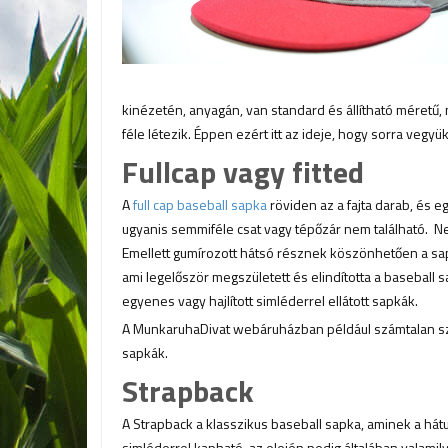
kinézetén, anyagán, van standard és állítható méretű,
féle létezik. Éppen ezért itt az ideje, hogy sorra vegy
Fullcap vagy fitted
A
full cap baseball sapka
röviden az a fajta darab, és e
ugyanis semmiféle csat vagy tépőzár nem található. N
Emellett gumírozott hátsó résznek köszönhetően a sapka
ami legelőször megszületett és elindította a baseball sa
egyenes vagy hajlított simléderrel ellátott sapkák.
A MunkaruhaDivat webáruházban például számtalan szí
sapkák.
Strapback
A Strapback a klasszikus baseball sapka, aminek a hátuljá
simléderrel kapható, az elején pedig általában valamily