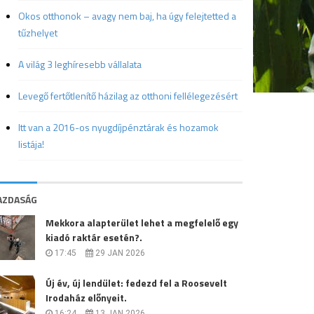
Okos otthonok – avagy nem baj, ha úgy felejtetted a
tűzhelyet
A világ 3 leghíresebb vállalata
Levegő fertőtlenítő házilag az otthoni fellélegezésért
Itt van a 2016-os nyugdíjpénztárak és hozamok
listája!
AZDASÁG
Mekkora alapterület lehet a megfelelő egy
kiadó raktár esetén?.
17:45
29 JAN 2026
Új év, új lendület: fedezd fel a Roosevelt
Irodaház előnyeit.
16:24
13 JAN 2026