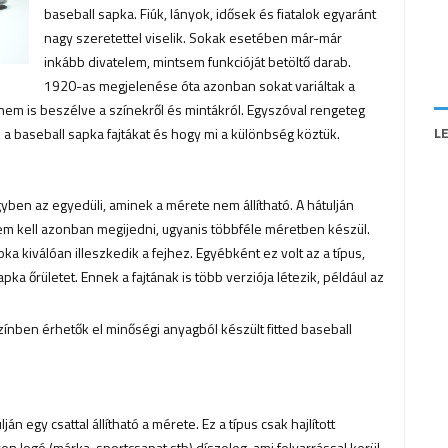
baseball sapka. Fiúk, lányok, idősek és fiatalok egyaránt
nagy szeretettel viselik. Sokak esetében már-már
inkább divatelem, mintsem funkcióját betöltő darab.
1920-as megjelenése óta azonban sokat variáltak a
 nem is beszélve a színekről és mintákról. Egyszóval rengeteg
L
ük a baseball sapka fajtákat és hogy mi a különbség köztük.
gyben az egyedüli, aminek a mérete nem állítható. A hátulján
em kell azonban megijedni, ugyanis többféle méretben készül.
 kiválóan illeszkedik a fejhez. Egyébként ez volt az a típus,
pka őrületet. Ennek a fajtának is több verziója létezik, például az
nben érhetők el minőségi anyagból készült fitted baseball
n egy csattal állítható a mérete. Ez a típus csak hajlított
en logó (márka, sportcsapat stb) díszeleg, ami felvarrással kerül