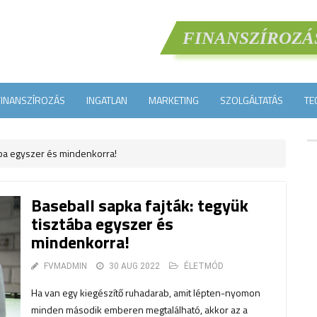
FINANSZÍROZÁ
FINANSZÍROZÁS
INGATLAN
MARKETING
SZOLGÁLTATÁS
TE
ába egyszer és mindenkorra!
Baseball sapka fajták: tegyük
tisztába egyszer és
mindenkorra!
FVMADMIN
30 AUG 2022
ÉLETMÓD
Ha van egy kiegészítő ruhadarab, amit lépten-nyomon
minden második emberen megtalálható, akkor az a