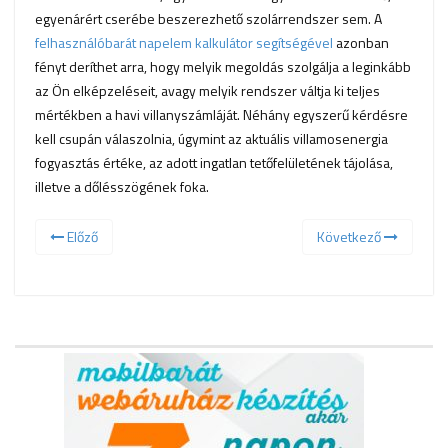
egyenárért cserébe beszerezhető szolárrendszer sem. A
felhasználóbarát napelem kalkulátor segítségével
azonban
fényt deríthet arra, hogy melyik megoldás szolgálja a leginkább
az Ön elképzeléseit, avagy melyik rendszer váltja ki teljes
mértékben a havi villanyszámláját. Néhány egyszerű kérdésre
kell csupán válaszolnia, úgymint az aktuális villamosenergia
fogyasztás értéke, az adott ingatlan tetőfelületének tájolása,
illetve a dőlésszögének foka.
Előző
Következő