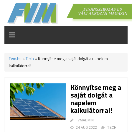
FINANSZÍROZÁS ÉS
VÁLLALKOZÁS MAGAZIN
TOGGLE
NAVIGATION
Fvm.hu
»
Tech
»
Könnyítse meg a saját dolgát a napelem
kalkulátorral!
Könnyítse meg a
saját dolgát a
napelem
kalkulátorral!
FVMADMIN
24 AUG 2022
TECH