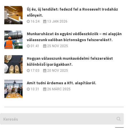
Új év, új lendület: fedezd fel a Roosevelt Irodaház
előnyeit.
16:24
13 JAN 2026
Munkaruházat és egyéni védőeszközök – mi alapján
válasszunk valóban biztonságos felszerelést?.
01:41
25 NOV 2025
Hogyan válasszunk munkavédelmi felszerelést
különböző iparágakban?.
17:03
20 NOV 2025
Amit tudni érdemes a Kft. alapításról.
10:31
26 MÁRC 2025