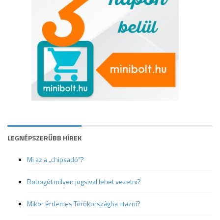
LEGNÉPSZERŰBB HÍREK
Mi az a „chipsadó”?
Robogót milyen jogsival lehet vezetni?
Mikor érdemes Törökországba utazni?