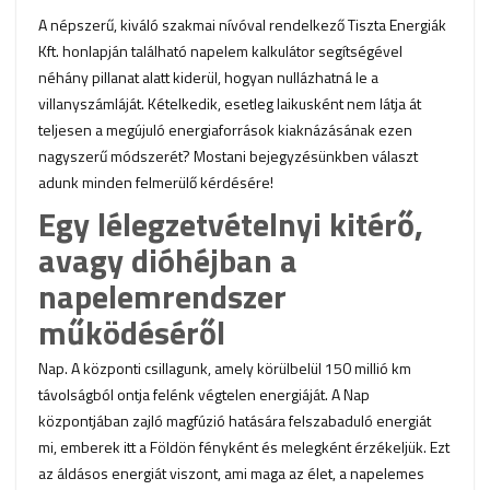
A népszerű, kiváló szakmai nívóval rendelkező Tiszta Energiák
Kft. honlapján található napelem kalkulátor segítségével
néhány pillanat alatt kiderül, hogyan nullázhatná le a
villanyszámláját. Kételkedik, esetleg laikusként nem látja át
teljesen a megújuló energiaforrások kiaknázásának ezen
nagyszerű módszerét? Mostani bejegyzésünkben választ
adunk minden felmerülő kérdésére!
Egy lélegzetvételnyi kitérő,
avagy dióhéjban a
napelemrendszer
működéséről
Nap. A központi csillagunk, amely körülbelül 150 millió km
távolságból ontja felénk végtelen energiáját. A Nap
központjában zajló magfúzió hatására felszabaduló energiát
mi, emberek itt a Földön fényként és melegként érzékeljük. Ezt
az áldásos energiát viszont, ami maga az élet, a napelemes