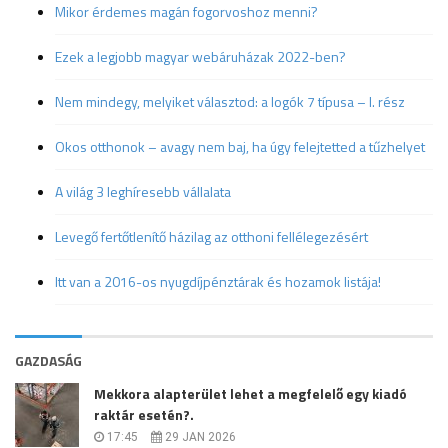
Mikor érdemes magán fogorvoshoz menni?
Ezek a legjobb magyar webáruházak 2022-ben?
Nem mindegy, melyiket választod: a logók 7 típusa – I. rész
Okos otthonok – avagy nem baj, ha úgy felejtetted a tűzhelyet
A világ 3 leghíresebb vállalata
Levegő fertőtlenítő házilag az otthoni fellélegezésért
Itt van a 2016-os nyugdíjpénztárak és hozamok listája!
GAZDASÁG
Mekkora alapterület lehet a megfelelő egy kiadó
raktár esetén?.
17:45
29 JAN 2026