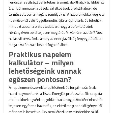
rendszer segítségével értékes árammá alakíthatjuk át. Ebből az
áramból nemcsak a cégek, vállalkozások profitálhatnak, de
természetesen a magánszemélyek is. A napelemekkel végre a
közművektől való függetlenedés újtára léphetünk, és tehetjük
mindezt abban a biztos tudatban, hogy a befektetésünk
néhány éven belül teljesen megtérül. Mi vár ránk azután? Nos,
nullás villanyszámla, amely az energiavállság fenyegetésében
maga a valóra vált, kézzel fogható álom.
Praktikus napelem
kalkulátor – milyen
lehetőségeink vannak
egészen pontosan?
A napelemrendszerek telepítésének és forgalmazásának
hazai nagymesterei, a Tiszta Energiák professzionális csapata
mindenkinek egyéni megoldásokat tartogat. Amiként nincs két
teljesen egyforma háztartás, az eltérő megrendelői igényekről
már nem is beszélve, úgy nem létezik egy mindenkire ráillő,