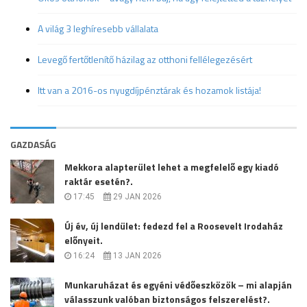
A világ 3 leghíresebb vállalata
Levegő fertőtlenítő házilag az otthoni fellélegezésért
Itt van a 2016-os nyugdíjpénztárak és hozamok listája!
GAZDASÁG
Mekkora alapterület lehet a megfelelő egy kiadó
raktár esetén?.
17:45
29 JAN 2026
Új év, új lendület: fedezd fel a Roosevelt Irodaház
előnyeit.
16:24
13 JAN 2026
Munkaruházat és egyéni védőeszközök – mi alapján
válasszunk valóban biztonságos felszerelést?.