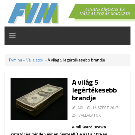
FINANSZÍROZÁS ÉS
VÁLLALKOZÁS MAGAZIN
TOGGLE
NAVIGATION
Fvm.hu
»
Vállalatok
»
A világ 5 legértékesebb brandje
A világ 5
legértékesebb
brandje
AGI
16 SZEPT 2017
VÁLLALATOK
A Millward Brown
kutatócég minden évben összeállítja azt a 100-as