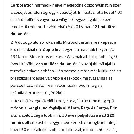
Corporation
harmadik helye meglepőnek bizonyulhat, hiszen
alapítóját és jelenlegi egyik vezetőjét, Bill Gates-et a közel 100
milliárd dolláros vagyona a világ 10 leggazdagabbja közé
emelte. A redmondi székhelyű cég 2016-ban
121 milliárd
dollár
t ért.
2. A dobogó utolsó fokán álló Microsoft értékéhez képest a
közel dupláját érő
Apple Inc.
végzett a második helyen. Az
1976-ban Steve Jobs és Steve Wozniak által alapított cég 40
évvel később
228 milliárd dollár
t ér, és az újabbnál újabb
termékek piacra dobása – és persze a mára már kultikussá és
presztízskérdéssé vált Apple eszközök megvásárlása és
persze használata – várhatóan csak növelni fogja a
számítástechnikai cég értékét.
1. Az első és legelőkelőbb helyet egyáltalán nem meglepő
módon a
Google Inc.
foglalja el. A Larry Page és Sergey Brin
által alapított cég a több mint 20 éves pályafutása alatt
229
millió dollár
t kóstáló céggé növekedett. A Google jelenleg
közel 50 ezer alkalmazottat foglalkoztat, mindezt 40 ország