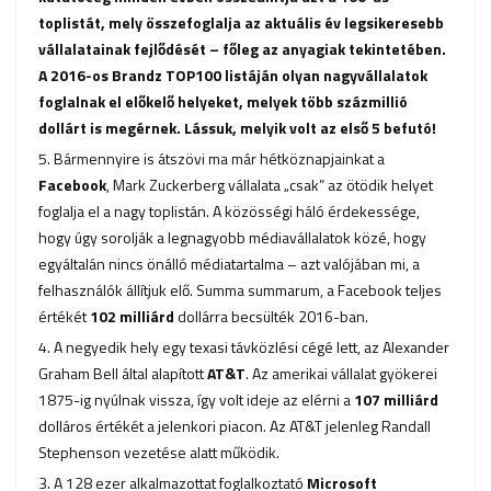
toplistát, mely összefoglalja az aktuális év legsikeresebb
vállalatainak fejlődését – főleg az anyagiak tekintetében.
A 2016-os Brandz TOP100 listáján olyan nagyvállalatok
foglalnak el előkelő helyeket, melyek több százmillió
dollárt is megérnek. Lássuk, melyik volt az első 5 befutó!
5. Bármennyire is átszövi ma már hétköznapjainkat a
Facebook
, Mark Zuckerberg vállalata „csak” az ötödik helyet
foglalja el a nagy toplistán. A közösségi háló érdekessége,
hogy úgy sorolják a legnagyobb médiavállalatok közé, hogy
egyáltalán nincs önálló médiatartalma – azt valójában mi, a
felhasználók állítjuk elő. Summa summarum, a Facebook teljes
értékét
102 milliárd
dollárra becsülték 2016-ban.
4. A negyedik hely egy texasi távközlési cégé lett, az Alexander
Graham Bell által alapított
AT&T
. Az amerikai vállalat gyökerei
1875-ig nyúlnak vissza, így volt ideje az elérni a
107 milliárd
dolláros értékét a jelenkori piacon. Az AT&T jelenleg Randall
Stephenson vezetése alatt működik.
3. A 128 ezer alkalmazottat foglalkoztató
Microsoft