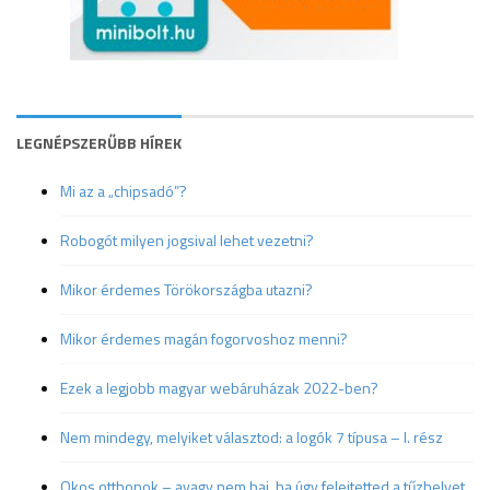
LEGNÉPSZERŰBB HÍREK
Mi az a „chipsadó”?
Robogót milyen jogsival lehet vezetni?
Mikor érdemes Törökországba utazni?
Mikor érdemes magán fogorvoshoz menni?
Ezek a legjobb magyar webáruházak 2022-ben?
Nem mindegy, melyiket választod: a logók 7 típusa – I. rész
Okos otthonok – avagy nem baj, ha úgy felejtetted a tűzhelyet