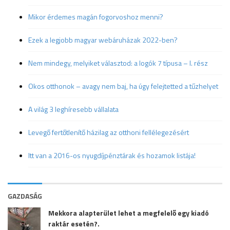
Mikor érdemes magán fogorvoshoz menni?
Ezek a legjobb magyar webáruházak 2022-ben?
Nem mindegy, melyiket választod: a logók 7 típusa – I. rész
Okos otthonok – avagy nem baj, ha úgy felejtetted a tűzhelyet
A világ 3 leghíresebb vállalata
Levegő fertőtlenítő házilag az otthoni fellélegezésért
Itt van a 2016-os nyugdíjpénztárak és hozamok listája!
GAZDASÁG
Mekkora alapterület lehet a megfelelő egy kiadó
raktár esetén?.