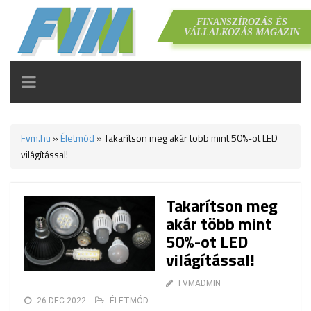
FINANSZÍROZÁS ÉS
VÁLLALKOZÁS MAGAZIN
TOGGLE
NAVIGATION
Fvm.hu
»
Életmód
»
Takarítson meg akár több mint 50%-ot LED
világítással!
Takarítson meg
akár több mint
50%-ot LED
világítással!
FVMADMIN
26 DEC 2022
ÉLETMÓD