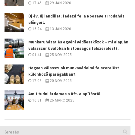
17:45
29 JAN 2026
Új év, új lendület: fedezd fel a Roosevelt Irodaház
előnyeit.
16:24
13 JAN 2026
Munkaruházat és egyéni védőeszközök – mi alapján
válasszunk valóban biztonságos felszerelést?.
01:41
25 NOV 2025
Hogyan válasszunk munkavédelmi felszerelést
különböző iparágakban?.
17:03
20 NOV 2025
Amit tudni érdemes a Kft. alapításról.
10:31
26 MÁRC 2025