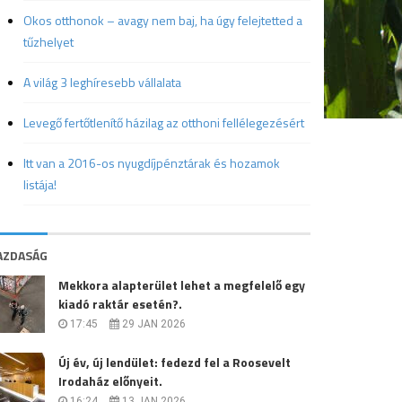
Okos otthonok – avagy nem baj, ha úgy felejtetted a
tűzhelyet
A világ 3 leghíresebb vállalata
Levegő fertőtlenítő házilag az otthoni fellélegezésért
Itt van a 2016-os nyugdíjpénztárak és hozamok
listája!
AZDASÁG
Mekkora alapterület lehet a megfelelő egy
kiadó raktár esetén?.
17:45
29 JAN 2026
Új év, új lendület: fedezd fel a Roosevelt
Irodaház előnyeit.
16:24
13 JAN 2026