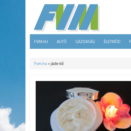
FVM.HU
AUTÓ
GAZDASÁG
ÉLETMÓD
Fvm.hu
»
jáde kő