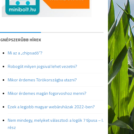
EGNÉPSZERŰBB HÍREK
Mi az a „chipsadó”?
Robogót milyen jogsival lehet vezetni?
Mikor érdemes Törökországba utazni?
Mikor érdemes magán fogorvoshoz menni?
Ezek a legjobb magyar webáruházak 2022-ben?
Nem mindegy, melyiket választod: a logók 7 típusa – I.
rész