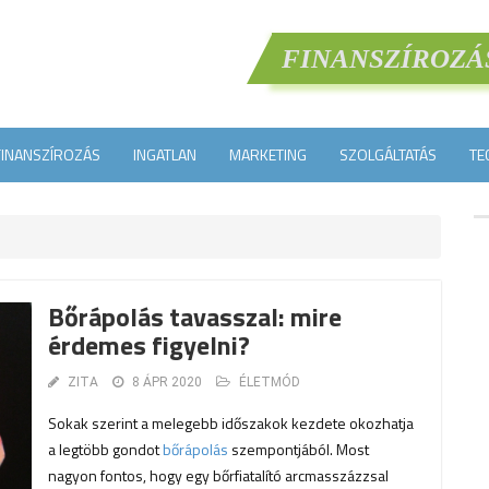
FINANSZÍROZÁ
FINANSZÍROZÁS
INGATLAN
MARKETING
SZOLGÁLTATÁS
TE
Bőrápolás tavasszal: mire
érdemes figyelni?
ZITA
8 ÁPR 2020
ÉLETMÓD
Sokak szerint a melegebb időszakok kezdete okozhatja
a legtöbb gondot
bőrápolás
szempontjából. Most
nagyon fontos, hogy egy bőrfiatalító arcmasszázzsal