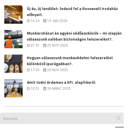
Új év, új lendület: fedezd fel a Roosevelt Irodaház
előnyeit.
16:24
13 JAN 2026
Munkaruházat és egyéni védőeszközök – mi alapján
válasszunk valóban biztonságos felszerelést?.
01:41
25 NOV 2025
Hogyan válasszunk munkavédelmi felszerelést
különböző iparágakban?.
17:03
20 NOV 2025
Amit tudni érdemes a Kft. alapításról.
10:31
26 MÁRC 2025