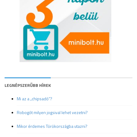
LEGNÉPSZERŰBB HÍREK
Mi az a „chipsadó”?
Robogót milyen jogsival lehet vezetni?
Mikor érdemes Törökországba utazni?