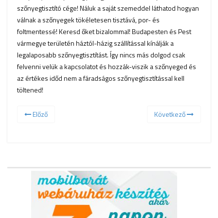
szőnyegtisztító cége! Náluk a saját szemeddel láthatod hogyan
válnak a szőnyegek tökéletesen tisztává, por- és
foltmentessé! Keresd őket bizalommal! Budapesten és Pest
vármegye területén háztól-házig szállítással kínálják a
legalaposabb szőnyegtisztítást. Így nincs más dolgod csak
felvenni velük a kapcsolatot és hozzák-viszik a szőnyeged és
az értékes időd nem a fáradságos szőnyegtisztítással kell
töltened!
Előző
Következő