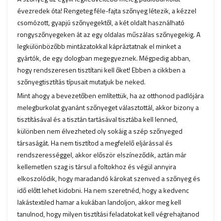
évezredek óta! Rengeteg féle-fajta szőnyeg létezik, a kézzel
csomózott, gyapjú szőnyegektől, a két oldalt használható
rongyszőnyegeken át az egy oldalas műszálas szőnyegekig. A
legkülönbözőbb mintázatokkal kápráztatnak el minket a
gyártók, de egy dologban megegyeznek. Mégpedig abban,
hogy rendszeresen tisztítani kell őket! Ebben a cikkben a
szőnyegtisztítás típusait mutatjuk be neked.
Mint ahogy a bevezetőben említettük, ha az otthonod padlójára
melegburkolat gyanánt szőnyeget választottál, akkor bizony a
tisztításával és a tisztán tartásával tisztába kell lenned,
különben nem élvezheted oly sokáig a szép szőnyeged
társaságát. Ha nem tisztítod a megfelelő eljárással és
rendszerességgel, akkor először elszíneződik, aztán már
kellemetlen szag is társul a foltokhoz és végül annyira
elkoszolódik, hogy maradandó károkat szenved a szőnyeg és
idő előtt lehet kidobni. Ha nem szeretnéd, hogy a kedvenc
lakástextiled hamar a kukában landoljon, akkor meg kell
tanulnod, hogy milyen tisztítási feladatokat kell végrehajtanod