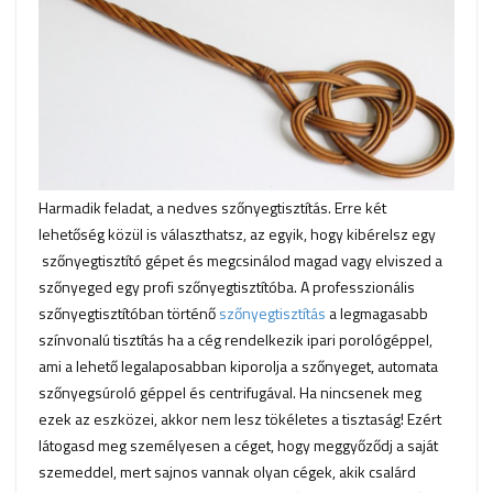
Harmadik feladat, a nedves szőnyegtisztítás. Erre két
lehetőség közül is választhatsz, az egyik, hogy kibérelsz egy
szőnyegtisztító gépet és megcsinálod magad vagy elviszed a
szőnyeged egy profi szőnyegtisztítóba. A professzionális
szőnyegtisztítóban történő
szőnyegtisztítás
a legmagasabb
színvonalú tisztítás ha a cég rendelkezik ipari porológéppel,
ami a lehető legalaposabban kiporolja a szőnyeget, automata
szőnyegsúroló géppel és centrifugával. Ha nincsenek meg
ezek az eszközei, akkor nem lesz tökéletes a tisztaság! Ezért
látogasd meg személyesen a céget, hogy meggyőződj a saját
szemeddel, mert sajnos vannak olyan cégek, akik csalárd