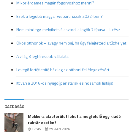
Mikor érdemes magán fogorvoshoz menni?
Ezek a legjobb magyar webáruházak 2022-ben?
Nem mindegy, melyiket választod: a logók 7 típusa – I. rész
Okos otthonok – avagy nem baj, ha úgy felejtetted a tűzhelyet
A világ 3 leghíresebb vállalata
Levegő fertőtlenítő házilag az otthoni fellélegezésért
Itt van a 2016-os nyugdíjpénztárak és hozamok listája!
GAZDASÁG
Mekkora alapterület lehet a megfelelő egy kiadó
raktár esetén?.
17:45
29 JAN 2026