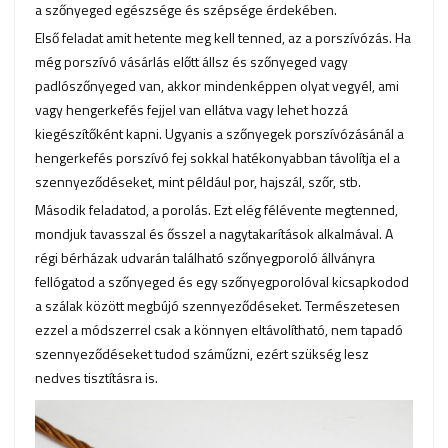
a szőnyeged egészsége és szépsége érdekében.
Első feladat amit hetente meg kell tenned, az a porszívózás. Ha
még porszívó vásárlás előtt állsz és szőnyeged vagy
padlószőnyeged van, akkor mindenképpen olyat vegyél, ami
vagy hengerkefés fejjel van ellátva vagy lehet hozzá
kiegészítőként kapni. Ugyanis a szőnyegek porszívózásánál a
hengerkefés porszívó fej sokkal hatékonyabban távolítja el a
szennyeződéseket, mint például por, hajszál, szőr, stb.
Második feladatod, a porolás. Ezt elég félévente megtenned,
mondjuk tavasszal és ősszel a nagytakarítások alkalmával. A
régi bérházak udvarán található szőnyegporoló állványra
fellógatod a szőnyeged és egy szőnyegporolóval kicsapkodod
a szálak között megbújó szennyeződéseket. Természetesen
ezzel a módszerrel csak a könnyen eltávolítható, nem tapadó
szennyeződéseket tudod száműzni, ezért szükség lesz
nedves tisztításra is.