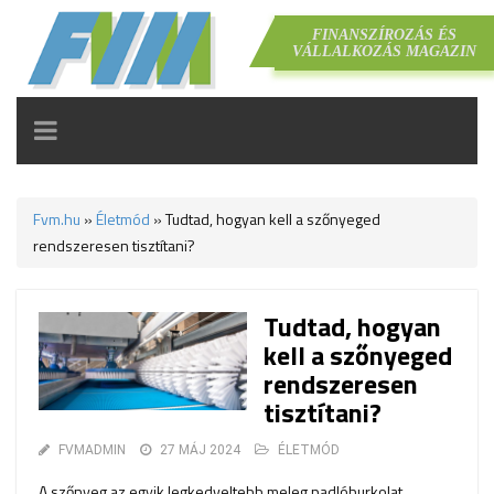
FINANSZÍROZÁS ÉS
VÁLLALKOZÁS MAGAZIN
TOGGLE
NAVIGATION
Fvm.hu
»
Életmód
»
Tudtad, hogyan kell a szőnyeged
rendszeresen tisztítani?
Tudtad, hogyan
kell a szőnyeged
rendszeresen
tisztítani?
FVMADMIN
27 MÁJ 2024
ÉLETMÓD
A szőnyeg az egyik legkedveltebb meleg padlóburkolat