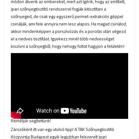
módon átverik az embereket, mert azt ígérik, hogy az említett,
ipari szőnyegtisztító rendszerrel fogják kitisztítani a
szőnyeged, de csak egy egyszerű permet-extrakciós géppel
csinálják, ami fele annyira nem lesz alapos. Ha magad csinálod,
akkor mindenképpen a porszívózás és a porolás után végezd
el a nedves tisztítást. Igyekezz minél több nedvességet
kiszívni a szőnyegből, hogy nehogy foltot hagyjon a felületén!
Reméljük segítettünk!
Zárszóként itt van egy utolsó tipp! A TAK Szőnyegtisztító
Központja Budapest egyik legjobban felszerelt ipari