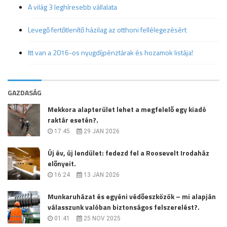
A világ 3 leghíresebb vállalata
Levegő fertőtlenítő házilag az otthoni fellélegezésért
Itt van a 2016-os nyugdíjpénztárak és hozamok listája!
GAZDASÁG
Mekkora alapterület lehet a megfelelő egy kiadó
raktár esetén?.
17:45
29 JAN 2026
Új év, új lendület: fedezd fel a Roosevelt Irodaház
előnyeit.
16:24
13 JAN 2026
Munkaruházat és egyéni védőeszközök – mi alapján
válasszunk valóban biztonságos felszerelést?.
01:41
25 NOV 2025