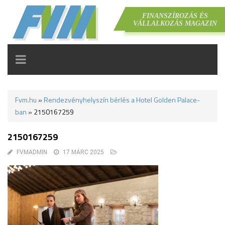
FINANSZÍROZÁS ÉS
VÁLLALKOZÁS MAGAZIN
TOGGLE
NAVIGATION
Fvm.hu
»
Rendezvényhelyszín bérlés a Hotel Golden Palace-
ban
»
2150167259
2150167259
FVMADMIN
17 MÁRC 2025