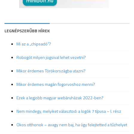
LEGNÉPSZERŰBB HÍREK
Mi az a „chipsadó”?
Robogót milyen jogsival lehet vezetni?
Mikor érdemes Törökországba utazni?
Mikor érdemes magán fogorvoshoz menni?
Ezek a legjobb magyar webáruházak 2022-ben?
Nem mindegy, melyiket választod: a logók 7 típusa – I. rész
Okos otthonok – avagy nem baj, ha úgy felejtetted a tűzhelyet