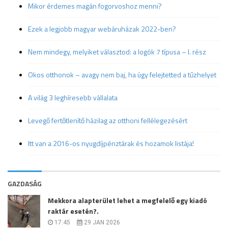
Mikor érdemes magán fogorvoshoz menni?
Ezek a legjobb magyar webáruházak 2022-ben?
Nem mindegy, melyiket választod: a logók 7 típusa – I. rész
Okos otthonok – avagy nem baj, ha úgy felejtetted a tűzhelyet
A világ 3 leghíresebb vállalata
Levegő fertőtlenítő házilag az otthoni fellélegezésért
Itt van a 2016-os nyugdíjpénztárak és hozamok listája!
GAZDASÁG
Mekkora alapterület lehet a megfelelő egy kiadó
raktár esetén?.
17:45
29 JAN 2026