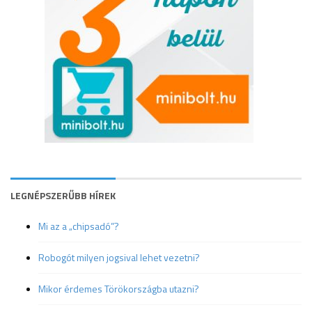
LEGNÉPSZERŰBB HÍREK
Mi az a „chipsadó”?
Robogót milyen jogsival lehet vezetni?
Mikor érdemes Törökországba utazni?