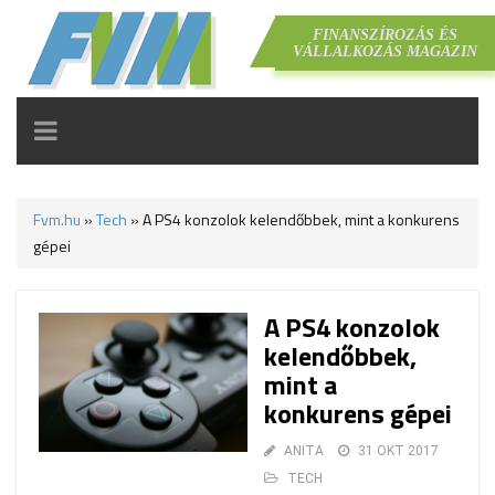
FINANSZÍROZÁS ÉS
VÁLLALKOZÁS MAGAZIN
TOGGLE
NAVIGATION
Fvm.hu
»
Tech
»
A PS4 konzolok kelendőbbek, mint a konkurens
gépei
A PS4 konzolok
kelendőbbek,
mint a
konkurens gépei
ANITA
31 OKT 2017
TECH