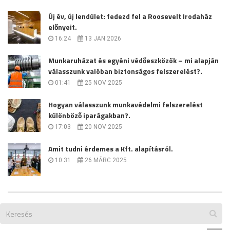
Új év, új lendület: fedezd fel a Roosevelt Irodaház
előnyeit.
16:24
13 JAN 2026
Munkaruházat és egyéni védőeszközök – mi alapján
válasszunk valóban biztonságos felszerelést?.
01:41
25 NOV 2025
Hogyan válasszunk munkavédelmi felszerelést
különböző iparágakban?.
17:03
20 NOV 2025
Amit tudni érdemes a Kft. alapításról.
10:31
26 MÁRC 2025