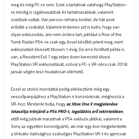
meg és még PC-re sem. Ezek a tartalmak valahogy PlayStation-
re mindig is izgalmasabbak és tartalmasabbak, valamint
szebbek voltak. Van persze néhány kivétel, de hát azok
erősítik a szabályt. Valamint érdemes azt is tudni, hogy van
olyan exkluzivitás, ami nem örökre tart, például a Rise of the
Tomb Raider PS4-re csak egy évvel később jelent meg, mert
exkluzivitást élvezett Xboxon 1 évig. De erre fordított példa is
van, a Resident Evil 7 egy teljes éven keresztül élvezi
PlayStation VR exkluzivitását, szóval a PC-s VR-okra csak 2018.
január végén lesz hivatalosan elérhető.
Ezzel az utolsó mondattal pedig elérkeztünk még egy
vesszőparipájához a PlayStation 4 konzoloknak, méghozzá a
VR-hoz. Mindenki tudja, hogy
az Xbox One X megjelenése
letaszítja trónjáról a PS4 PRO-t, legalábbis erő tekintetében
,
ettől még jobbak maradnak a PS4 exkluzív játékai, valamint a
Sony az egyetlen konzolgyártó, aki már egy éve megjelentette
a Virtuális Valósághoz szükséges PlayStation VR-t és igencsak