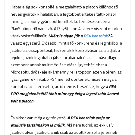
Habár elég sok konzolféle megtalálható a piacon különböző
neves gyártók kínálatában, a legtöbbet értékesített konzol
mindig is a Sony gyáraiból kerültek ki. Természetesen a
PlayStation-ről van szó. A PlayStation 4 sikere viszont minden
várakozást felülmúlt.
Miért is olyan jók a
PS4 konzolok
?
A
válasz egyszerű. Erősebb, mint a fő konkurens és leginkább a
játékokra összpontosít, hiszen akik konzolvásárlásra adják a
fejüket, azok leginkább játszani akarnak és csak másodlagos
szempont annak multimédiás tudása. Így tehát lehet a
Microsoft üdvöskéje akármennyire is toppon ezen a téren, az
igazi gamerek inkább PS4 mellett döntenek, hiszen maga a
konzol is kicsit erősebb, arról nem is beszélve, hogy
a PS4
PRO megjelenésétől több mint egy évig a legerősebb konzol
volt a piacon.
És akkor van még egy tényező.
A PS4 konzolok ereje az
exkluzív tartalmakon is múlik.
Aki nem tudná, az exkluzív
játékok olyan játékok, amik csak az adott konzolra jelennek