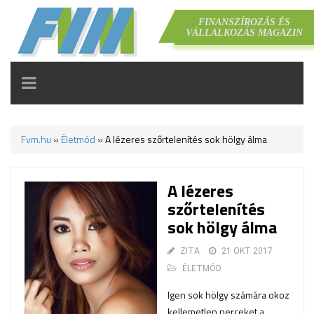
FINANSZÍROZÁS ÉS
VÁLLALKOZÁS MAGAZIN
TOGGLE
NAVIGATION
Fvm.hu
»
Életmód
»
A lézeres szőrtelenítés sok hölgy álma
A lézeres
szőrtelenítés
sok hölgy álma
ZITA
21 OKT 2017
ÉLETMÓD
Igen sok hölgy számára okoz
kellemetlen perceket a