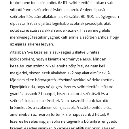
többet nem tud szőr kinőni. Az IPL szőrtelenítést sokan csak
villanófényes szőrtelenítésként ismerik. Az ilyen típusú
szőrtelenítés után általában a szőrszálak 80-90%-a véglegesen
elpusztul. Ezt az eljárást leginkább azoknak javasolják, akik
sötét színű szőrszálakkal rendelkeznek, hiszen megfelelő
mennyiségű festékanyagnak kell lennie a szőrben ahhoz, hogy
az eljárás sikeres legyen.
Általában 4-8 kezelés is szükséges 3 illetve 6 hetes
időközönként, hogy a kívánt eredményt elérjük. Minden
kezelés után számolni kell enyhe bőrpírral, de nem kell
megijedni, hiszen ezek általában 1-2 nap alatt elmúlnak. A
fájdalom ellen bőrnyugtató készítményekkel védekezhetünk.
Figyeljünk oda, hogy végleges lézeres szőrtelenítés előtt ne
gyantáztassunk 21 nappal, hiszen akkor a szőrtüsző és a
szőrszál kapcsolata sérülhet. Nem használhatunk barnító
krémeket és a szolárium sem javasolt. A szőrtelenítés előtt,
amennyiben az nyáron történik, ne napozzunk 2 héttel. A
lézeres kezelés napján soha ne tegyünk a bőrünkre fényvédő
krémet, esetleg sminket. A kezelések előtti napokon a kezelt