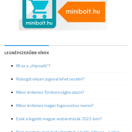
LEGNÉPSZERŰBB HÍREK
Mi az a „chipsadó”?
Robogót milyen jogsival lehet vezetni?
Mikor érdemes Törökországba utazni?
Mikor érdemes magán fogorvoshoz menni?
Ezek a legjobb magyar webáruházak 2022-ben?
Nem mindegy, melyiket választod: a logók 7 típusa – I. rész