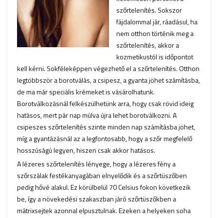
szőrtelenítés. Sokszor
fájdalommal jár, ráadásul, ha
nem otthon történik meg a
szőrtelenítés, akkor a
kozmetikustól is időpontot
kell kérni. Sokféleképpen végezhető el a szőrtelenítés. Otthon
legtöbbször a borotválás, a csipesz, a gyanta jöhet számításba,
de ma már speciális krémeket is vásárolhatunk.
Borotválkozásnál felkészülhetünk arra, hogy csak rövid ideig
hatásos, mert pár nap múlva újra lehet borotválkozni. A
csipeszes szőrtelenítés szinte minden nap számításba jöhet,
míg a gyantázásnál az a legfontosabb, hogy a szőr megfelelő
hosszúságú legyen, hiszen csak akkor hatásos.
A lézeres szőrtelenítés lényege, hogy a lézeres fény a
szőrszálak festékanyagában elnyelődik és a szőrtüszőben
pedig hővé alakul. Ez körülbelül 70 Celsius fokon következik
be, így a növekedési szakaszban járó szőrtüszőkben a
mátrixsejtek azonnal elpusztulnak. Ezeken a helyeken soha