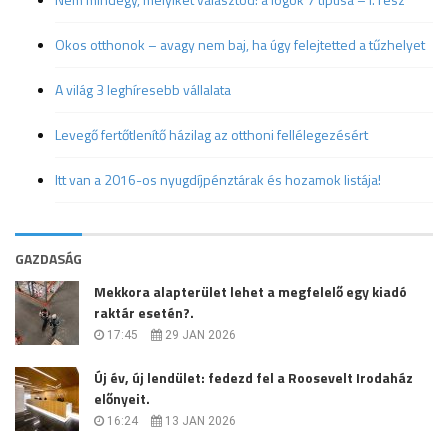
Okos otthonok – avagy nem baj, ha úgy felejtetted a tűzhelyet
A világ 3 leghíresebb vállalata
Levegő fertőtlenítő házilag az otthoni fellélegezésért
Itt van a 2016-os nyugdíjpénztárak és hozamok listája!
GAZDASÁG
Mekkora alapterület lehet a megfelelő egy kiadó
raktár esetén?.
17:45
29 JAN 2026
Új év, új lendület: fedezd fel a Roosevelt Irodaház
előnyeit.
16:24
13 JAN 2026