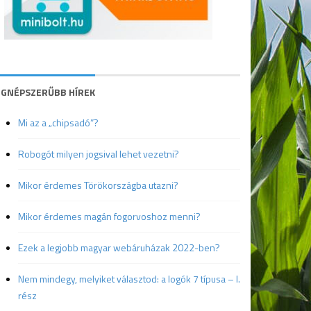
EGNÉPSZERŰBB HÍREK
Mi az a „chipsadó”?
Robogót milyen jogsival lehet vezetni?
Mikor érdemes Törökországba utazni?
Mikor érdemes magán fogorvoshoz menni?
Ezek a legjobb magyar webáruházak 2022-ben?
Nem mindegy, melyiket választod: a logók 7 típusa – I.
rész