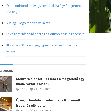
Okos otthonok – avagy nem baj, ha úgy felejtetted a
tűzhelyet
A világ 3 leghíresebb vállalata
Levegő fertőtlenítő házilag az otthoni fellélegezésért
Itt van a 2016-os nyugdíjpénztárak és hozamok
listája!
AZDASÁG
Mekkora alapterület lehet a megfelelő egy
kiadó raktár esetén?.
17:45
29 JAN 2026
Új év, új lendület: fedezd fel a Roosevelt
Irodaház előnyeit.
16:24
13 JAN 2026