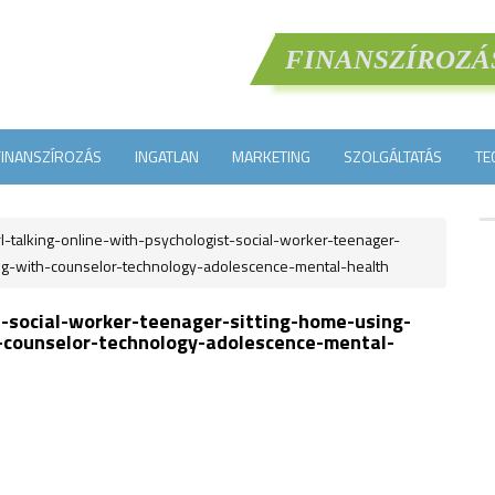
FINANSZÍROZÁ
FINANSZÍROZÁS
INGATLAN
MARKETING
SZOLGÁLTATÁS
TE
l-talking-online-with-psychologist-social-worker-teenager-
ing-with-counselor-technology-adolescence-mental-health
st-social-worker-teenager-sitting-home-using-
h-counselor-technology-adolescence-mental-