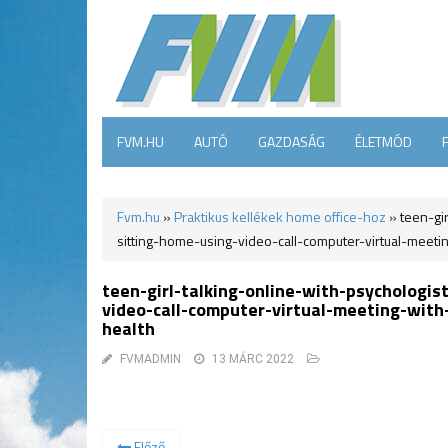
FVM.HU
AUTÓ
GAZDASÁG
ÉLETMÓD
Fvm.hu
»
Praktikus kellékek home office-hoz
»
teen-gir
sitting-home-using-video-call-computer-virtual-meet
teen-girl-talking-online-with-psychologi
video-call-computer-virtual-meeting-wit
health
FVMADMIN
13 MÁRC 2022
Előző