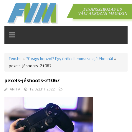
FINANSZÍROZÁS ÉS
VÁLLALKOZÁS MAGAZIN
TOGGLE
NAVIGATION
Fvm.hu
»
PC vagy konzol? Egy örök dilemma sok játékosnál
»
pexels-jéshoots-21067
pexels-jéshoots-21067
ANITA
12 SZEPT 2022