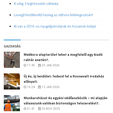
A világ 3 leghíresebb vállalata
Levegő fertőtlenítő házilag az otthoni fellélegezésért
Itt van a 2016-os nyugdíjpénztárak és hozamok listája!
GAZDASÁG
Mekkora alapterület lehet a megfelelő egy kiadó
raktár esetén?.
17:45
29 JAN 2026
Új év, új lendület: fedezd fel a Roosevelt Irodaház
előnyeit.
16:24
13 JAN 2026
Munkaruházat és egyéni védőeszközök – mi alapján
válasszunk valóban biztonságos felszerelést?.
01:41
25 NOV 2025