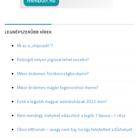
LEGNÉPSZERŰBB HÍREK
Mi az a „chipsadó”?
Robogót milyen jogsival lehet vezetni?
Mikor érdemes Törökországba utazni?
Mikor érdemes magán fogorvoshoz menni?
Ezek a legjobb magyar webáruházak 2022-ben?
Nem mindegy, melyiket választod: a logók 7 típusa – I. rész
Okos otthonok – avagy nem baj, ha úgy felejtetted a tűzhelyet