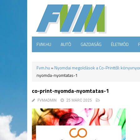
FVM.HU
AUTÓ
GAZDASÁG
ÉLETMÓD
Fvm.hu
»
Nyomdai megoldások a Co-Printtől: könyvnyo
nyomda-nyomtatas-1
co-print-nyomda-nyomtatas-1
FVMADMIN
25 MÁRC 2025