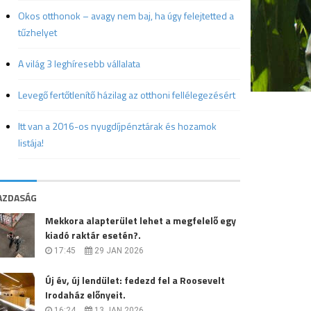
Okos otthonok – avagy nem baj, ha úgy felejtetted a
tűzhelyet
A világ 3 leghíresebb vállalata
Levegő fertőtlenítő házilag az otthoni fellélegezésért
Itt van a 2016-os nyugdíjpénztárak és hozamok
listája!
AZDASÁG
Mekkora alapterület lehet a megfelelő egy
kiadó raktár esetén?.
17:45
29 JAN 2026
Új év, új lendület: fedezd fel a Roosevelt
Irodaház előnyeit.
16:24
13 JAN 2026