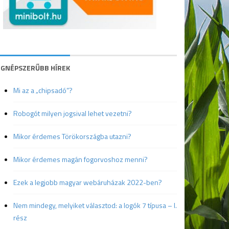
EGNÉPSZERŰBB HÍREK
Mi az a „chipsadó”?
Robogót milyen jogsival lehet vezetni?
Mikor érdemes Törökországba utazni?
Mikor érdemes magán fogorvoshoz menni?
Ezek a legjobb magyar webáruházak 2022-ben?
Nem mindegy, melyiket választod: a logók 7 típusa – I.
rész