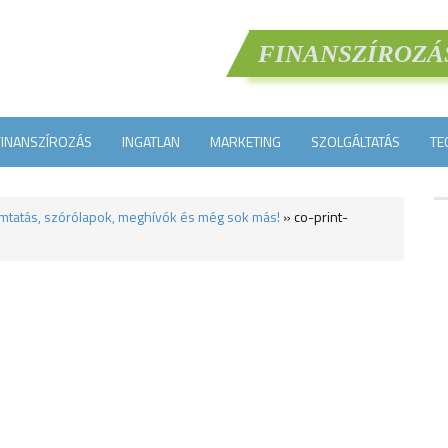
FINANSZÍROZÁ
FINANSZÍROZÁS
INGATLAN
MARKETING
SZOLGÁLTATÁS
TE
mtatás, szórólapok, meghívók és még sok más!
»
co-print-