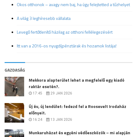
Okos otthonok – avagy nem baj, ha úgy felejtetted a tűzhelyet
A világ 3 leghíresebb vállalata
Levegő fertőtlenítő házilag az otthoni fellélegezésért
Itt van a 2016-os nyugdíjpénztárak és hozamok listája!
GAZDASÁG
Mekkora alapterület lehet a megfelelő egy kiadó
raktár esetén?.
17:45
29 JAN 2026
Új év, új lendület: fedezd fel a Roosevelt Irodaház
előnyeit.
16:24
13 JAN 2026
Munkaruházat és egyéni védőeszközök – mi alapján