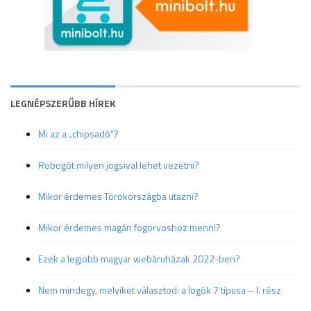
LEGNÉPSZERŰBB HÍREK
Mi az a „chipsadó”?
Robogót milyen jogsival lehet vezetni?
Mikor érdemes Törökországba utazni?
Mikor érdemes magán fogorvoshoz menni?
Ezek a legjobb magyar webáruházak 2022-ben?
Nem mindegy, melyiket választod: a logók 7 típusa – I. rész