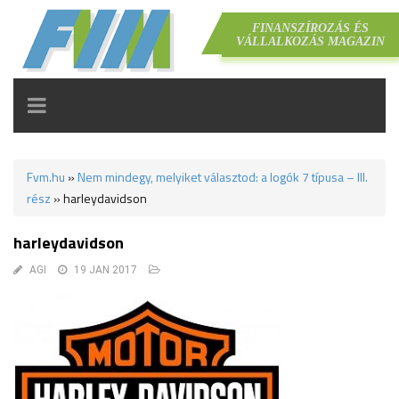
FINANSZÍROZÁS ÉS
VÁLLALKOZÁS MAGAZIN
TOGGLE
NAVIGATION
Fvm.hu
»
Nem mindegy, melyiket választod: a logók 7 típusa – III.
rész
»
harleydavidson
harleydavidson
AGI
19 JAN 2017