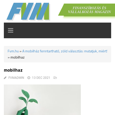
FINANSZÍROZÁS ÉS
VÁLLALKOZÁS MAGAZIN
TOGGLE
NAVIGATION
Fvm.hu
»
A mobilház fenntartható, zöld választás: mutatjuk, miért!
»
mobilhaz
mobilhaz
FVMADMIN
13 DEC 2021