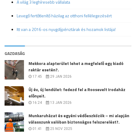
A világ 3 leghíresebb vállalata
Levegő fertőtlenítő házilag az otthoni fellélegezésért
Itt van a 2016-os nyugdíjpénztárak és hozamok listája!
GAZDASÁG
Mekkora alapterület lehet a megfelelő egy kiadó
raktár esetén?.
17:45
29 JAN 2026
Új év, új lendület: fedezd fel a Roosevelt Irodaház
előnyeit.
16:24
13 JAN 2026
Munkaruházat és egyéni védőeszközök – mi alapján
válasszunk valóban biztonságos felszerelést?.
01:41
25 NOV 2025