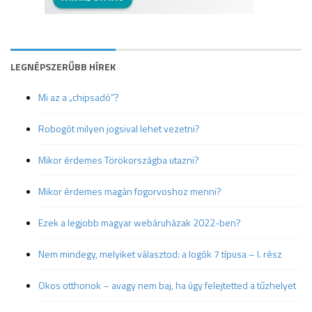
LEGNÉPSZERŰBB HÍREK
Mi az a „chipsadó”?
Robogót milyen jogsival lehet vezetni?
Mikor érdemes Törökországba utazni?
Mikor érdemes magán fogorvoshoz menni?
Ezek a legjobb magyar webáruházak 2022-ben?
Nem mindegy, melyiket választod: a logók 7 típusa – I. rész
Okos otthonok – avagy nem baj, ha úgy felejtetted a tűzhelyet