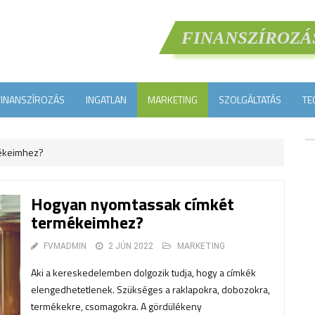
FINANSZÍROZÁ
FINANSZÍROZÁS
INGATLAN
MARKETING
SZOLGÁLTATÁS
TE
ékeimhez?
Hogyan nyomtassak címkét
termékeimhez?
FVMADMIN
2 JÚN 2022
MARKETING
Aki a kereskedelemben dolgozik tudja, hogy a címkék
elengedhetetlenek. Szükséges a raklapokra, dobozokra,
termékekre, csomagokra. A gördülékeny