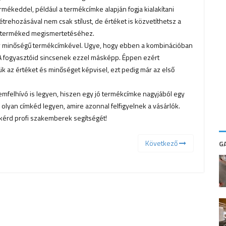
rmékeddel, például a termékcímke alapján fogja kialakítani
trehozásával nem csak stílust, de értéket is közvetíthetsz a
 a terméked megismertetéséhez.
ny minőségű termékcímkével. Ugye, hogy ebben a kombinációban
A fogyasztóid sincsenek ezzel másképp. Éppen ezért
ük az értéket és minőséget képvisel, ezt pedig már az első
emfelhívó is legyen, hiszen egy jó termékcímke nagyjából egy
gy olyan címkéd legyen, amire azonnal felfigyelnek a vásárlók.
kérd profi szakemberek segítségét!
Következő
G