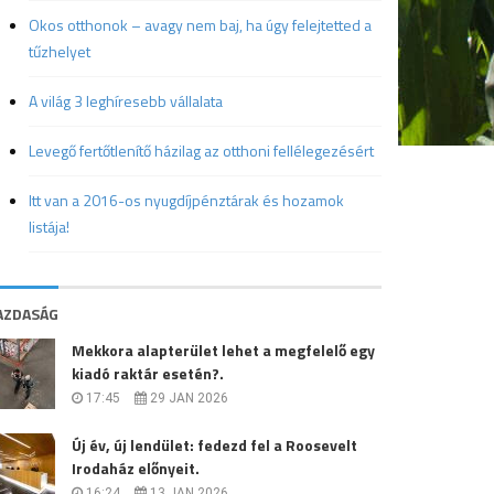
Okos otthonok – avagy nem baj, ha úgy felejtetted a
tűzhelyet
A világ 3 leghíresebb vállalata
Levegő fertőtlenítő házilag az otthoni fellélegezésért
Itt van a 2016-os nyugdíjpénztárak és hozamok
listája!
AZDASÁG
Mekkora alapterület lehet a megfelelő egy
kiadó raktár esetén?.
17:45
29 JAN 2026
Új év, új lendület: fedezd fel a Roosevelt
Irodaház előnyeit.
16:24
13 JAN 2026