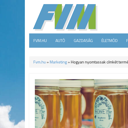
FVM.HU
AUTÓ
GAZDASÁG
ÉLETMÓD
Fvm.hu
»
Marketing
»
Hogyan nyomtassak címkét term