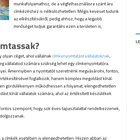
munkafolyamathoz, de a végfelhasználásra szánt áru
címkézéshez is nélkülözhetetlen. Mégis keveset tudunk
az elkészítésükről, pedig ahhoz, hogy a legjobb
minőséget tudjuk garantálni ezen a területen is,
L
omtassak?
y olyan céget, ahol vállalnak
címkenyomtatást vállalatoknak
,
eg vállalatod számára szükség lehet egy címkenyomtatóra.
yei. Amennyiben a nyomtatót szeretnénk megvásárolni, fontos,
értékesítésével foglalkozik, hanem komplex megoldást kínál.
kben gördülékenyen működhessen a folyamat, elengedhetetlen
ldást kínál vállalatok számára, ahol az értéksített készülékek
fontos szempont, hogy sok éves tapasztalattal rendelkezzenek,
 dolgozzanak.
ül, a címkék esetében is elengedhetetlen. Hiszen abban az