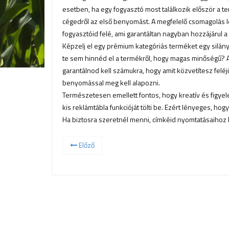
esetben, ha egy fogyasztó most találkozik először a te
cégedről az első benyomást. A megfelelő csomagolás lé
fogyasztóid felé, ami garantáltan nagyban hozzájárul
Képzelj el egy prémium kategóriás terméket egy silá
te sem hinnéd el a termékről, hogy magas minőségű? 
garantálnod kell számukra, hogy amit közvetítesz feléj
benyomással meg kell alapozni.
Természetesen emellett fontos, hogy kreatív és figyel
kis reklámtábla funkcióját tölti be. Ezért lényeges, ho
Ha biztosra szeretnél menni, címkéid nyomtatásaihoz 
Előző