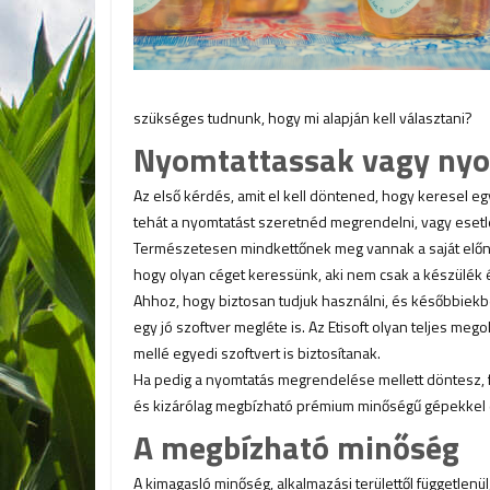
szükséges tudnunk, hogy mi alapján kell választani?
Nyomtattassak vagy ny
Az első kérdés, amit el kell döntened, hogy keresel eg
tehát a nyomtatást szeretnéd megrendelni, vagy esetl
Természetesen mindkettőnek meg vannak a saját előn
hogy olyan céget keressünk, aki nem csak a készülék 
Ahhoz, hogy biztosan tudjuk használni, és későbbie
egy jó szoftver megléte is. Az Etisoft olyan teljes mego
mellé egyedi szoftvert is biztosítanak.
Ha pedig a nyomtatás megrendelése mellett döntesz, 
és kizárólag megbízható prémium minőségű gépekkel
A megbízható minőség
A kimagasló minőség, alkalmazási területtől független