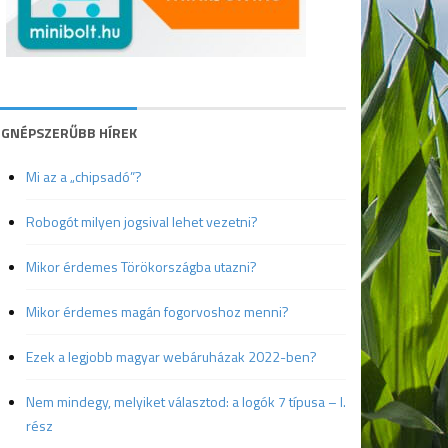
EGNÉPSZERŰBB HÍREK
Mi az a „chipsadó”?
Robogót milyen jogsival lehet vezetni?
Mikor érdemes Törökországba utazni?
Mikor érdemes magán fogorvoshoz menni?
Ezek a legjobb magyar webáruházak 2022-ben?
Nem mindegy, melyiket választod: a logók 7 típusa – I.
rész