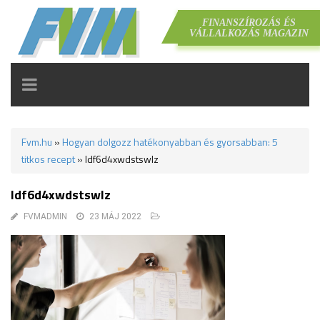
FINANSZÍROZÁS ÉS
VÁLLALKOZÁS MAGAZIN
TOGGLE
NAVIGATION
Fvm.hu
»
Hogyan dolgozz hatékonyabban és gyorsabban: 5
titkos recept
»
ldf6d4xwdstswlz
ldf6d4xwdstswlz
FVMADMIN
23 MÁJ 2022