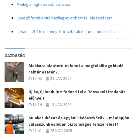
A világ 3 leghíresebb vállalata
Levegő fertőtlenítő házilag az otthoni fellélegezésért
Itt van a 2016-os nyugdíjpénztárak és hozamok listája!
GAZDASÁG
Mekkora alapterület lehet a megfelelő egy kiadó
raktár esetén?.
17:45
29 JAN 2026
Új év, új lendület: fedezd fel a Roosevelt Irodaház
előnyeit.
16:24
13 JAN 2026
Munkaruházat és egyéni védőeszközök – mi alapján
válasszunk valóban biztonságos felszerelést?.
01:41
25 NOV 2025