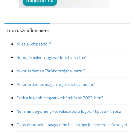
LEGNÉPSZERŰBB HÍREK
Mi az a „chipsadó”?
Robogót milyen jogsival lehet vezetni?
Mikor érdemes Törökországba utazni?
Mikor érdemes magán fogorvoshoz menni?
Ezek a legjobb magyar webáruházak 2022-ben?
Nem mindegy, melyiket választod: a logók 7 típusa – I. rész
Okos otthonok – avagy nem baj, ha úgy felejtetted a tűzhelyet