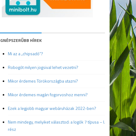
EGNÉPSZERŰBB HÍREK
Mi az a „chipsadó”?
Robogót milyen jogsival lehet vezetni?
Mikor érdemes Törökországba utazni?
Mikor érdemes magán fogorvoshoz menni?
Ezek a legjobb magyar webáruházak 2022-ben?
Nem mindegy, melyiket választod: a logók 7 típusa – I.
rész