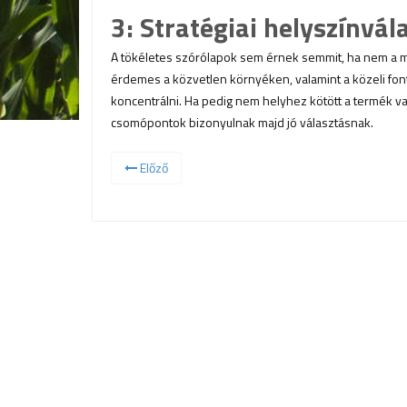
3: Stratégiai helyszínvál
A tökéletes szórólapok sem érnek semmit, ha nem a meg
érdemes a közvetlen környéken, valamint a közeli f
koncentrálni. Ha pedig nem helyhez kötött a termék va
csomópontok bizonyulnak majd jó választásnak.
Előző