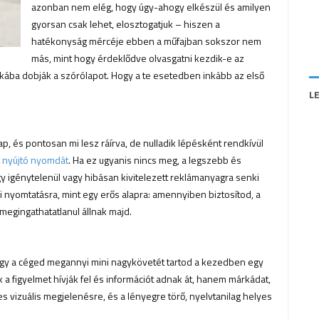
azonban nem elég, hogy úgy-ahogy elkészül és amilyen
gyorsan csak lehet, elosztogatjuk – hiszen a
hatékonyság mércéje ebben a műfajban sokszor nem
más, mint hogy érdeklődve olvasgatni kezdik-e az
kába dobják a szórólapot. Hogy a te esetedben inkább az első
L
p, és pontosan mi lesz ráírva, de nulladik lépésként rendkívül
t nyújtó nyomdát
. Ha ez ugyanis nincs meg, a legszebb és
gy igénytelenül vagy hibásan kivitelezett reklámanyagra senki
i nyomtatásra, mint egy erős alapra: amennyiben biztosítod, a
egingathatatlanul állnak majd.
hogy a céged megannyi mini nagykövetét tartod a kezedben egy
a figyelmet hívják fel és információt adnak át, hanem márkádat,
es vizuális megjelenésre, és a lényegre törő, nyelvtanilag helyes