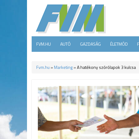
FVM.HU
AUTÓ
GAZDASÁG
ÉLETMÓD
Fvm.hu
»
Marketing
»
A hatékony szórólapok 3 kulcsa