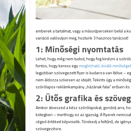
emberek a tartalmat, vagy a másodperceken belül a ku
variáció valósuljon meg, hoztunk 3 hasznos tanácsot!
1: Minőségi nyomtatás
Lehet, hogy még nem tudod, hogy fog kinézni a szóróla
fontos, hogy keress egy
megbízható, kiváló minősége
legjobban szövegezett flyer is kudarcra van ítélve – e
nem áldozza szívesen az idejét. Tekints úgy a minőség
szórólapos reklámkampány „házának falai” erősen és m
2: Ütős grafika és szöveg
Amikor átveszed a kész szórólapokat, gondolj arra, 
kötegben – merthogy ez az igazság. A flyerek nemcsak 
céged értékeit képviselik. Törekedj a feltűnő, de igény
szövegezésre.