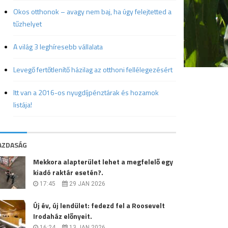
Okos otthonok – avagy nem baj, ha úgy felejtetted a
tűzhelyet
A világ 3 leghíresebb vállalata
Levegő fertőtlenítő házilag az otthoni fellélegezésért
Itt van a 2016-os nyugdíjpénztárak és hozamok
listája!
AZDASÁG
Mekkora alapterület lehet a megfelelő egy
kiadó raktár esetén?.
17:45
29 JAN 2026
Új év, új lendület: fedezd fel a Roosevelt
Irodaház előnyeit.
16:24
13 JAN 2026