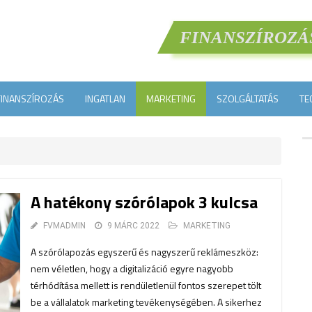
FINANSZÍROZÁ
FINANSZÍROZÁS
INGATLAN
MARKETING
SZOLGÁLTATÁS
TE
A hatékony szórólapok 3 kulcsa
FVMADMIN
9 MÁRC 2022
MARKETING
A szórólapozás egyszerű és nagyszerű reklámeszköz:
nem véletlen, hogy a digitalizáció egyre nagyobb
térhódítása mellett is rendületlenül fontos szerepet tölt
be a vállalatok marketing tevékenységében. A sikerhez