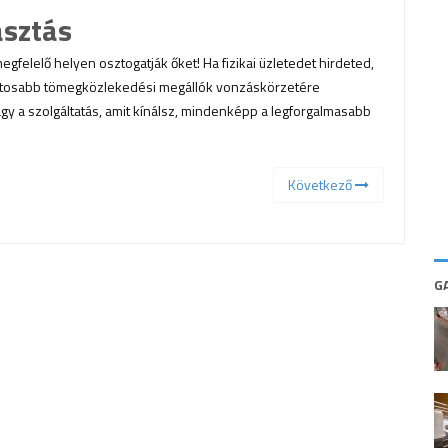
asztás
felelő helyen osztogatják őket! Ha fizikai üzletedet hirdeted,
ontosabb tömegközlekedési megállók vonzáskörzetére
gy a szolgáltatás, amit kínálsz, mindenképp a legforgalmasabb
Következő
G