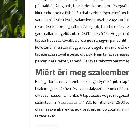
pókhálótól. A legjobb, ha minden konnektort és egyéb 
kitüremkednek a falból. Sokkal szebb végeredményt k
vannak régi sérülések, valamilyen poszter vagy korább
repedéseket pedig javítani. A legjobb, ha a fal egész f
garantáltan megelőzzük a későbbi felválást. Hogyan mé
tapéta hosszát, továbbá érdemes ráhagyni pár centit 
kelleténél. A csíkokat egyenesen, egyforma méretűre v
tapétaragasztóval a belső oldaluk. Nem tanácsos egysze
percen belül felhelyezhető. Az így felrakott tapétát még 
Miért éri meg szakember
Ha úgy döntünk, szakemberek segítségét kérjük a tapé
falak megtisztításával és az akadályozó elemek eltávo
elkészülhessen a munka. A tapétázást végző megbízo
számítsunk? A
tapétázás ár
1800 forinttól akár 2500 v
olyan szakemberek is, akik órabérben dolgoznak. A m
feltételeket.