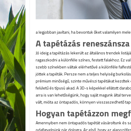
a legjobban javítani, ha bevontuk őket valamilyen mele
A tapétázás reneszánsza
Jó ideig a tapétázás lekerült az általános trendek list
ragaszkodni a különféle színes, festett falakhoz. Ez 
szebb színekben váltak elérhetővé a különféle falfes
jöttek a tapéták. Persze nem a teljes helyiség burkolás
prémium minőségű, szinte művészi tapétákat kezdtek e
felületű és típusú akad. A 3D-s képekkel ellátott darab
arra is van lehetőségünk, hogy saját magunk által terv
vált, mióta az öntapadós, könnyen visszaszedhető tap
Hogyan tapétázzon megf
Amennyiben nem öntapadós tapétát vásároltunk és sa
odafigyelnünk pár dologra. Az első, hogy az alapozófesté