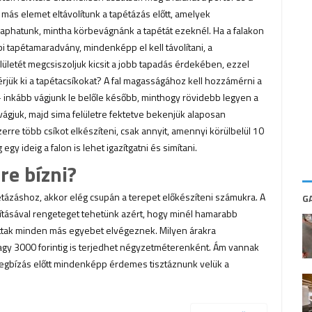
más elemet eltávolítunk a tapétázás előtt, amelyek
aphatunk, mintha körbevágnánk a tapétát ezeknél. Ha a falakon
i tapétamaradvány, mindenképp el kell távolítani, a
elületét megcsiszoljuk kicsit a jobb tapadás érdekében, ezzel
rjük ki a tapétacsíkokat? A fal magasságához kell hozzámérni a
– inkább vágjunk le belőle később, minthogy rövidebb legyen a
ágjuk, majd sima felületre fektetve bekenjük alaposan
rre több csíkot elkészíteni, csak annyit, amennyi körülbelül 10
egy ideig a falon is lehet igazítgatni és simítani.
re bízni?
tázáshoz, akkor elég csupán a terepet előkészíteni számukra. A
G
lításával rengeteget tehetünk azért, hogy minél hamarabb
ttak minden más egyebet elvégeznek. Milyen árakra
agy 3000 forintig is terjedhet négyzetméterenként. Ám vannak
egbízás előtt mindenképp érdemes tisztáznunk velük a