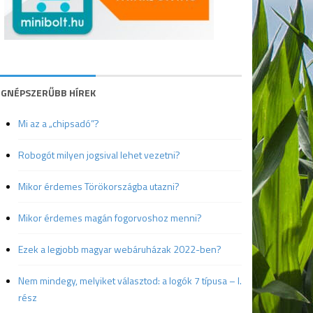
EGNÉPSZERŰBB HÍREK
Mi az a „chipsadó”?
Robogót milyen jogsival lehet vezetni?
Mikor érdemes Törökországba utazni?
Mikor érdemes magán fogorvoshoz menni?
Ezek a legjobb magyar webáruházak 2022-ben?
Nem mindegy, melyiket választod: a logók 7 típusa – I.
rész