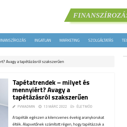
FINANSZÍROZÁ
FINANSZÍROZÁS
INGATLAN
MARKETING
SZOLGÁLTATÁS
TE
rt? Avagy a tapétázásról szakszerűen
Tapétatrendek – milyet és
mennyiért? Avagy a
tapétázásról szakszerűen
FVMADMIN
13 MÁRC 2022
ÉLETMÓD
A tapéták egészen a kilencvenes évekig aranykorukat
élték. Alapvetőnek számított régen, hogy tapétázzuk a