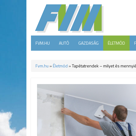
FVM.HU
AUTÓ
GAZDASÁG
ÉLETMÓD
Fvm.hu
»
Életmód
»
Tapétatrendek – milyet és mennyié