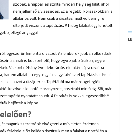
szobák, a nappali és szinte minden helyiség falát, ahol
nem jellemző a vizesedés. Ez a régebbi korszakokban is
általános volt. Nem csak a díszítés miatt volt ennyire
elterjedt viszont a tapétázás. A hideg falakat úgy lehetett
gebb jellegű anyaggal.
L
ájáról, egyszerűn kiment a divatból. Az emberek jobban elkezdtek
valószínű annak is köszönhető, hogy egyre jobb árakon, egyre
tékek. Viszont néhány éve dekorációs elemként újra divatba
a, hanem általában egy-egy fal vagy falrészlet tapétázása. Emiatt
l alkalmazni a dizájnerek. Tapétából ma már rengetegféle
októl kezdve a különféle aranyozott, absztrakt mintákig. Sőt, már
ezett tapétát nyomtattassunk. A felrakás is sokkal egyszerűbbé
éták bejöttek a képbe.
elelően?
ját magunk szeretnénk elvégezni a műveletet, érdemes
k felvitele előtt kellően tisztítsuk meg a falakat a portól és a