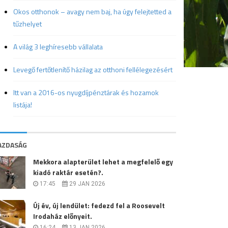
Okos otthonok – avagy nem baj, ha úgy felejtetted a
tűzhelyet
A világ 3 leghíresebb vállalata
Levegő fertőtlenítő házilag az otthoni fellélegezésért
Itt van a 2016-os nyugdíjpénztárak és hozamok
listája!
AZDASÁG
Mekkora alapterület lehet a megfelelő egy
kiadó raktár esetén?.
17:45
29 JAN 2026
Új év, új lendület: fedezd fel a Roosevelt
Irodaház előnyeit.
16:24
13 JAN 2026