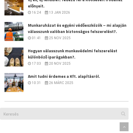
előnyeit.
16:24
13 JAN 2026
Munkaruházat és egyéni védőeszközök – mi alapján
válasszunk valóban biztonságos felszerelést?.
01:41
25 NOV 2025
Hogyan válasszunk munkavédelmi felszerelést
különböző iparágakban?.
17:03
20 NOV 2025
Amit tudni érdemes a Kft. alapításról.
10:31
26 MÁRC 2025
Designed By
Themeum