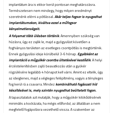
implantátum ára is ekkor kerül pontosan meghatározásra.
Természetesen nem mindegy, hogy milyen eredményt
szeretnénk elérni a pótlással.
Akár teljes fogsor is nyugodhat
implantátumokon, kiváltva ezzel a műfogsor
kényelmetlenségeit.
A folyamat több ülésben történik
. Amennyiben szükség van
húzásra, úgy ez zajlik le, majd a gyógyulást követően a
foghiányos területen az esetleges csontpótlás is megtörténik.
Ennek gyógyulási ideje körülbelül 3-6 hónap.
Egyébként az
implantáció a műgyökér csontba ültetésével kezdődik
. A helyi
érzéstelenítésben zajló beavatkozás után a gyökér
rögzülésére legalább 4 hónapot kell várni. Amint ez eltelik, úgy
az ideiglenes, majd a végleges felépítmény, vagyis a tényleges
fog kerül rá a csavarra. Mindez
kombinálható fogászati híd
készítésével is, mely szintén nyugodhat beültetett fogon.
A tapasztalatok azt mutatják, hogy a műgyökér kilökődésének
minimális a kockázata, ha mégis előfordul, az általában a nem
megfelelő fogápolásra vezethető vissza. A szakember az