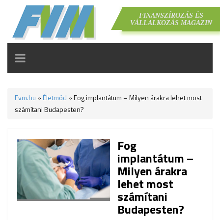
FINANSZÍROZÁS ÉS
VÁLLALKOZÁS MAGAZIN
TOGGLE
NAVIGATION
Fvm.hu
»
Életmód
»
Fog implantátum – Milyen árakra lehet most
számítani Budapesten?
Fog
implantátum –
Milyen árakra
lehet most
számítani
Budapesten?