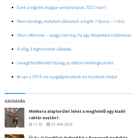
Ezek a legjobb magyar webáruházak 2022-ben?
Nem mindegy, melyiket választod: a logók 7 típusa – I. rész
Okos otthonok – avagy nem baj, ha úgy felejtetted a tűzhelyet
A világ 3 leghíresebb vállalata
Levegő fertőtlenítő házilag az otthoni fellélegezésért
Itt van a 2016-os nyugdíjpénztárak és hozamok listája!
GAZDASÁG
Mekkora alapterület lehet a megfelelő egy kiadó
raktár esetén?.
17:45
29 JAN 2026
Új év, új lendület: fedezd fel a Roosevelt Irodaház