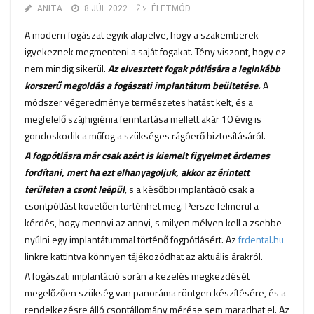
ANITA
8 JÚL 2022
ÉLETMÓD
A modern fogászat egyik alapelve, hogy a szakemberek
igyekeznek megmenteni a saját fogakat. Tény viszont, hogy ez
nem mindig sikerül.
Az elvesztett fogak pótlására a leginkább
korszerű megoldás a fogászati implantátum beültetése.
A
módszer végeredménye természetes hatást kelt, és a
megfelelő szájhigiénia fenntartása mellett akár 10 évig is
gondoskodik a műfog a szükséges rágóerő biztosításáról.
A fogpótlásra már csak azért is kiemelt figyelmet érdemes
fordítani, mert ha ezt elhanyagoljuk, akkor az érintett
területen a csont leépül
, s a későbbi implantáció csak a
csontpótlást követően történhet meg. Persze felmerül a
kérdés, hogy mennyi az annyi, s milyen mélyen kell a zsebbe
nyúlni egy implantátummal történő fogpótlásért. Az
frdental.hu
linkre kattintva könnyen tájékozódhat az aktuális árakról.
A fogászati implantáció során a kezelés megkezdését
megelőzően szükség van panoráma röntgen készítésére, és a
rendelkezésre álló csontállomány mérése sem maradhat el. Az