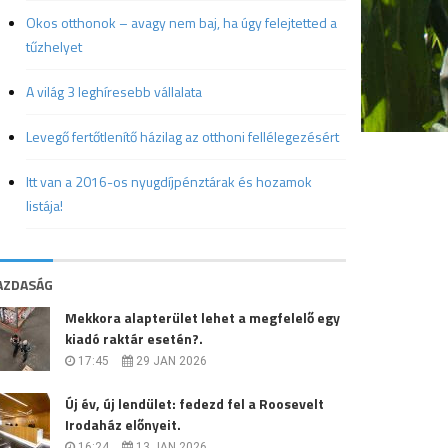
Okos otthonok – avagy nem baj, ha úgy felejtetted a
tűzhelyet
A világ 3 leghíresebb vállalata
Levegő fertőtlenítő házilag az otthoni fellélegezésért
Itt van a 2016-os nyugdíjpénztárak és hozamok
listája!
AZDASÁG
Mekkora alapterület lehet a megfelelő egy
kiadó raktár esetén?.
17:45
29 JAN 2026
Új év, új lendület: fedezd fel a Roosevelt
Irodaház előnyeit.
16:24
13 JAN 2026