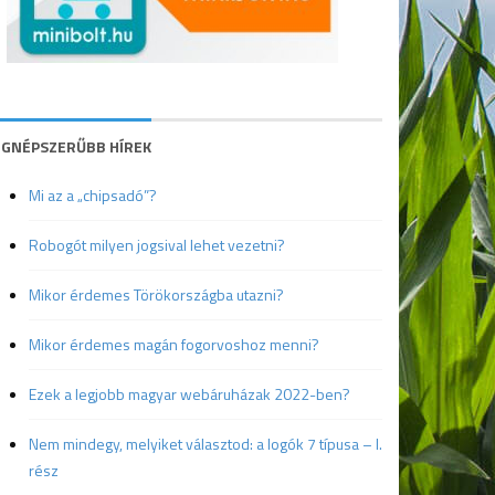
EGNÉPSZERŰBB HÍREK
Mi az a „chipsadó”?
Robogót milyen jogsival lehet vezetni?
Mikor érdemes Törökországba utazni?
Mikor érdemes magán fogorvoshoz menni?
Ezek a legjobb magyar webáruházak 2022-ben?
Nem mindegy, melyiket választod: a logók 7 típusa – I.
rész