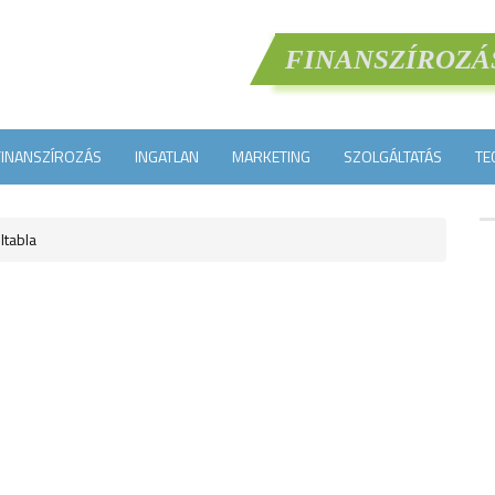
FINANSZÍROZÁ
FINANSZÍROZÁS
INGATLAN
MARKETING
SZOLGÁLTATÁS
TE
ltabla