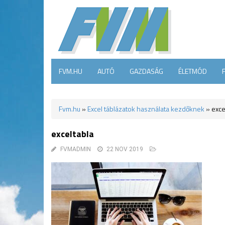
FVM.HU
AUTÓ
GAZDASÁG
ÉLETMÓD
Fvm.hu
»
Excel táblázatok használata kezdőknek
»
exce
exceltabla
FVMADMIN
22 NOV 2019