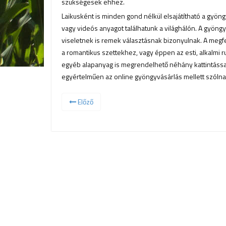
szükségesek ehhez.
Laikusként is minden gond nélkül elsajátítható a gy
vagy videós anyagot találhatunk a világhálón. A gyöngy
viseletnek is remek választásnak bizonyulnak. A megf
a romantikus szettekhez, vagy éppen az esti, alkalmi r
egyéb alapanyag is megrendelhető néhány kattintással
egyértelműen az online gyöngyvásárlás mellett szólna
Előző