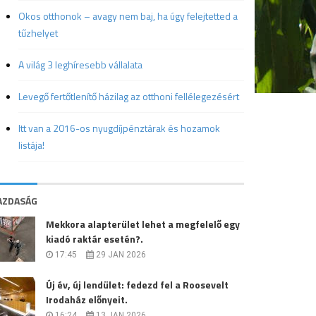
Okos otthonok – avagy nem baj, ha úgy felejtetted a
tűzhelyet
A világ 3 leghíresebb vállalata
Levegő fertőtlenítő házilag az otthoni fellélegezésért
Itt van a 2016-os nyugdíjpénztárak és hozamok
listája!
AZDASÁG
Mekkora alapterület lehet a megfelelő egy
kiadó raktár esetén?.
17:45
29 JAN 2026
Új év, új lendület: fedezd fel a Roosevelt
Irodaház előnyeit.
16:24
13 JAN 2026