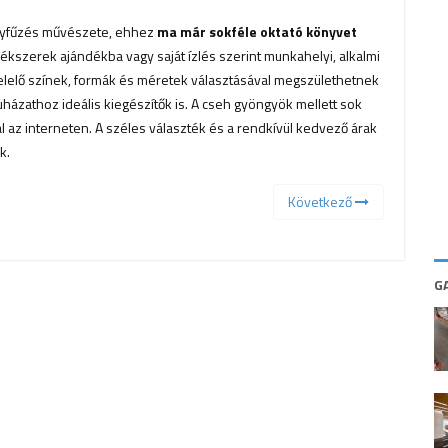
öngyfűzés művészete, ehhez
ma már sokféle oktató könyvet
ékszerek ajándékba vagy saját ízlés szerint munkahelyi, alkalmi
elelő színek, formák és méretek választásával megszülethetnek
uházathoz ideális kiegészítők is. A cseh gyöngyök mellett sok
 az interneten. A széles választék és a rendkívül kedvező árak
k.
Következő
G