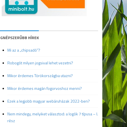
EGNÉPSZERŰBB HÍREK
Mi az a „chipsadó”?
Robogót milyen jogsival lehet vezetni?
Mikor érdemes Törökországba utazni?
Mikor érdemes magán fogorvoshoz menni?
Ezek a legjobb magyar webáruházak 2022-ben?
Nem mindegy, melyiket választod: a logók 7 típusa – I.
rész