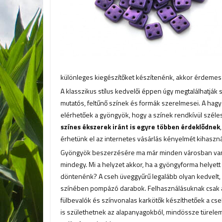
különleges kiegészítőket készítenénk, akkor érdemes m
A klasszikus stílus kedvelői éppen úgy megtalálhatják 
mutatós, feltűnő színek és formák szerelmesei. A ha
elérhetőek a gyöngyök, hogy a színek rendkívül széles
színes ékszerek iránt is egyre többen érdeklődnek
érhetünk el az internetes vásárlás kényelmét kihaszná
Gyöngyök beszerzésére ma már minden városban van l
mindegy. Mi a helyzet akkor, ha a gyöngyforma helyett
döntenénk? A cseh üveggyűrű legalább olyan kedvelt, mi
színében pompázó darabok. Felhasználásuknak csak a f
fülbevalók és színvonalas karkötők készíthetőek a cs
is születhetnek az alapanyagokból, mindössze türele