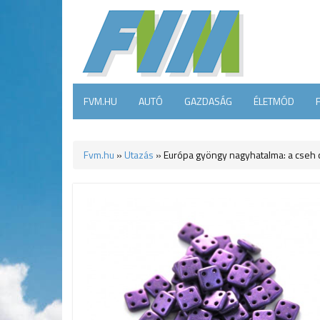
FVM.HU
AUTÓ
GAZDASÁG
ÉLETMÓD
Fvm.hu
»
Utazás
»
Európa gyöngy nagyhatalma: a cseh 