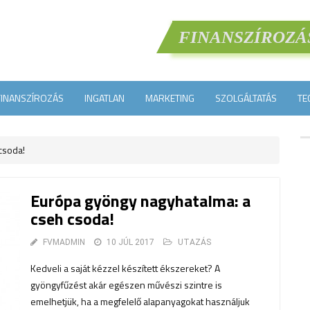
FINANSZÍROZÁ
FINANSZÍROZÁS
INGATLAN
MARKETING
SZOLGÁLTATÁS
TE
csoda!
Európa gyöngy nagyhatalma: a
cseh csoda!
FVMADMIN
10 JÚL 2017
UTAZÁS
Kedveli a saját kézzel készített ékszereket? A
gyöngyfűzést akár egészen művészi szintre is
emelhetjük, ha a megfelelő alapanyagokat használjuk