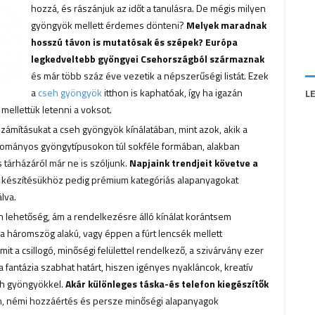
hozzá, és rászánjuk az időt a tanulásra. De mégis milyen
gyöngyök mellett érdemes dönteni?
Melyek maradnak
hosszú távon is mutatósak és szépek? Európa
legkedveltebb gyöngyei Csehországból származnak
és már több száz éve vezetik a népszerűségi listát. Ezek
a
cseh gyöngyök
itthon is kaphatóak, így ha igazán
L
ellettük letenni a voksot.
számításukat a cseh gyöngyök kínálatában, mint azok, akik a
gyományos gyöngytípusokon túl sokféle formában, alakban
 tárházáról már ne is szóljunk.
Napjaink trendjeit követve a
, készítésükhöz pedig prémium kategóriás alapanyagokat
lva.
ehetőség, ám a rendelkezésre álló kínálat korántsem
 a háromszög alakú, vagy éppen a fúrt lencsék mellett
t a csillogó, minőségi felülettel rendelkező, a szivárvány ezer
antázia szabhat határt, hiszen igényes nyakláncok, kreatív
eh gyöngyökkel.
Akár különleges táska-és telefon kiegészítők
m, némi hozzáértés és persze minőségi alapanyagok