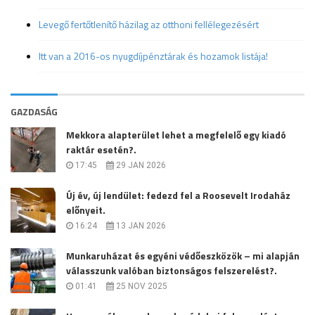
Levegő fertőtlenítő házilag az otthoni fellélegezésért
Itt van a 2016-os nyugdíjpénztárak és hozamok listája!
GAZDASÁG
Mekkora alapterület lehet a megfelelő egy kiadó
raktár esetén?.
17:45
29 JAN 2026
Új év, új lendület: fedezd fel a Roosevelt Irodaház
előnyeit.
16:24
13 JAN 2026
Munkaruházat és egyéni védőeszközök – mi alapján
válasszunk valóban biztonságos felszerelést?.
01:41
25 NOV 2025