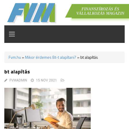
FINANSZÍROZÁS ÉS
VÁLLALKOZÁS MAGAZIN
TOGGLE
NAVIGATION
Fvm.hu
»
Mikor érdemes Bt-t alapítani?
»
bt alapítás
bt alapítás
FVMADMIN
15 NOV 2021