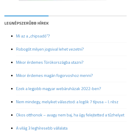
LEGNÉPSZERŰBB HÍREK
Mi az a „chipsadó”?
Robogót milyen jogsival lehet vezetni?
Mikor érdemes Törökországba utazni?
Mikor érdemes magán fogorvoshoz menni?
Ezek a legjobb magyar webáruházak 2022-ben?
Nem mindegy, melyiket választod: a logók 7 típusa – I. rész
Okos otthonok – avagy nem baj, ha úgy felejtetted a tűzhelyet
A világ 3 leghíresebb vállalata