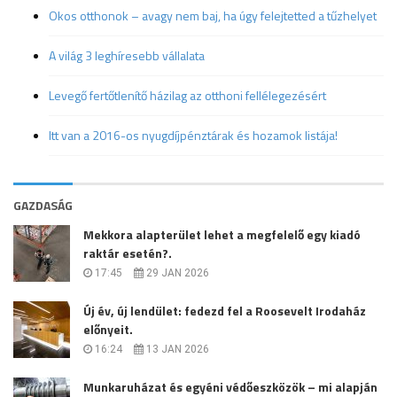
Okos otthonok – avagy nem baj, ha úgy felejtetted a tűzhelyet
A világ 3 leghíresebb vállalata
Levegő fertőtlenítő házilag az otthoni fellélegezésért
Itt van a 2016-os nyugdíjpénztárak és hozamok listája!
GAZDASÁG
Mekkora alapterület lehet a megfelelő egy kiadó
raktár esetén?.
17:45
29 JAN 2026
Új év, új lendület: fedezd fel a Roosevelt Irodaház
előnyeit.
16:24
13 JAN 2026
Munkaruházat és egyéni védőeszközök – mi alapján