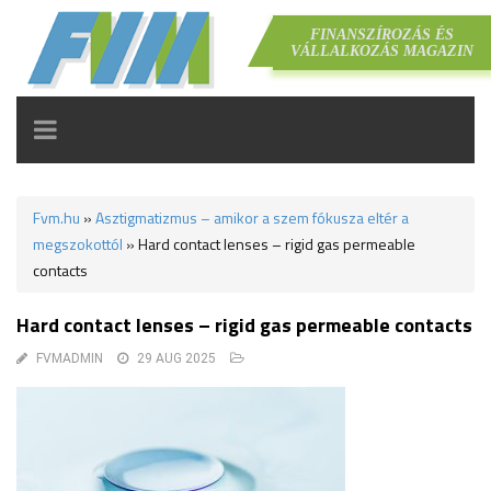
FINANSZÍROZÁS ÉS
VÁLLALKOZÁS MAGAZIN
TOGGLE
NAVIGATION
Fvm.hu
»
Asztigmatizmus – amikor a szem fókusza eltér a
megszokottól
»
Hard contact lenses – rigid gas permeable
contacts
Hard contact lenses – rigid gas permeable contacts
FVMADMIN
29 AUG 2025