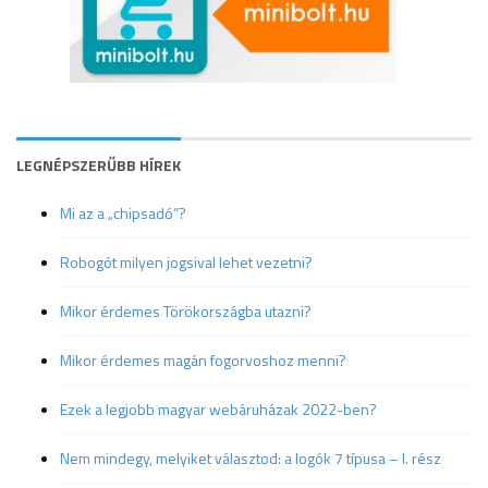
LEGNÉPSZERŰBB HÍREK
Mi az a „chipsadó”?
Robogót milyen jogsival lehet vezetni?
Mikor érdemes Törökországba utazni?
Mikor érdemes magán fogorvoshoz menni?
Ezek a legjobb magyar webáruházak 2022-ben?
Nem mindegy, melyiket választod: a logók 7 típusa – I. rész