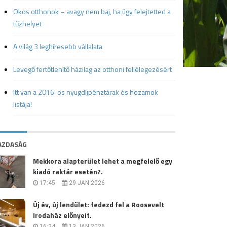
Okos otthonok – avagy nem baj, ha úgy felejtetted a
tűzhelyet
A világ 3 leghíresebb vállalata
Levegő fertőtlenítő házilag az otthoni fellélegezésért
Itt van a 2016-os nyugdíjpénztárak és hozamok
listája!
AZDASÁG
Mekkora alapterület lehet a megfelelő egy
kiadó raktár esetén?.
17:45
29 JAN 2026
Új év, új lendület: fedezd fel a Roosevelt
Irodaház előnyeit.
16:24
13 JAN 2026