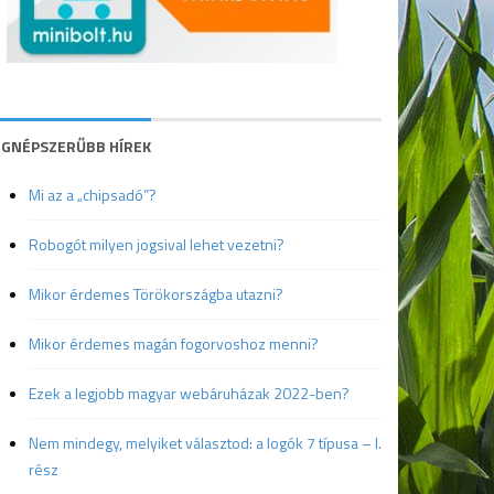
EGNÉPSZERŰBB HÍREK
Mi az a „chipsadó”?
Robogót milyen jogsival lehet vezetni?
Mikor érdemes Törökországba utazni?
Mikor érdemes magán fogorvoshoz menni?
Ezek a legjobb magyar webáruházak 2022-ben?
Nem mindegy, melyiket választod: a logók 7 típusa – I.
rész