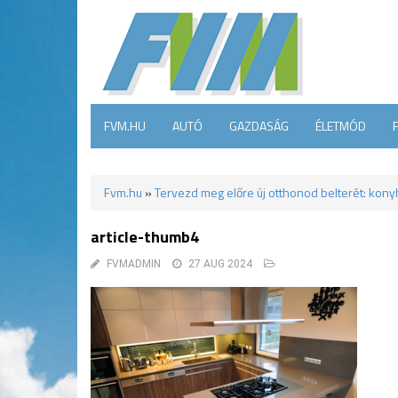
FVM.HU
AUTÓ
GAZDASÁG
ÉLETMÓD
Fvm.hu
»
Tervezd meg előre új otthonod belterét: kony
article-thumb4
FVMADMIN
27 AUG 2024