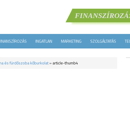
FINANSZÍROZÁ
FINANSZÍROZÁS
INGATLAN
MARKETING
SZOLGÁLTATÁS
TE
ha és fürdőszoba kőburkolat
»
article-thumb4