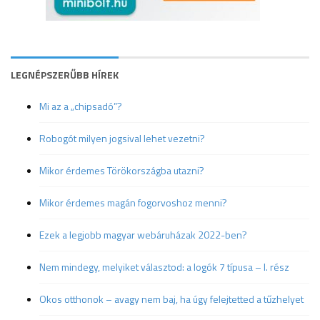
LEGNÉPSZERŰBB HÍREK
Mi az a „chipsadó”?
Robogót milyen jogsival lehet vezetni?
Mikor érdemes Törökországba utazni?
Mikor érdemes magán fogorvoshoz menni?
Ezek a legjobb magyar webáruházak 2022-ben?
Nem mindegy, melyiket választod: a logók 7 típusa – I. rész
Okos otthonok – avagy nem baj, ha úgy felejtetted a tűzhelyet