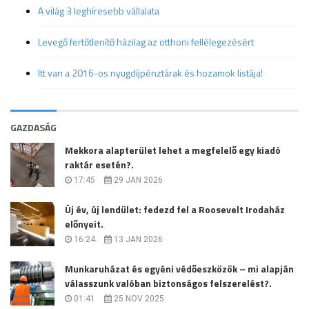
A világ 3 leghíresebb vállalata
Levegő fertőtlenítő házilag az otthoni fellélegezésért
Itt van a 2016-os nyugdíjpénztárak és hozamok listája!
GAZDASÁG
Mekkora alapterület lehet a megfelelő egy kiadó
raktár esetén?.
17:45
29 JAN 2026
Új év, új lendület: fedezd fel a Roosevelt Irodaház
előnyeit.
16:24
13 JAN 2026
Munkaruházat és egyéni védőeszközök – mi alapján
válasszunk valóban biztonságos felszerelést?.
01:41
25 NOV 2025