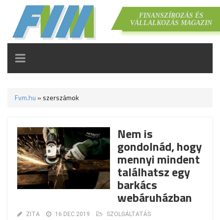
FINANSZÍROZÁS ÉS
VÁLLALKOZÁS MAGAZIN
TOGGLE
NAVIGATION
Fvm.hu
»
szerszámok
Nem is
gondolnád, hogy
mennyi mindent
találhatsz egy
barkács
webáruházban
ZITA
16 DEC 2019
SZOLGÁLTATÁS