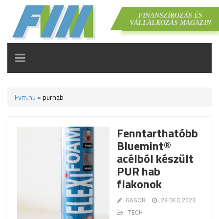
FINANSZÍROZÁS ÉS
VÁLLALKOZÁS MAGAZIN
TOGGLE
NAVIGATION
Fvm.hu
»
purhab
Fenntarthatóbb
Bluemint®
acélból készült
PUR hab
flakonok
GABOR
28 DEC 2023
TECH