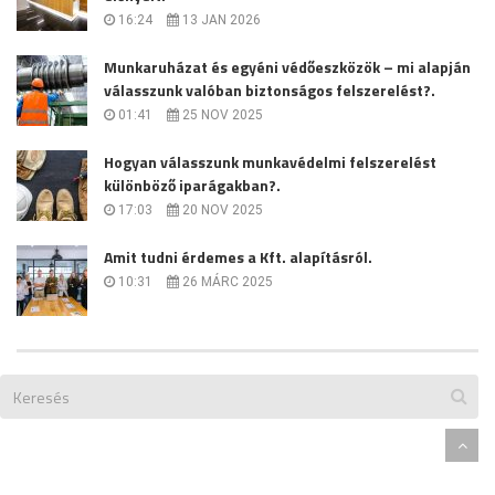
16:24
13 JAN 2026
Munkaruházat és egyéni védőeszközök – mi alapján
válasszunk valóban biztonságos felszerelést?.
01:41
25 NOV 2025
Hogyan válasszunk munkavédelmi felszerelést
különböző iparágakban?.
17:03
20 NOV 2025
Amit tudni érdemes a Kft. alapításról.
10:31
26 MÁRC 2025
Designed By
Themeum