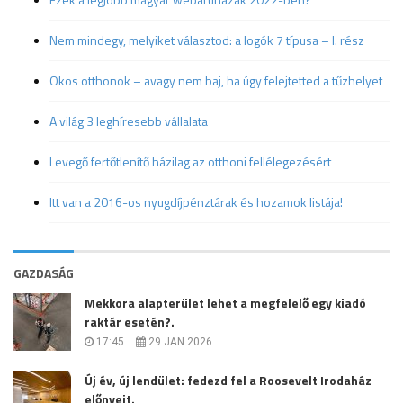
Nem mindegy, melyiket választod: a logók 7 típusa – I. rész
Okos otthonok – avagy nem baj, ha úgy felejtetted a tűzhelyet
A világ 3 leghíresebb vállalata
Levegő fertőtlenítő házilag az otthoni fellélegezésért
Itt van a 2016-os nyugdíjpénztárak és hozamok listája!
GAZDASÁG
Mekkora alapterület lehet a megfelelő egy kiadó
raktár esetén?.
17:45
29 JAN 2026
Új év, új lendület: fedezd fel a Roosevelt Irodaház
előnyeit.