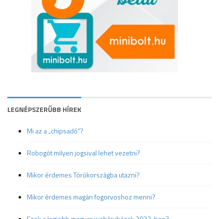
LEGNÉPSZERŰBB HÍREK
Mi az a „chipsadó”?
Robogót milyen jogsival lehet vezetni?
Mikor érdemes Törökországba utazni?
Mikor érdemes magán fogorvoshoz menni?
Ezek a legjobb magyar webáruházak 2022-ben?