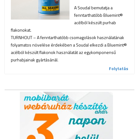
A Soudal bemutatja a
fenntarthatóbb Bluemint®
acélból készült purhab
flakonokat.
TURNHOUT – A fenntarthatóbb csomagolások használatának
folyamatos növelése érdekében a Soudal elkezdi a Bluemint®
acélból készült flakonok használatát az egykomponensű
purhabjainak gyártásánál.
Folytatás