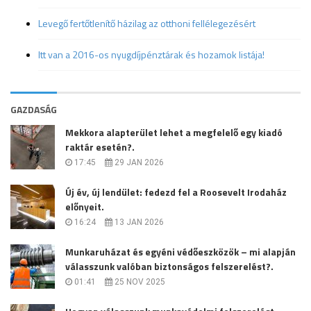
Levegő fertőtlenítő házilag az otthoni fellélegezésért
Itt van a 2016-os nyugdíjpénztárak és hozamok listája!
GAZDASÁG
Mekkora alapterület lehet a megfelelő egy kiadó
raktár esetén?.
17:45
29 JAN 2026
Új év, új lendület: fedezd fel a Roosevelt Irodaház
előnyeit.
16:24
13 JAN 2026
Munkaruházat és egyéni védőeszközök – mi alapján
válasszunk valóban biztonságos felszerelést?.
01:41
25 NOV 2025