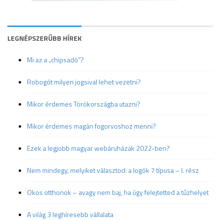
LEGNÉPSZERŰBB HÍREK
Mi az a „chipsadó”?
Robogót milyen jogsival lehet vezetni?
Mikor érdemes Törökországba utazni?
Mikor érdemes magán fogorvoshoz menni?
Ezek a legjobb magyar webáruházak 2022-ben?
Nem mindegy, melyiket választod: a logók 7 típusa – I. rész
Okos otthonok – avagy nem baj, ha úgy felejtetted a tűzhelyet
A világ 3 leghíresebb vállalata