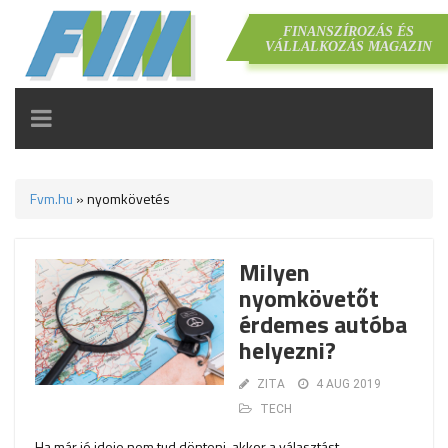
FINANSZÍROZÁS ÉS
VÁLLALKOZÁS MAGAZIN
TOGGLE
NAVIGATION
Fvm.hu
»
nyomkövetés
Milyen
nyomkövetőt
érdemes autóba
helyezni?
ZITA
4 AUG 2019
TECH
Ha már jó ideje nem tud dönteni, akkor a választást