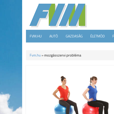
FVM.HU
AUTÓ
GAZDASÁG
ÉLETMÓD
Fvm.hu
»
mozgásszervi probléma