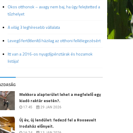
Okos otthonok – avagy nem baj, ha úgy felejtetted a
tűzhelyet
A világ 3 leghíresebb vállalata
Levegő fertőtlenítő házilag az otthoni fellélegezésért
Itt van a 2016-os nyugdíjpénztárak és hozamok
listája!
AZDASÁG
Mekkora alapterület lehet a megfelelő egy
kiadó raktár esetén?.
17:45
29 JAN 2026
Új év, új lendület: fedezd fel a Roosevelt
Irodaház előnyeit.
16:24
13 JAN 2026