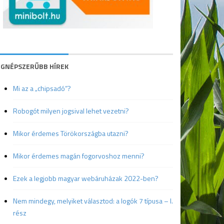
EGNÉPSZERŰBB HÍREK
Mi az a „chipsadó”?
Robogót milyen jogsival lehet vezetni?
Mikor érdemes Törökországba utazni?
Mikor érdemes magán fogorvoshoz menni?
Ezek a legjobb magyar webáruházak 2022-ben?
Nem mindegy, melyiket választod: a logók 7 típusa – I.
rész