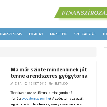
FINANSZÍROZÁ
FINANSZÍROZÁS
INGATLAN
MARKETING
SZOLGÁLTATÁS
TE
Ma már szinte mindenkinek jót
tenne a rendszeres gyógytorna
ZITA
16 OKT 2019
ÉLETMÓD
Több kárt okoz az ülőmunka, mint gondolná
(forrás:
gyogytornaszom.hu
). A gyógytorna az egyik
legnépszerűbb fizioterápia, amely a mozgásszervi