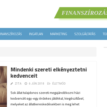
FINANSZÍROZÁ
FINANSZÍROZÁS
INGATLAN
MARKETING
SZOLGÁLTATÁS
TE
Mindenki szereti elkényeztetni
kedvenceit
ZITA
6 JÚN 2018
ÉLETMÓD
Sok állat tulajdonos szereti megajándékozni házi
kedvencét egy-egy érdekes játékkal, kiegészítővel,
melyeket az állatkereskedésekben is meg lehet