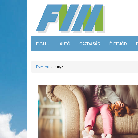
FVM.HU
AUTÓ
GAZDASÁG
ÉLETMÓD
Fvm.hu
»
kutya