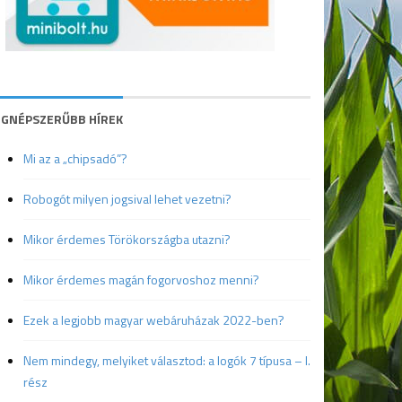
EGNÉPSZERŰBB HÍREK
Mi az a „chipsadó”?
Robogót milyen jogsival lehet vezetni?
Mikor érdemes Törökországba utazni?
Mikor érdemes magán fogorvoshoz menni?
Ezek a legjobb magyar webáruházak 2022-ben?
Nem mindegy, melyiket választod: a logók 7 típusa – I.
rész