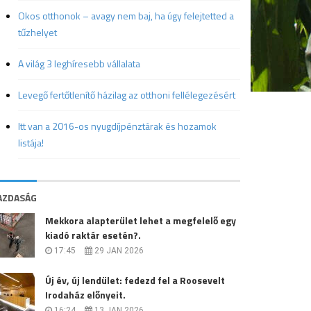
Okos otthonok – avagy nem baj, ha úgy felejtetted a
tűzhelyet
A világ 3 leghíresebb vállalata
Levegő fertőtlenítő házilag az otthoni fellélegezésért
Itt van a 2016-os nyugdíjpénztárak és hozamok
listája!
AZDASÁG
Mekkora alapterület lehet a megfelelő egy
kiadó raktár esetén?.
17:45
29 JAN 2026
Új év, új lendület: fedezd fel a Roosevelt
Irodaház előnyeit.
16:24
13 JAN 2026