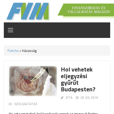
FINANSZÍROZÁS ÉS
VÁLLALKOZÁS MAGAZIN
TOGGLE
NAVIGATION
Fvm.hu
»
házasság
Hol vehetek
eljegyzési
gyűrűt
Budapesten?
ZITA
28 JÚL 2018
SZOLGÁLTATÁS
Ha azt sem tudod, hol kezdj neki ennek az igencsak fontos