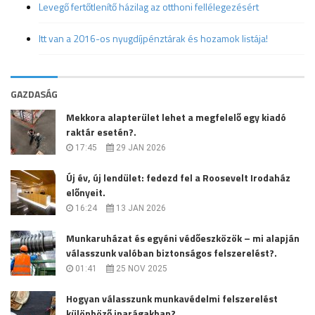
Levegő fertőtlenítő házilag az otthoni fellélegezésért
Itt van a 2016-os nyugdíjpénztárak és hozamok listája!
GAZDASÁG
Mekkora alapterület lehet a megfelelő egy kiadó
raktár esetén?.
17:45
29 JAN 2026
Új év, új lendület: fedezd fel a Roosevelt Irodaház
előnyeit.
16:24
13 JAN 2026
Munkaruházat és egyéni védőeszközök – mi alapján
válasszunk valóban biztonságos felszerelést?.
01:41
25 NOV 2025
Hogyan válasszunk munkavédelmi felszerelést
különböző iparágakban?.