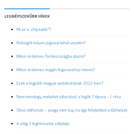
LEGNÉPSZERŰBB HÍREK
Mi az a „chipsadó”?
Robogót milyen jogsival lehet vezetni?
Mikor érdemes Törökországba utazni?
Mikor érdemes magán fogorvoshoz menni?
Ezek a legjobb magyar webáruházak 2022-ben?
Nem mindegy, melyiket választod: a logók 7 típusa – I. rész
Okos otthonok – avagy nem baj, ha úgy felejtetted a tűzhelyet
A világ 3 leghíresebb vállalata